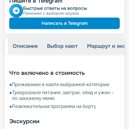
Пишите в Telegram
детям
Скидка
пенсионерам
Скидка
Быстрые ответы на вопросы
Поможем с выбором круиза
Написать в Telegram
Описание
Выбор кают
Маршрут и экск
+
28
фотографий
Что включено в стоимость
●
Проживание в каюте выбранной категории
●
Трехразовое питание: завтрак, обед и ужин –
по заказному меню
●
Развлекательная программа на борту
Экскурсии