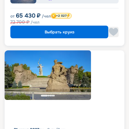
65 430
₽
от
/чел
+2 027
72 700
₽
/чел
Выбрать круиз