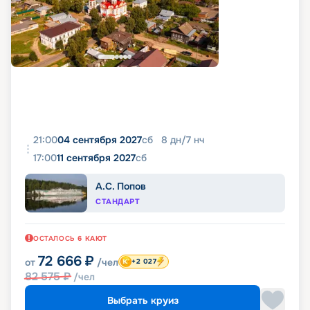
21:00
04 сентября 2027
сб
8
дн
/
7
нч
17:00
11 сентября 2027
сб
А.С. Попов
СТАНДАРТ
ОСТАЛОСЬ
6
КАЮТ
72 666
₽
от
/чел
+2 027
82 575
₽
/чел
Выбрать круиз