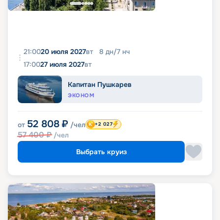
21:00
20 июля 2027
вт
8
дн
/
7
нч
17:00
27 июля 2027
вт
Капитан Пушкарев
ЭКОНОМ
52 808
₽
от
/чел
+2 027
57 400
₽
/чел
Выбрать круиз