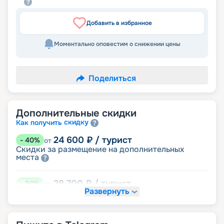
Добавить в избранное
Моментально оповестим о снижении цены
Поделиться
Дополнительные скидки
скидку
Как получить
24 600
₽
/ турист
-
40
%
от
Скидки за размещение на дополнительных
места
28 700
₽
/ турист
-
30
%
от
Развернуть
размещение
Неполное
36 900
₽
/ турист
-
10
%
от