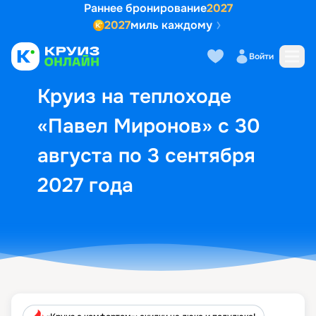
Раннее бронирование
2027
2027
миль каждому
Описание
Выбор кают
Маршрут и экск
Войти
Круиз на теплоходе
«Павел Миронов» с 30
августа по 3 сентября
2027 года