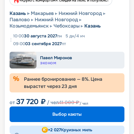
«Круиз с комфортом»: скидки на люкс и полулюкс!
Казань
Макарьев
Нижний Новгород
Павлово
Нижний Новгород
Козьмодемьянск
Чебоксары
Казань
10:00
30 августа 2027
пн
5
дн
/
4
нч
09:00
03 сентября 2027
пт
Павел Миронов
ЭКОНОМ
Раннее бронирование —
8
%. Цена
вырастет через
23
дня
37 720
₽
от
/ чел
41 000
₽
/ чел
Выбор каюты
+
2 027
Круизных миль