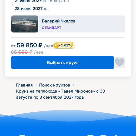
21 июня 2027
пн
8
дн
/
7
нч
28 июня 2027
пн
Валерий Чкалов
СТАНДАРТ
59 850
₽
от
/чел
+2 027
66 500
₽
/чел
Выбрать круиз
Главная
•
Поиск круизов
•
Круиз на теплоходе «Павел Миронов» с 30
августа по 3 сентября 2027 года