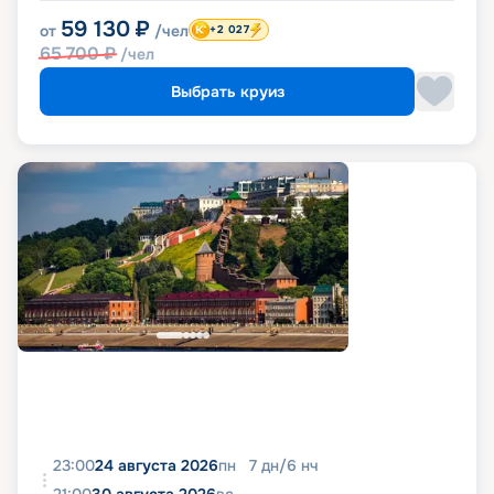
59 130
₽
от
/чел
+2 027
65 700
₽
/чел
Выбрать круиз
23:00
24 августа 2026
пн
7
дн
/
6
нч