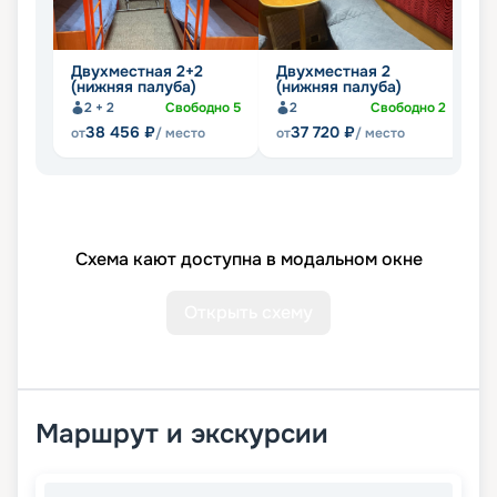
Двухместная 2+2
Двухместная 2
О
(нижняя палуба)
(нижняя палуба)
(
2 + 2
Свободно
5
2
Свободно
2
38 456
₽
37 720
₽
от
/ место
от
/ место
от
Схема кают доступна в модальном окне
Открыть схему
Маршрут и экскурсии