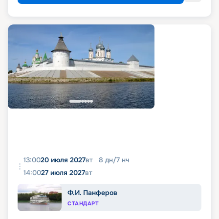
13:00
20 июля 2027
вт
8
дн
/
7
нч
14:00
27 июля 2027
вт
Ф.И. Панферов
СТАНДАРТ