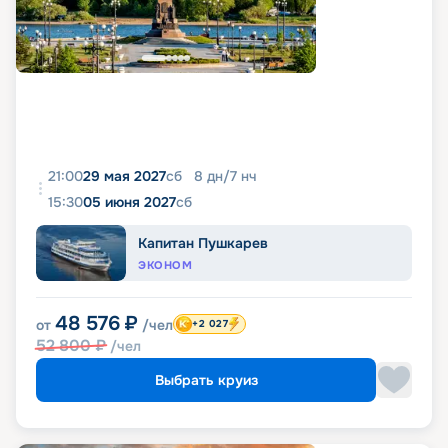
21:00
29 мая 2027
сб
8
дн
/
7
нч
15:30
05 июня 2027
сб
Капитан Пушкарев
ЭКОНОМ
48 576
₽
от
/чел
+2 027
52 800
₽
/чел
Выбрать круиз