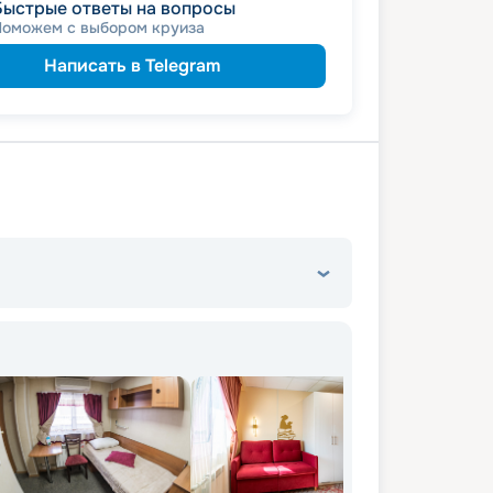
Быстрые ответы на вопросы
именинникам
а
Поможем с выбором круиза
молодожёнам
а
 на юбилей свадьбы, кратный 5-ти
Написать в Telegram