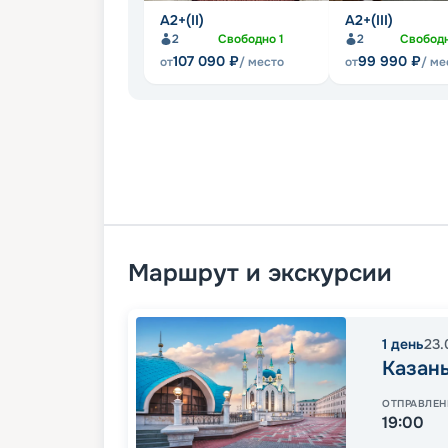
А2+(II)
А2+(III)
2
Свободно
1
2
Свобод
107 090
₽
99 990
₽
от
/ место
от
/ ме
Маршрут и экскурсии
1
день
23.
Казан
ОТПРАВЛЕН
19:00