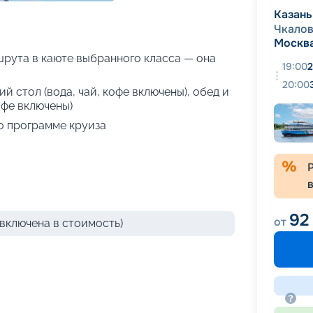
+
45
фотографий
Казань
Чкало
Москв
рута в каюте выбранного класса — она
19:00
2
20:00
й стол (вода, чай, кофе включены), обед и
офе включены)
о программе круиза
92
от
включена в стоимость)