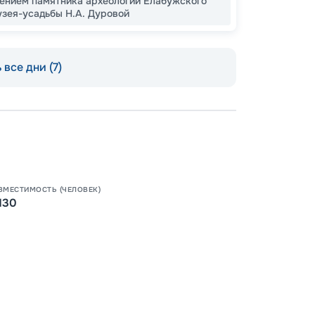
щением памятника археологии Елабужского
зея-усадьбы Н.А. Дуровой
Допо
Как пол
 все дни (7)
-
50
%
Скидки
места
-
15
%
Скидк
Пишит
-
10
%
ВМЕСТИМОСТЬ (ЧЕЛОВЕК)
Скидк
130
Скидк
Скидка
годам