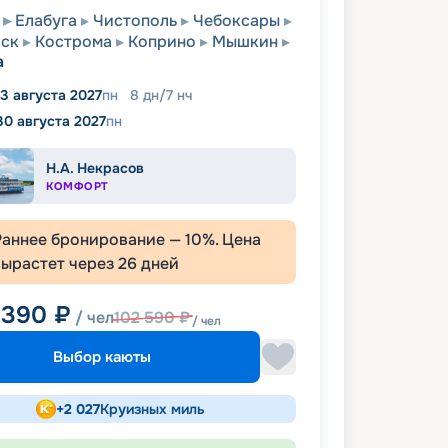
Елабуга
Чистополь
Чебоксары
вск
Кострома
Коприно
Мышкин
а
3 августа 2027
пн
8
дн
/
7
нч
30 августа 2027
пн
Н.А. Некрасов
КОМФОРТ
Раннее бронирование —
10
%. Цена
вырастет через
26
дней
 390
₽
/ чел
102 590
₽
/ чел
Выбор каюты
+
2 027
Круизных миль