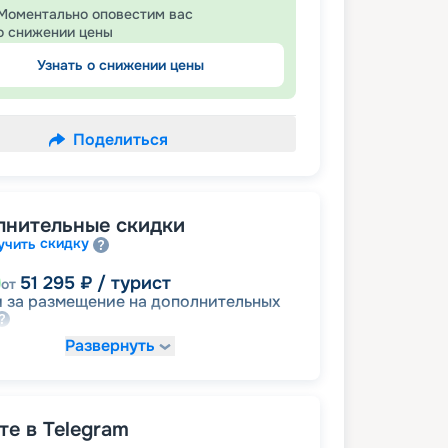
Моментально оповестим вас
о снижении цены
Узнать о снижении цены
Поделиться
лнительные скидки
скидку
учить
51 295
₽
/ турист
от
 за размещение на дополнительных
Развернуть
87 202
₽
/ турист
от
детям
а
е в Telegram
92 331
₽
/ турист
от