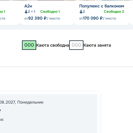
А2н
Полулюкс с балконом
но
1
2 + 1
Свободно
1
2
Свободно
2
92 390
₽
170 090
₽
сто
от
/ место
от
/ место
000
000
Каюта свободна
Каюта занята
Казань
Чкало
Москв
08.2027
,
Понедельник
19:00
2
ь
20:00
ИЕ