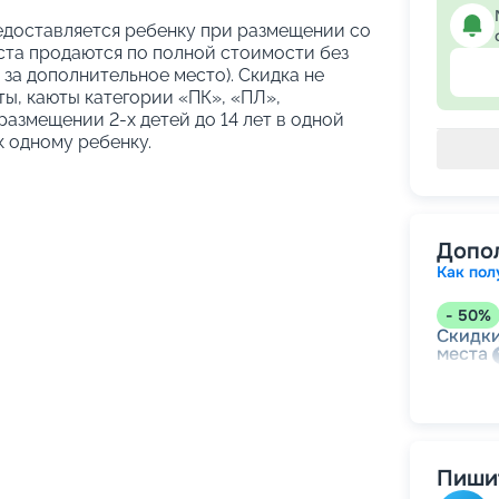
предоставляется ребенку при размещении со
еста продаются по полной стоимости без
 за дополнительное место). Скидка не
ы, каюты категории «ПК», «ПЛ»,
азмещении 2-х детей до 14 лет в одной
к одному ребенку.
Допо
Как пол
-
50
%
Скидки
места
-
15
%
Скидк
Пишит
-
10
%