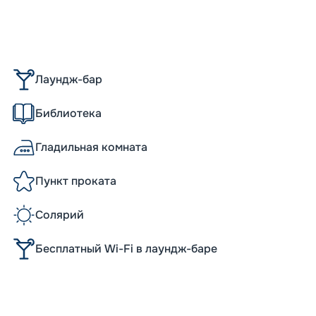
Лаундж-бар
Библиотека
Гладильная комната
Пункт проката
Солярий
Бесплатный Wi-Fi в лаундж-баре