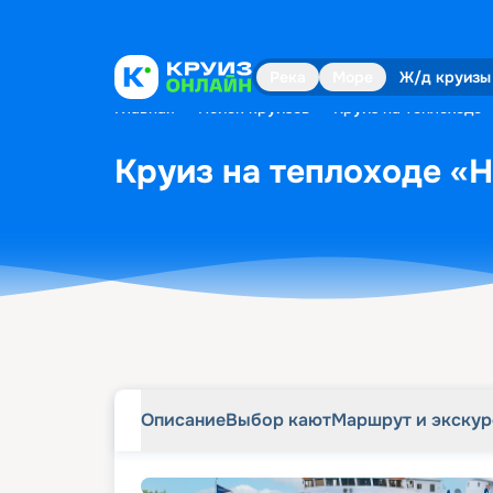
Описание
Выбор кают
Маршрут и экску
Река
Море
Ж/д круизы
Главная
•
Поиск круизов
•
Круиз на теплоходе «
Круиз на теплоходе «Н.
Описание
Выбор кают
Маршрут и экску