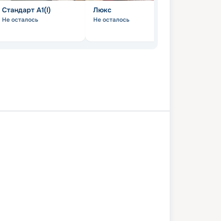
Стандарт А1(I)
Люкс
Комфорт (
Не осталось
Не осталось
Не осталось
Елабуга
Чистополь
Чебоксары
вск
Кострома
Коприно
Мышкин
а
3 августа 2027
пн
8
дн
/
7
нч
30 августа 2027
пн
Н.А. Некрасов