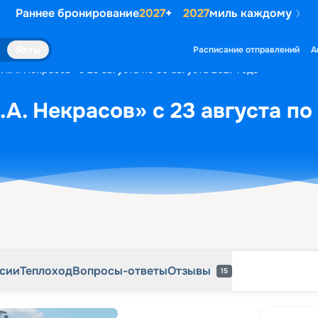
Раннее бронирование
2027
+
2027
миль каждому
рсии
Теплоход
Вопросы-ответы
Отзывы
15
Яхты
Расписание отправлений
А
Н.А. Некрасов» с 23 августа по 30 августа 2027 года
А. Некрасов» с 23 августа по
рсии
Теплоход
Вопросы-ответы
Отзывы
15