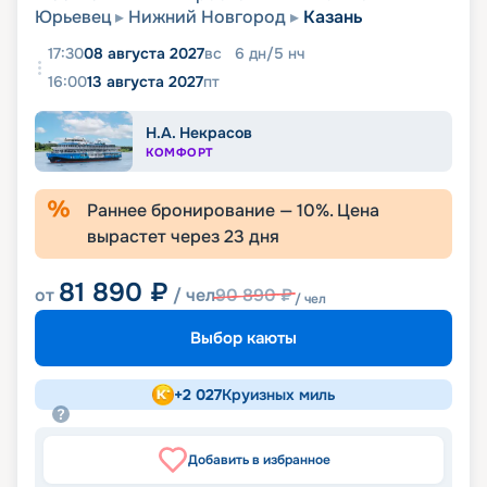
Юрьевец
Нижний Новгород
Казань
17:30
08 августа 2027
вс
6
дн
/
5
нч
16:00
13 августа 2027
пт
Н.А. Некрасов
КОМФОРТ
Раннее бронирование —
10
%. Цена
вырастет через
23
дня
81 890
₽
от
/ чел
90 890
₽
/ чел
Выбор каюты
+
2 027
Круизных миль
Добавить в избранное