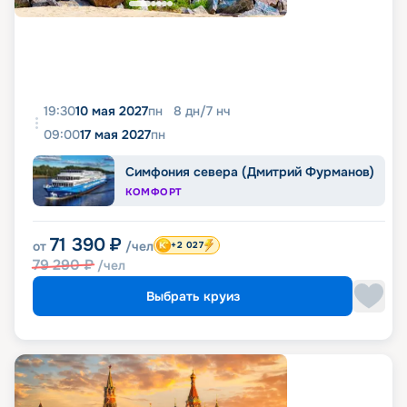
19:30
10 мая 2027
пн
8
дн
/
7
нч
09:00
17 мая 2027
пн
Симфония севера (Дмитрий Фурманов)
КОМФОРТ
71 390
₽
от
/чел
+2 027
79 290
₽
/чел
Выбрать круиз