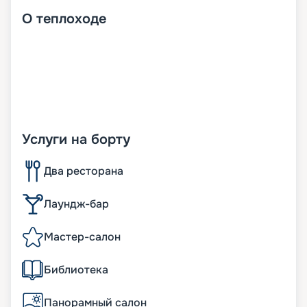
О
теплоходе
Услуги на борту
Два ресторана
Лаундж-бар
Мастер-салон
Библиотека
Панорамный салон