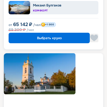
Михаил Булгаков
КОМФОРТ
65 142
₽
от
/чел
+1 000
69 300
₽
/чел
Выбрать круиз