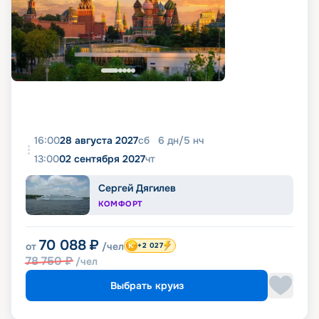
16:00
28 августа 2027
сб
6
дн
/
5
нч
13:00
02 сентября 2027
чт
Сергей Дягилев
КОМФОРТ
70 088
₽
от
/чел
+2 027
78 750
₽
/чел
Выбрать круиз