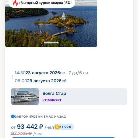
«Выгодный курс»: скидка 15%!
14:30
23 августа 2026
вс
7
дн
/
6
нч
08:00
29 августа 2026
сб
Волга Стар
КОМФОРТ
ЗАБРОНИРОВАН
1 ЧАС
НАЗАД
93 442
₽
от
/чел
+1 000
97 335
₽
/чел