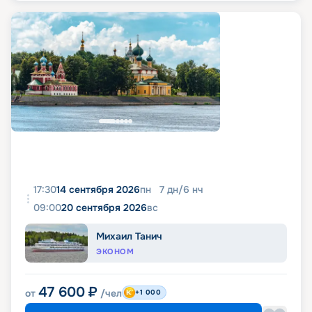
17:30
14 сентября 2026
пн
7
дн
/
6
нч
09:00
20 сентября 2026
вс
Михаил Танич
ЭКОНОМ
47 600
₽
от
/чел
+1 000