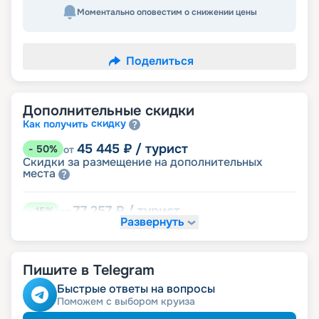
Моментально оповестим о снижении цены
Поделиться
Дополнительные скидки
скидку
Как получить
45 445
₽
/ турист
-
50
%
от
Скидки за размещение на дополнительных
места
77 257
₽
/ турист
-
15
%
от
Развернуть
детям
Скидка
81 801
₽
/ турист
-
10
%
от
Пишите в Telegram
именинникам
Скидка
молодожёнам
Скидка
Быстрые ответы на вопросы
Скидка на юбилей свадьбы, кратный 5-ти
Поможем с выбором круиза
годам