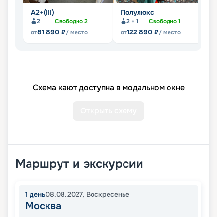
А2+(III)
Полулюкс
А2
2
Свободно
2
2 + 1
Свободно
1
81 890
₽
122 890
₽
от
/ место
от
/ место
от
Схема кают доступна в модальном окне
Открыть схему
Маршрут и экскурсии
1
день
08.08.2027
,
Воскресенье
Москва