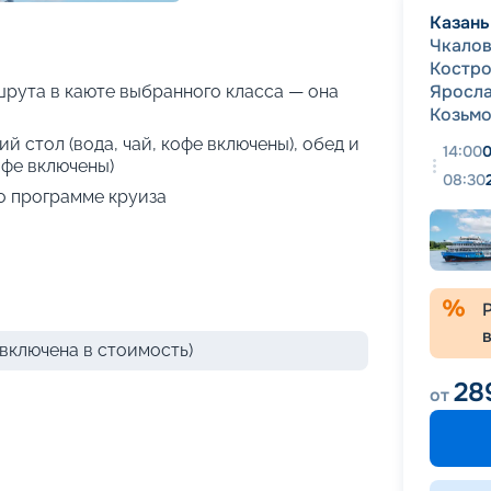
+
42
фотографий
Казань
Чкало
Костр
Яросла
рута в каюте выбранного класса — она
Козьм
й стол (вода, чай, кофе включены), обед и
14:00
0
офе включены)
08:30
о программе круиза
включена в стоимость)
28
от