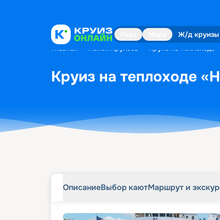
Описание
Выбор кают
Маршрут и экску
Река
Море
Ж/д круизы
Главная
•
Поиск круизов
•
Круиз на теплоходе «
Круиз на теплоходе «Н
Описание
Выбор кают
Маршрут и экску