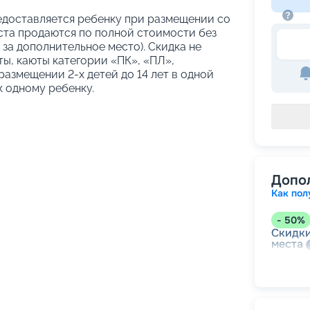
предоставляется ребенку при размещении со
еста продаются по полной стоимости без
 за дополнительное место). Скидка не
ы, каюты категории «ПК», «ПЛ»,
азмещении 2-х детей до 14 лет в одной
к одному ребенку.
Допо
Как пол
-
50
%
Скидки
места
-
15
%
Скидк