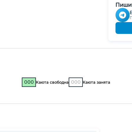
Пишит
-
10
%
Скидк
Скидк
Скидка
годам
000
000
Каюта свободна
Каюта занята
Казань
Чкало