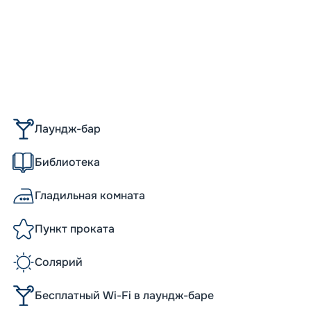
Скидк
Скидка
годам
Лаундж-бар
Библиотека
Гладильная комната
Пункт проката
Солярий
Бесплатный Wi-Fi в лаундж-баре