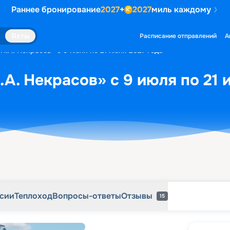
Раннее бронирование
2027
+
2027
миль каждому
рсии
Теплоход
Вопросы-ответы
Отзывы
15
Яхты
Расписание отправлений
А
Н.А. Некрасов» с 9 июля по 21 июля 2027 года
.А. Некрасов» с 9 июля по 21 
рсии
Теплоход
Вопросы-ответы
Отзывы
15