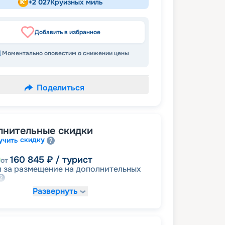
+
2 027
Круизных миль
Добавить в избранное
Моментально оповестим о снижении цены
Поделиться
лнительные скидки
скидку
учить
160 845
₽
/ турист
от
 за размещение на дополнительных
Развернуть
273 437
₽
/ турист
от
детям
а