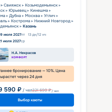
Свияжск
Козьмодемьянск
вск
Юрьевец
Кинешма
ома
Дубна
Москва
Углич
вль
Кострома
Нижний Новгород
одемьянск
Казань
9 июля 2027
пт
13
дн
/
12
нч
21 июля 2027
ср
Н.А. Некрасов
КОМФОРТ
Раннее бронирование —
10
%. Цена
вырастет через
24
дня
9 590
₽
/ чел
321 690
₽
/ чел
Выбор каюты