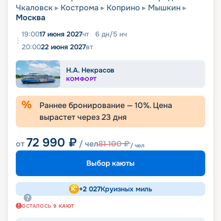
Чкаловск
Кострома
Коприно
Мышкин
Москва
19:00
17 июня 2027
чт
6
дн
/
5
нч
20:00
22 июня 2027
вт
Н.А. Некрасов
КОМФОРТ
Раннее бронирование —
10
%. Цена
вырастет через
23
дня
72 990
₽
от
/ чел
81 100
₽
/ чел
Выбор каюты
+
2 027
Круизных миль
ОСТАЛОСЬ
9
КАЮТ