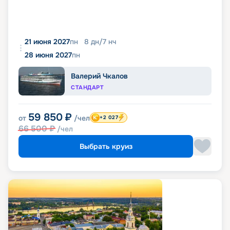
21 июня 2027
пн
8
дн
/
7
нч
28 июня 2027
пн
Валерий Чкалов
СТАНДАРТ
59 850
₽
от
/чел
+2 027
66 500
₽
/чел
Выбрать круиз