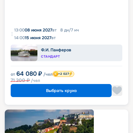
13:00
08 июня 2027
вт
8
дн
/
7
нч
14:00
15 июня 2027
вт
Ф.И. Панферов
СТАНДАРТ
64 080
₽
от
/чел
+2 027
71 200
₽
/чел
Выбрать круиз