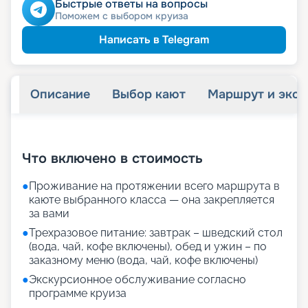
молодожёнам
Скидка
Быстрые ответы на вопросы
Скидка на юбилей свадьбы, кратный 5-ти
Поможем с выбором круиза
годам
Написать в Telegram
Описание
Выбор кают
Маршрут и экск
+
39
фотографий
Что включено в стоимость
●
Проживание на протяжении всего маршрута в
каюте выбранного класса — она закрепляется
за вами
●
Трехразовое питание: завтрак – шведский стол
(вода, чай, кофе включены), обед и ужин – по
заказному меню (вода, чай, кофе включены)
●
Экскурсионное обслуживание согласно
программе круиза