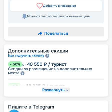
Добавить в избранное
Моментально оповестим о снижении цены
Поделиться
Дополнительные скидки
скидку
Как получить
40 550
₽
/ турист
-
50
%
от
Скидки за размещение на дополнительных
места
68 935
₽
/ турист
-
15
%
от
Развернуть
детям
Скидка
72 990
₽
/ турист
-
10
%
от
Пишите в Telegram
именинникам
Скидка