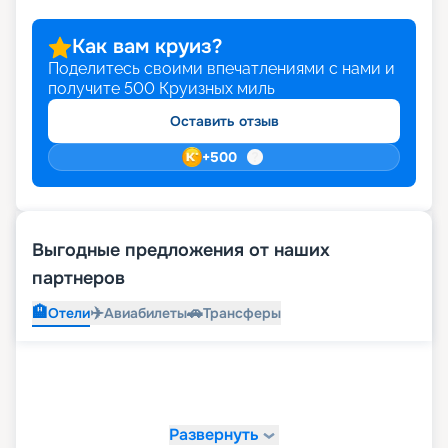
Как вам круиз?
Поделитесь своими впечатлениями с нами и
получите
500
Круизных миль
Оставить отзыв
+
500
Выгодные предложения от наших
партнеров
🏨
✈️
🚗
Отели
Авиабилеты
Трансферы
Развернуть