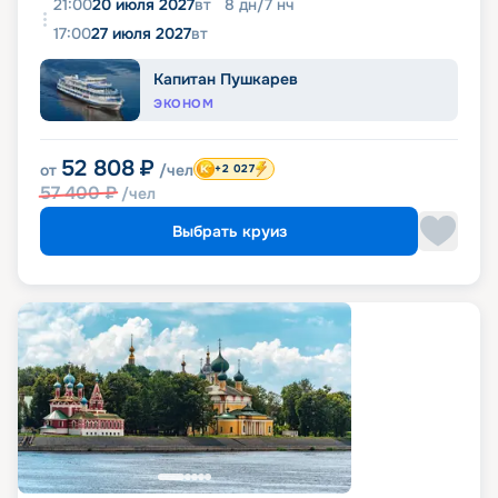
21:00
20 июля 2027
вт
8
дн
/
7
нч
17:00
27 июля 2027
вт
Капитан Пушкарев
ЭКОНОМ
52 808
₽
от
/чел
+2 027
57 400
₽
/чел
Выбрать круиз