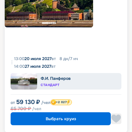
13:00
20 июля 2027
вт
8
дн
/
7
нч
14:00
27 июля 2027
вт
Ф.И. Панферов
СТАНДАРТ
59 130
₽
от
/чел
+2 027
65 700
₽
/чел
Выбрать круиз