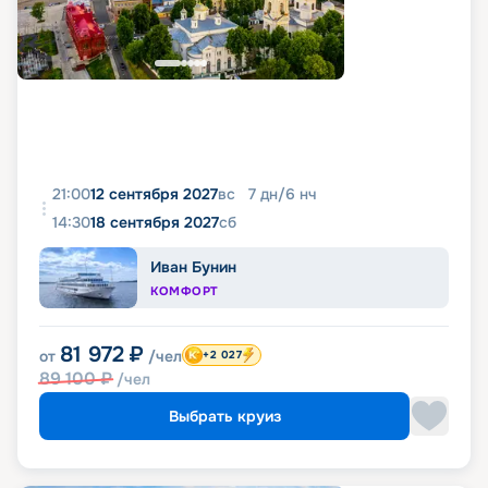
21:00
12 сентября 2027
вс
7
дн
/
6
нч
14:30
18 сентября 2027
сб
Иван Бунин
КОМФОРТ
81 972
₽
от
/чел
+2 027
89 100
₽
/чел
Выбрать круиз