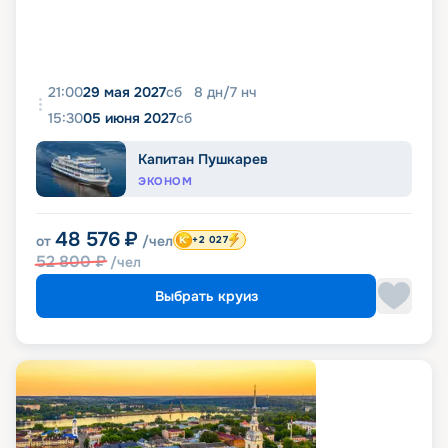
21:00
29 мая 2027
сб
8
дн
/
7
нч
15:30
05 июня 2027
сб
Капитан Пушкарев
ЭКОНОМ
48 576
₽
от
/чел
+2 027
52 800
₽
/чел
Выбрать круиз