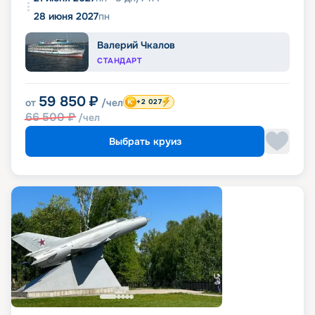
28 июня 2027
пн
Валерий Чкалов
СТАНДАРТ
59 850
₽
от
/чел
+2 027
66 500
₽
/чел
Выбрать круиз