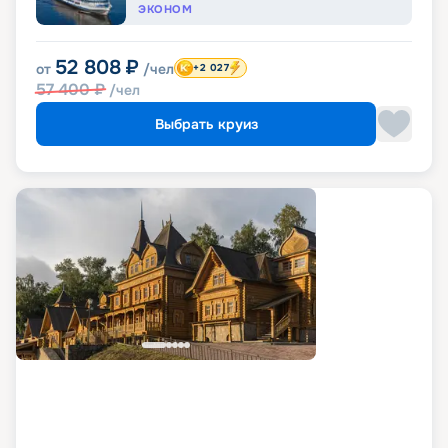
ЭКОНОМ
52 808
₽
от
/чел
+2 027
57 400
₽
/чел
Выбрать круиз