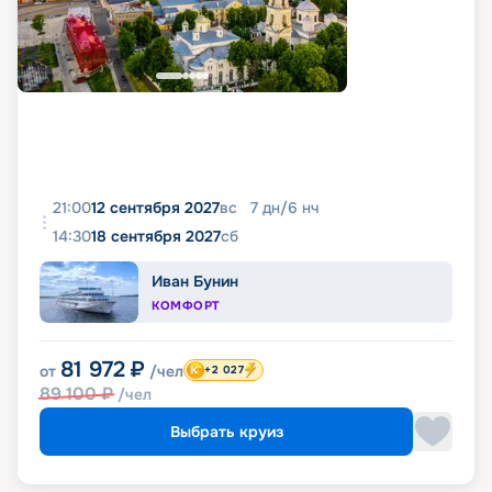
21:00
12 сентября 2027
вс
7
дн
/
6
нч
14:30
18 сентября 2027
сб
Иван Бунин
КОМФОРТ
81 972
₽
от
/чел
+2 027
89 100
₽
/чел
Выбрать круиз