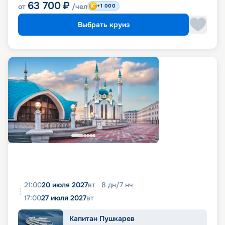
63 700
₽
от
/чел
+1 000
Выбрать круиз
21:00
20 июля 2027
вт
8
дн
/
7
нч
17:00
27 июля 2027
вт
Капитан Пушкарев