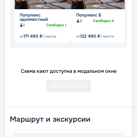
Полулюкс
Полулюкс Б
П
одноместный
2
Свободно
4
1
Свободно
1
171 490
₽
122 490
₽
от
/ место
от
/ место
от
Схема кают доступна в модальном окне
Открыть схему
Маршрут и экскурсии