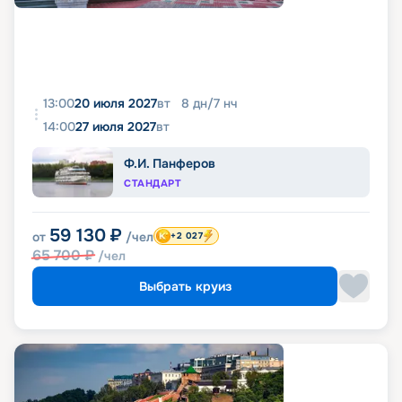
13:00
20 июля 2027
вт
8
дн
/
7
нч
14:00
27 июля 2027
вт
Ф.И. Панферов
СТАНДАРТ
59 130
₽
от
/чел
+2 027
65 700
₽
/чел
Выбрать круиз