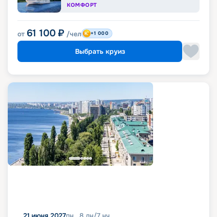
КОМФОРТ
61 100
₽
от
/чел
+1 000
Выбрать круиз
21 июня 2027
пн
8
дн
/
7
нч