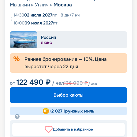
Мышкин
Углич
Москва
14:30
02 июля 2027
пт
8
дн
/
7
нч
18:00
09 июля 2027
пт
Россия
ЛЮКС
Раннее бронирование —
10
%. Цена
вырастет через
22
дня
122 490
₽
от
/ чел
136 090
₽
/ чел
Выбор каюты
+
2 027
Круизных миль
Добавить в избранное