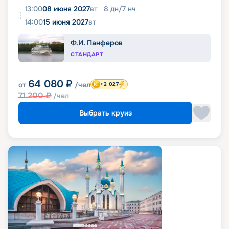
13:00
08 июня 2027
вт
8
дн
/
7
нч
14:00
15 июня 2027
вт
Ф.И. Панферов
СТАНДАРТ
64 080
₽
от
/чел
+2 027
71 200
₽
/чел
Выбрать круиз