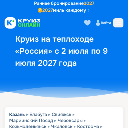
Раннее бронирование
2027
2027
миль каждому
Описание
Выбор кают
Маршрут и экск
Войти
Круиз на теплоходе
«Россия» с 2 июля по 9
июля 2027 года
Казань
Елабуга
Свияжск
Мариинский Посад
Чебоксары
Козьмодемьянск
Чкаловск
Кострома