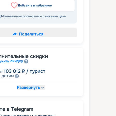
Добавить в избранное
Моментально оповестим о снижении цены
Поделиться
лнительные скидки
скидку
учить
103 012
₽
/ турист
от
детям
а
Развернуть
109 071
₽
/ турист
от
именинникам
а
 на юбилей свадьбы, кратный 5-ти
молодожёнам
а
е в Telegram
Быстрые ответы на вопросы