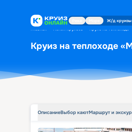
Описание
Выбор кают
Маршрут и экску
Река
Море
Ж/д круизы
Главная
•
Поиск круизов
•
Круиз на теплоходе 
Круиз на теплоходе «М
Описание
Выбор кают
Маршрут и экску