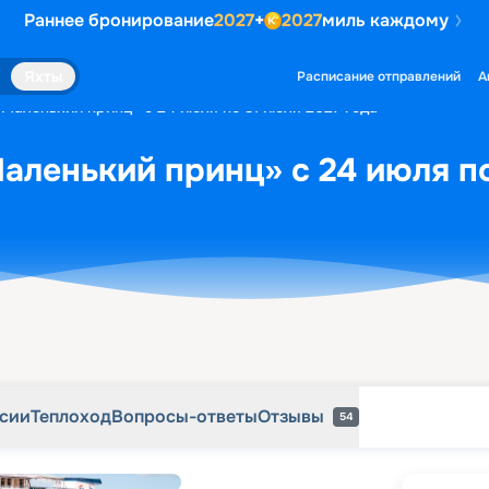
Раннее бронирование
2027
+
2027
миль каждому
рсии
Теплоход
Вопросы-ответы
Отзывы
54
Яхты
Расписание отправлений
А
«Маленький принц» с 24 июля по 31 июля 2027 года
аленький принц» с 24 июля по
рсии
Теплоход
Вопросы-ответы
Отзывы
54