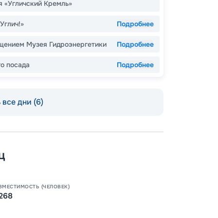
я «Угличский Кремль»
Углич!»
Подробнее
ещением Музея Гидроэнергетики
Подробнее
Допо
о посада
Подробнее
Как пол
-
15
%
Скидк
все дни (6)
-
10
%
Скидк
Скидка
годам
ц
Скидк
Пишит
-
5
%
о
Скидк
ВМЕСТИМОСТЬ (ЧЕЛОВЕК)
268