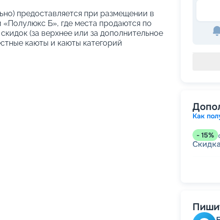
ельно) предоставляется при размещении в
 «Полулюкс Б», где места продаются по
скидок (за верхнее или за дополнительное
естные каюты и каюты категорий
Допо
Как пол
-
15
%
Скидк
-
10
%
Скидк
Скидка
годам
Скидк
Пишит