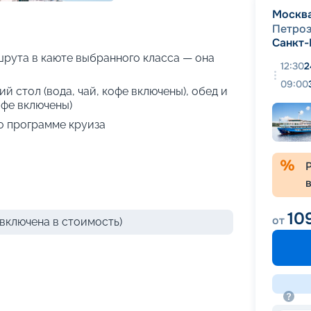
+
68
фотографий
Москв
Петро
Санкт-
рута в каюте выбранного класса — она
12:30
2
09:00
й стол (вода, чай, кофе включены), обед и
офе включены)
о программе круиза
10
от
включена в стоимость)