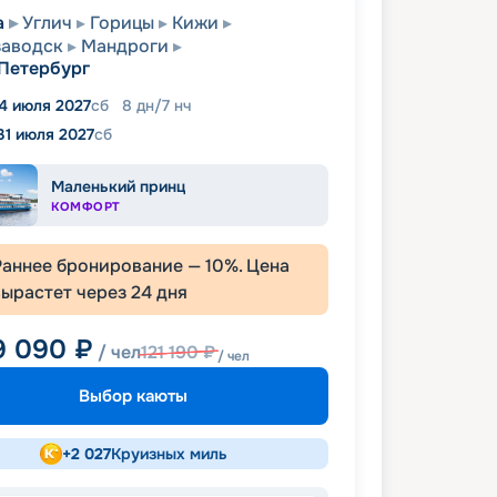
а
Углич
Горицы
Кижи
заводск
Мандроги
Петербург
4 июля 2027
сб
8
дн
/
7
нч
31 июля 2027
сб
Маленький принц
КОМФОРТ
Раннее бронирование —
10
%. Цена
вырастет через
24
дня
9 090
₽
/ чел
121 190
₽
/ чел
Выбор каюты
+
2 027
Круизных миль