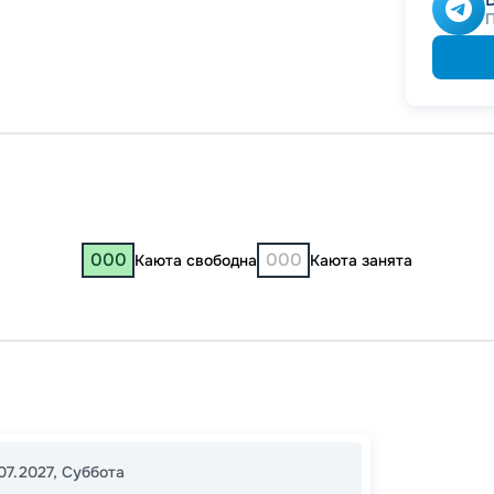
-
5
%
о
Скидк
000
000
Каюта свободна
Каюта занята
Москв
Петро
Санкт-
07.2027
,
Суббота
12:30
2