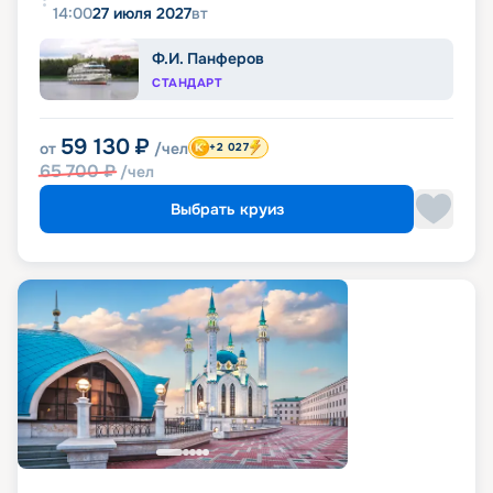
14:00
27 июля 2027
вт
Ф.И. Панферов
СТАНДАРТ
59 130
₽
от
/чел
+2 027
65 700
₽
/чел
Выбрать круиз