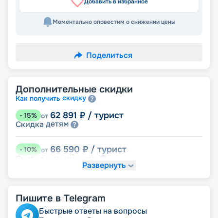
Добавить в избранное
Моментально оповестим о снижении цены
Поделиться
Дополнительные скидки
скидку
Как получить
62 891
₽
/ турист
-
15
%
от
детям
Скидка
66 590
₽
/ турист
-
10
%
от
именинникам
Скидка
Развернуть
Скидка на юбилей свадьбы, кратный 5-ти
годам
молодожёнам
Скидка
Пишите в Telegram
70 290
₽
/ турист
-
5
%
от
Быстрые ответы на вопросы
пенсионерам
Скидка