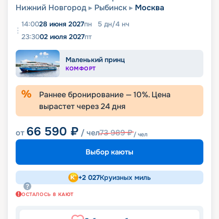
Нижний Новгород
Рыбинск
Москва
14:00
28 июня 2027
пн
5
дн
/
4
нч
23:30
02 июля 2027
пт
Маленький принц
КОМФОРТ
Раннее бронирование —
10
%. Цена
вырастет через
24
дня
66 590
₽
от
/ чел
73 989
₽
/ чел
Выбор каюты
+
2 027
Круизных миль
ОСТАЛОСЬ
8
КАЮТ