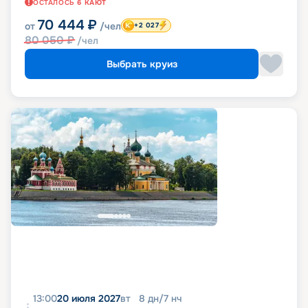
ОСТАЛОСЬ
6
КАЮТ
70 444
₽
от
/чел
+2 027
80 050
₽
/чел
Выбрать круиз
13:00
20 июля 2027
вт
8
дн
/
7
нч