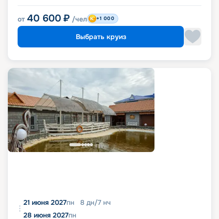
40 600
₽
от
/чел
+1 000
Выбрать круиз
21 июня 2027
пн
8
дн
/
7
нч
28 июня 2027
пн