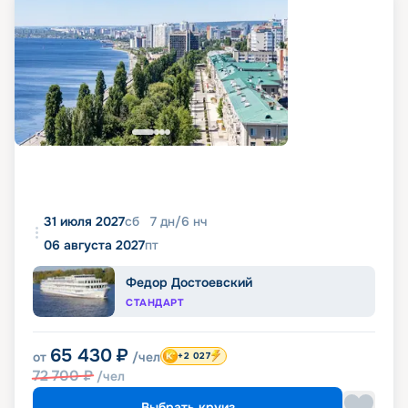
31 июля 2027
сб
7
дн
/
6
нч
06 августа 2027
пт
Федор Достоевский
СТАНДАРТ
65 430
₽
от
/чел
+2 027
72 700
₽
/чел
Выбрать круиз