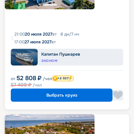
21:00
20 июля 2027
вт
8
дн
/
7
нч
17:00
27 июля 2027
вт
Капитан Пушкарев
ЭКОНОМ
52 808
₽
от
/чел
+2 027
57 400
₽
/чел
Выбрать круиз