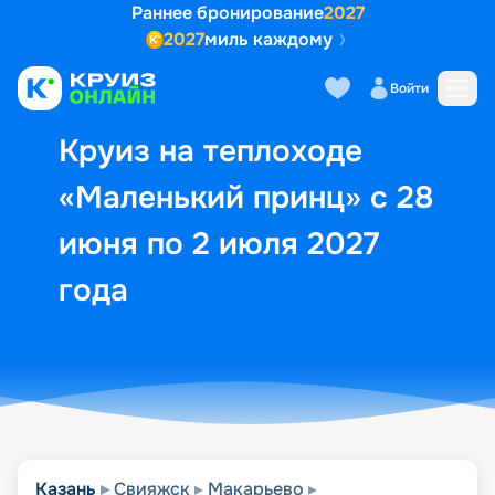
Раннее бронирование
2027
2027
миль каждому
Описание
Выбор кают
Маршрут и экск
Войти
Круиз на теплоходе
«Маленький принц» с 28
июня по 2 июля 2027
года
Казань
Свияжск
Макарьево