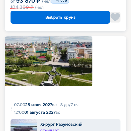
93 870
₽
от
/чел
+1 000
104 300
₽
/чел
Выбрать круиз
07:00
25 июля 2027
вс
8
дн
/
7
нч
12:00
01 августа 2027
вс
Хирург Разумовский
СТАНДАРТ