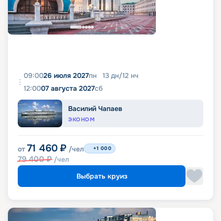
09:00
26 июля 2027
пн
13
дн
/
12
нч
12:00
07 августа 2027
сб
Василий Чапаев
ЭКОНОМ
71 460
₽
от
/чел
+1 000
79 400
₽
/чел
Выбрать круиз