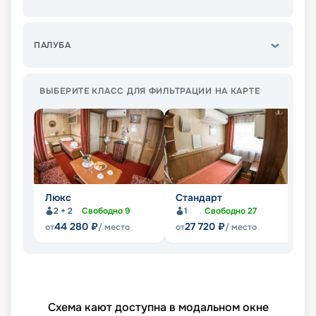
ПАЛУБА
ВЫБЕРИТЕ КЛАСС ДЛЯ ФИЛЬТРАЦИИ НА КАРТЕ
Люкс
Стандарт
Э
2 + 2
Свободно
9
1
Свободно
27
44 280
₽
27 720
₽
от
/ место
от
/ место
от
Схема кают доступна в модальном окне