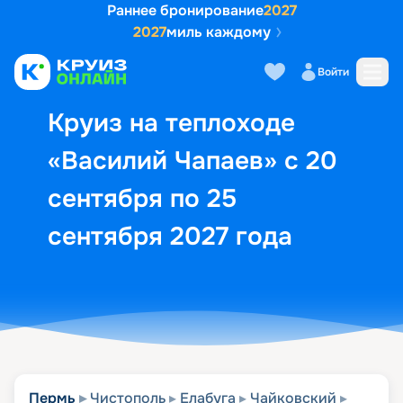
Раннее бронирование
2027
2027
миль каждому
Описание
Выбор кают
Маршрут и экск
Войти
Круиз на теплоходе
«Василий Чапаев» с 20
сентября по 25
сентября 2027 года
Пермь
Чистополь
Елабуга
Чайковский