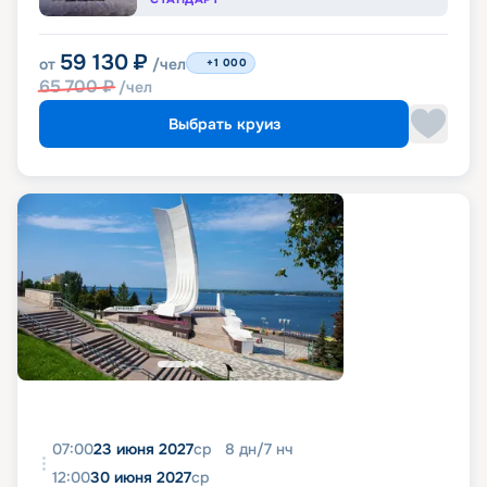
59 130
₽
от
/чел
+1 000
65 700
₽
/чел
Выбрать круиз
07:00
23 июня 2027
ср
8
дн
/
7
нч
12:00
30 июня 2027
ср