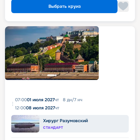
Выбрать круиз
07:00
01 июля 2027
чт
8
дн
/
7
нч
12:00
08 июля 2027
чт
Хирург Разумовский
СТАНДАРТ