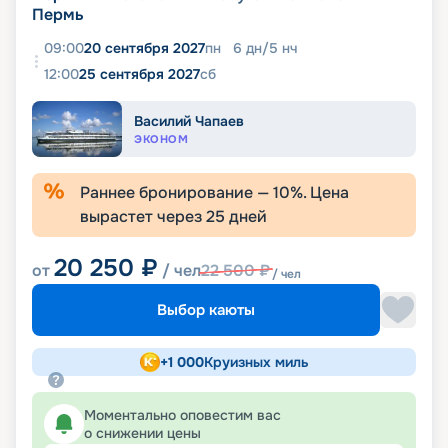
Пермь
09:00
20 сентября 2027
пн
6
дн
/
5
нч
12:00
25 сентября 2027
сб
Василий Чапаев
ЭКОНОМ
Раннее бронирование —
10
%. Цена
вырастет через
25
дней
20 250
₽
от
/ чел
22 500
₽
/ чел
Выбор каюты
+
1 000
Круизных миль
Моментально оповестим вас
о снижении цены