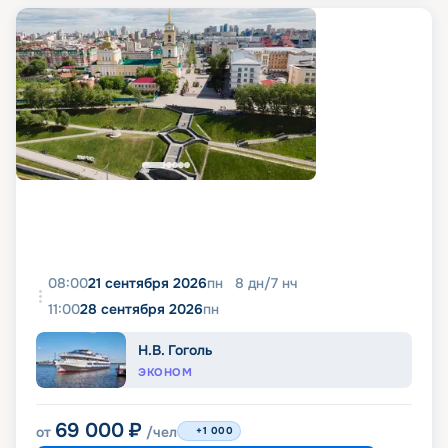
08:00
21 сентября 2026
пн
8
дн
/
7
нч
11:00
28 сентября 2026
пн
Н.В. Гоголь
ЭКОНОМ
69 000
₽
от
/чел
+1 000