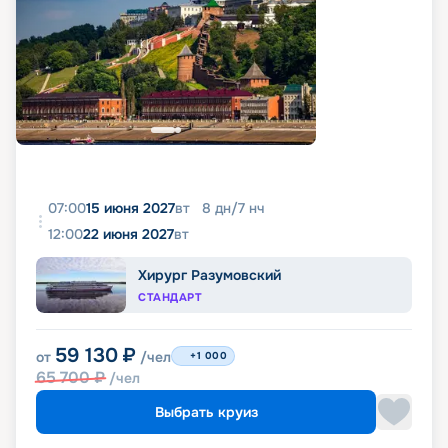
07:00
15 июня 2027
вт
8
дн
/
7
нч
12:00
22 июня 2027
вт
Хирург Разумовский
СТАНДАРТ
59 130
₽
от
/чел
+1 000
65 700
₽
/чел
Выбрать круиз