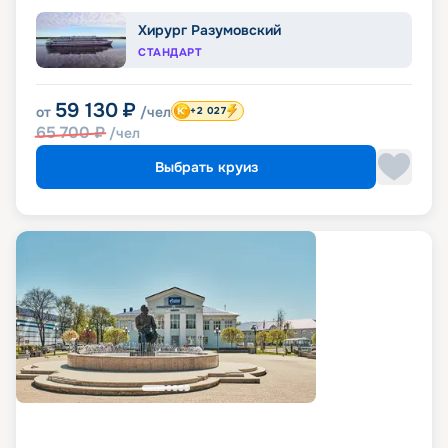
Хирург Разумовский
СТАНДАРТ
59 130
₽
от
/чел
+2 027
65 700
₽
/чел
Выбрать круиз