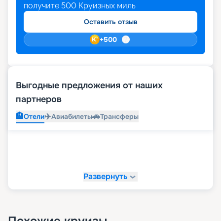
получите
500
Круизных миль
Оставить отзыв
+
500
Выгодные предложения от наших
партнеров
🏨
✈️
🚗
Отели
Авиабилеты
Трансферы
Развернуть