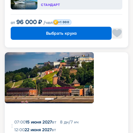
СТАНДАРТ
96 000
₽
от
/чел
+1 000
Выбрать круиз
07:00
15 июня 2027
вт
8
дн
/
7
нч
12:00
22 июня 2027
вт