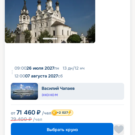
09:00
26 июля 2027
пн
13
дн
/
12
нч
12:00
07 августа 2027
сб
Василий Чапаев
ЭКОНОМ
71 460
₽
от
/чел
+2 027
79 400
₽
/чел
Выбрать круиз