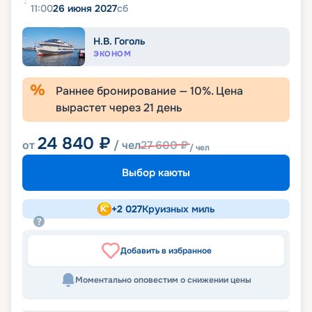
11:00
26 июня 2027
сб
Н.В. Гоголь
ЭКОНОМ
Раннее бронирование —
10
%. Цена
вырастет через
21
день
24 840
₽
от
/ чел
27 600
₽
/ чел
Выбор каюты
+
2 027
Круизных миль
Добавить в избранное
Моментально оповестим о снижении цены