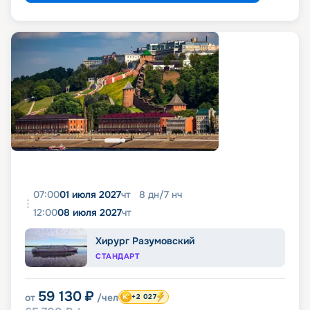
07:00
01 июля 2027
чт
8
дн
/
7
нч
12:00
08 июля 2027
чт
Хирург Разумовский
СТАНДАРТ
59 130
₽
от
/чел
+2 027