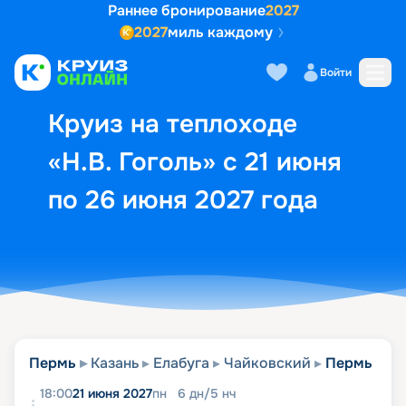
Раннее бронирование
2027
2027
миль каждому
Описание
Выбор кают
Маршрут и экск
Войти
Круиз на теплоходе
«Н.В. Гоголь» с 21 июня
по 26 июня 2027 года
Пермь
Казань
Елабуга
Чайковский
Пермь
18:00
21 июня 2027
пн
6
дн
/
5
нч