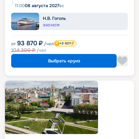
11:00
08 августа 2027
вс
Н.В. Гоголь
ЭКОНОМ
93 870
₽
от
/чел
+2 027
104 300
₽
/чел
Выбрать круиз