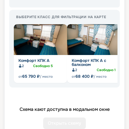
ВЫБЕРИТЕ КЛАСС ДЛЯ ФИЛЬТРАЦИИ НА КАРТЕ
Комфорт КПК А
Комфорт КПК А с
Л
балконом
2
Свободно
5
2
Свободно
1
65 790
₽
68 400
₽
от
/ место
от
/ место
от
Схема кают доступна в модальном окне
Открыть схему