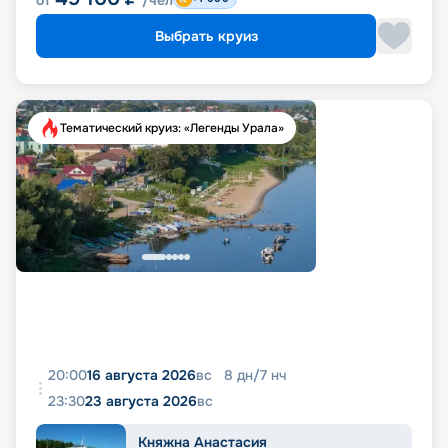
от
/чел
Выбрать круиз
Тематический круиз: «Легенды Урала»
20:00
16 августа 2026
вс
8
дн
/
7
нч
23:30
23 августа 2026
вс
Княжна Анастасия