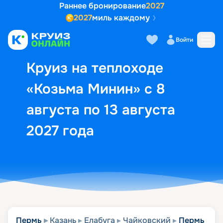
Раннее бронирование
2027
2027
миль каждому
Описание
Выбор кают
Маршрут и экск
Войти
Круиз на теплоходе
«Козьма Минин» с 8
августа по 13 августа
2027 года
Пермь
Казань
Елабуга
Чайковский
Пермь