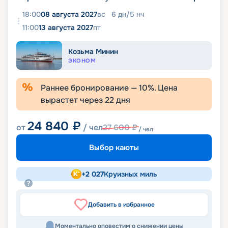
18:00
08 августа 2027
вс
6
дн
/
5
нч
11:00
13 августа 2027
пт
Козьма Минин
ЭКОНОМ
Раннее бронирование —
10
%. Цена
вырастет через
22
дня
24 840
₽
от
/ чел
27 600
₽
/ чел
Выбор каюты
+
2 027
Круизных миль
Добавить в избранное
Моментально оповестим о снижении цены