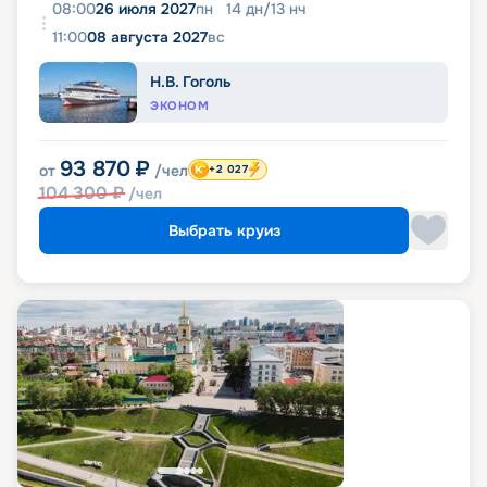
08:00
26 июля 2027
пн
14
дн
/
13
нч
11:00
08 августа 2027
вс
Н.В. Гоголь
ЭКОНОМ
93 870
₽
от
/чел
+2 027
104 300
₽
/чел
Выбрать круиз