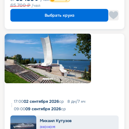
65 700
₽
/чел
Выбрать круиз
17:00
02 сентября 2026
ср
8
дн
/
7
нч
09:00
09 сентября 2026
ср
Михаил Кутузов
ЭКОНОМ