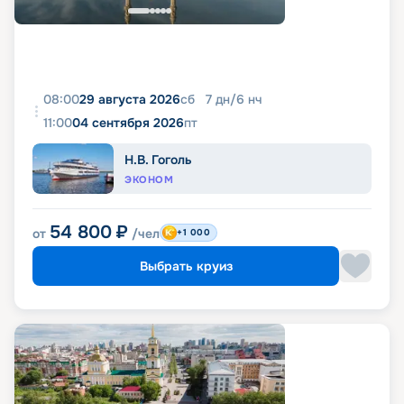
08:00
29 августа 2026
сб
7
дн
/
6
нч
11:00
04 сентября 2026
пт
Н.В. Гоголь
ЭКОНОМ
54 800
₽
от
/чел
+1 000
Выбрать круиз