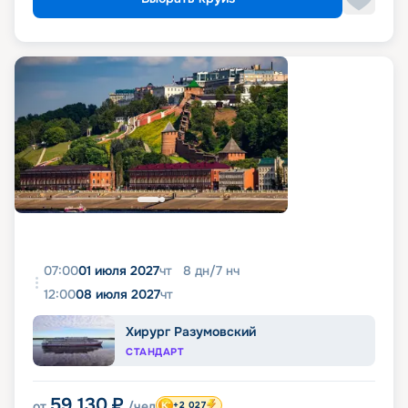
07:00
01 июля 2027
чт
8
дн
/
7
нч
12:00
08 июля 2027
чт
Хирург Разумовский
СТАНДАРТ
59 130
₽
от
/чел
+2 027