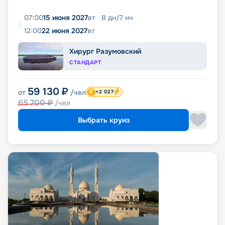
07:00
15 июня 2027
вт
8
дн
/
7
нч
12:00
22 июня 2027
вт
Хирург Разумовский
СТАНДАРТ
59 130
₽
от
/чел
+2 027
65 700
₽
/чел
Выбрать круиз