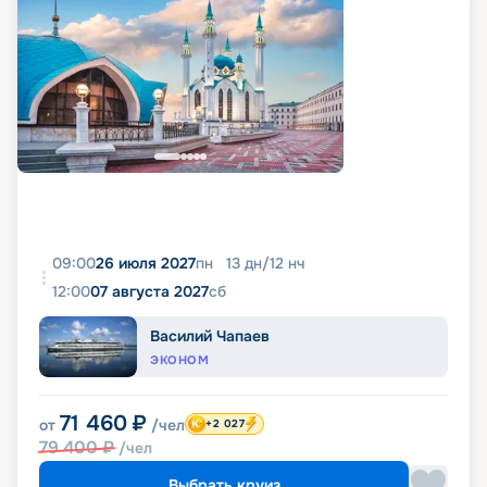
09:00
26 июля 2027
пн
13
дн
/
12
нч
12:00
07 августа 2027
сб
Василий Чапаев
ЭКОНОМ
71 460
₽
от
/чел
+2 027
79 400
₽
/чел
Выбрать круиз