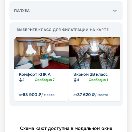
ПАЛУБА
ВЫБЕРИТЕ КЛАСС ДЛЯ ФИЛЬТРАЦИИ НА КАРТЕ
Комфорт КПК А
Эконом 2В класс
Э
2
Свободно
7
4
Свободно
1
63 900
₽
37 620
₽
от
/ место
от
/ место
от
Схема кают доступна в модальном окне