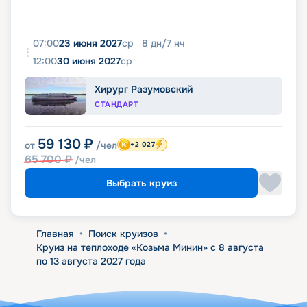
07:00
23 июня 2027
ср
8
дн
/
7
нч
12:00
30 июня 2027
ср
Хирург Разумовский
СТАНДАРТ
59 130
₽
от
/чел
+2 027
65 700
₽
/чел
Выбрать круиз
Главная
•
Поиск круизов
•
Круиз на теплоходе «Козьма Минин» с 8 августа
по 13 августа 2027 года