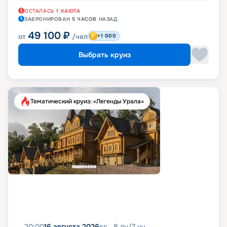
ОСТАЛАСЬ
1
КАЮТА
ЗАБРОНИРОВАН
5 ЧАСОВ
НАЗАД
49 100
₽
от
/чел
+1 000
Выбрать круиз
Тематический круиз: «Легенды Урала»
20:00
16 августа 2026
вс
8
дн
/
7
нч