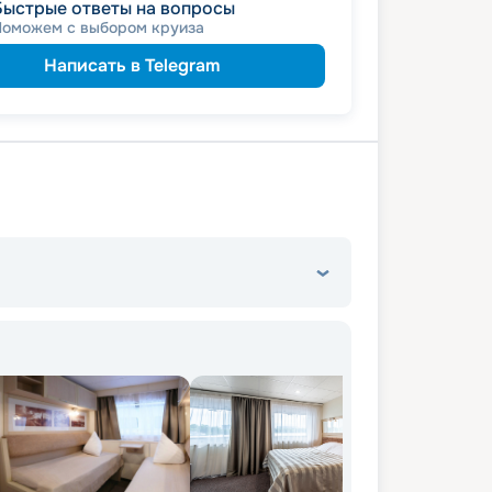
Быстрые ответы на вопросы
детям
а
Поможем с выбором круиза
Написать в Telegram
67 190
₽
/ турист
от
именинникам
а
молодожёнам
а