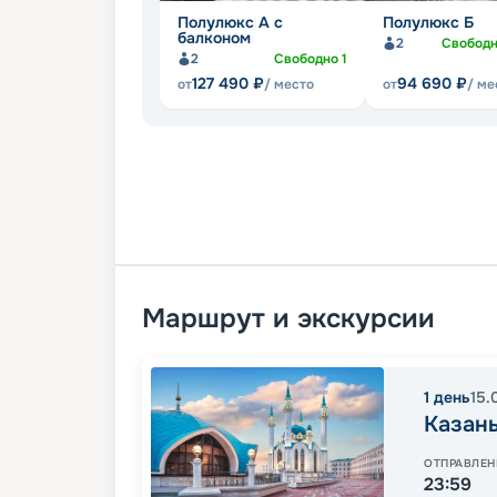
Полулюкс А с
Полулюкс Б
балконом
2
Свобод
2
Свободно
1
127 490
₽
94 690
₽
от
/ место
от
/ ме
Маршрут и экскурсии
1
день
15.
Казан
ОТПРАВЛЕН
23:59