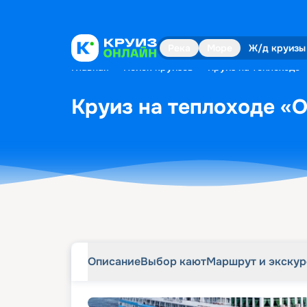
Описание
Выбор кают
Маршрут и экску
Река
Море
Ж/д круизы
Главная
•
Поиск круизов
•
Круиз на теплоходе «
Круиз на теплоходе «О
Описание
Выбор кают
Маршрут и экску