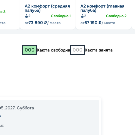
А2 комфорт (средняя
А2 комфорт (главная
палуба)
палуба)
но
3
2
Свободно
1
2
Свободно
2
73 890
₽
67 190
₽
сто
от
/ место
от
/ место
000
000
Каюта свободна
Каюта занята
Казань
Город
23:59
05.2027
,
Суббота
ь
11:00
2
ИЕ