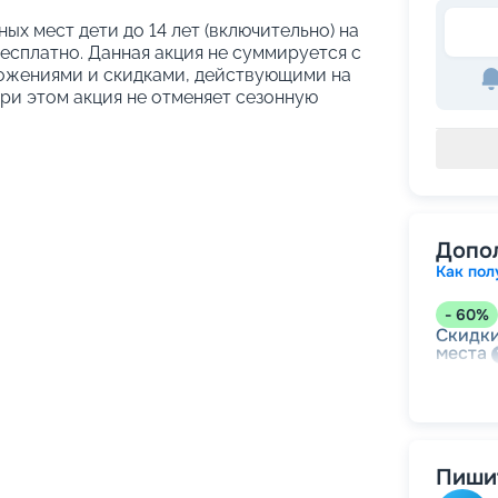
ых мест дети до 14 лет (включительно) на
сплатно. Данная акция не суммируется с
ожениями и скидками, действующими на
При этом акция не отменяет сезонную
Допо
Как пол
-
60
%
Скидки
места
-
55
%
Непол
Пишит
-
15
%