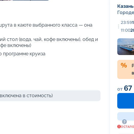
+
36
фотографий
Казань
Город
23:59
рута в каюте выбранного класса — она
11:00
2
й стол (вода, чай, кофе включены), обед и
офе включены)
о программе круиза
67
от
включена в стоимость)
ОСТАЛ