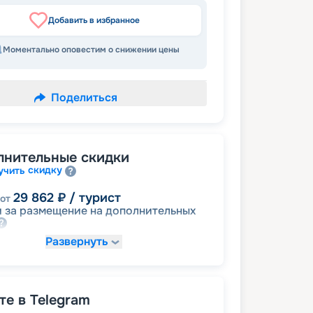
Добавить в избранное
Моментально оповестим о снижении цены
Поделиться
лнительные скидки
скидку
учить
29 862
₽
/ турист
от
 за размещение на дополнительных
Развернуть
33 595
₽
/ турист
от
размещение
ное
е в Telegram
63 458
₽
/ турист
от