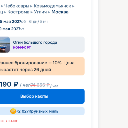
Чебоксары
Козьмодемьянск
ец
Кострома
Углич
Москва
15 мая 2027
сб
6
дн
/
5
нч
0 мая 2027
чт
Огни большого города
КОМФОРТ
Раннее бронирование —
10
%. Цена
вырастет через
26
дней
 190
₽
/ чел
74 656
₽
/ чел
Выбор каюты
+
2 027
Круизных миль
ОСЬ
7
КАЮТ