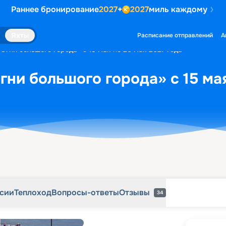
Раннее бронирование
2027
+
2027
миль каждому
рсии
Теплоход
Вопросы-ответы
Отзывы
34
Яхты
Расписание отправлений
А
Огни большого города» с 15 мая по 20 мая 2027 года
гни большого города» с 15 мая
рсии
Теплоход
Вопросы-ответы
Отзывы
34