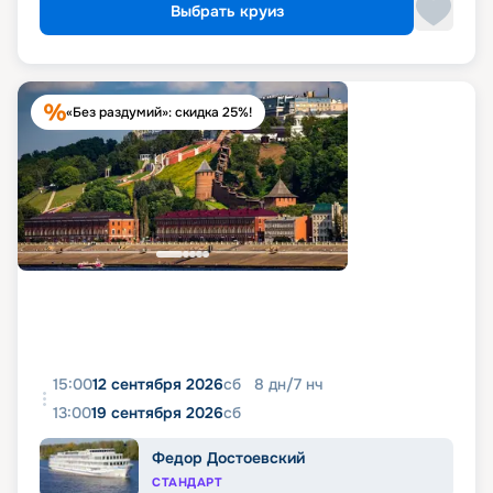
Выбрать круиз
«Без раздумий»: скидка 25%!
15:00
12 сентября 2026
сб
8
дн
/
7
нч
13:00
19 сентября 2026
сб
Федор Достоевский
СТАНДАРТ