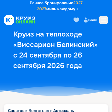
Раннее бронирование
2027
2027
миль каждому
Описание
Выбор кают
Маршрут и экск
Войти
Круиз на теплоходе
«Виссарион Белинский»
с 24 сентября по 26
сентября 2026 года
Саратов
Волгоград
Астрахань