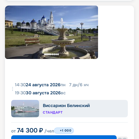
14:30
24 августа 2026
пн
7
дн
/
6
нч
19:30
30 августа 2026
вс
Виссарион Белинский
СТАНДАРТ
74 300
₽
от
/чел
+1 000