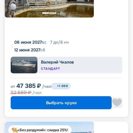
06 июня 2027
вс
7
дн
/
6
нч
12 июня 2027
сб
Валерий Чкалов
СТАНДАРТ
47 385
₽
от
/чел
+1 000
52 650
₽
/чел
Выбрать круиз
«Без раздумий»: скидка 25%!