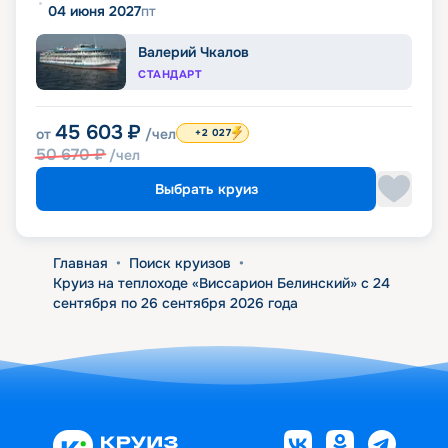
04 июня 2027
пт
Валерий Чкалов
СТАНДАРТ
45 603
₽
от
/чел
+2 027
50 670
₽
/чел
Выбрать круиз
Главная
•
Поиск круизов
•
Круиз на теплоходе «Виссарион Белинский» с 24
сентября по 26 сентября 2026 года