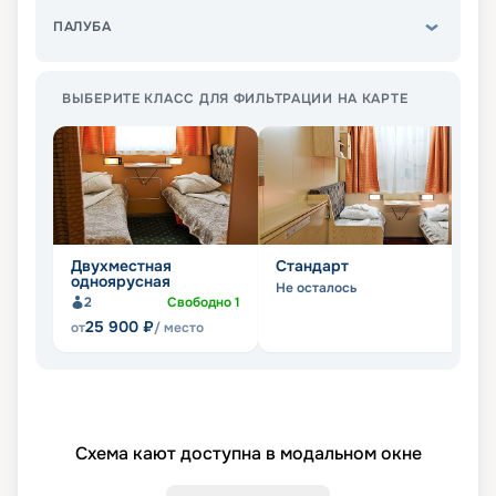
ПАЛУБА
ВЫБЕРИТЕ КЛАСС ДЛЯ ФИЛЬТРАЦИИ НА КАРТЕ
Двухместная
Стандарт
П
одноярусная
Не осталось
Не
2
Свободно
1
25 900
₽
от
/ место
Схема кают доступна в модальном окне