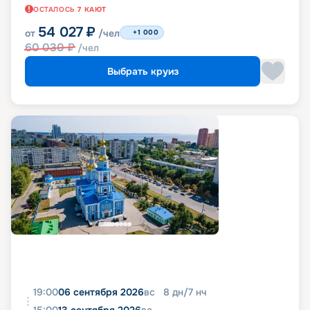
ОСТАЛОСЬ
7
КАЮТ
54 027
₽
от
/чел
+1 000
60 030
₽
/чел
Выбрать круиз
19:00
06 сентября 2026
вс
8
дн
/
7
нч