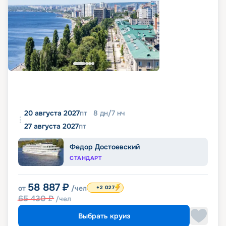
20 августа 2027
пт
8
дн
/
7
нч
27 августа 2027
пт
Федор Достоевский
СТАНДАРТ
58 887
₽
от
/чел
+2 027
65 430
₽
/чел
Выбрать круиз