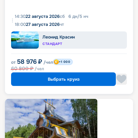
14:30
22 августа 2026
сб
6
дн
/
5
нч
18:00
27 августа 2026
чт
Леонид Красин
СТАНДАРТ
58 976
₽
от
/чел
+1 000
60 800
₽
/чел
Выбрать круиз