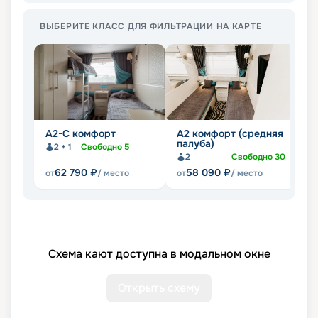
ВЫБЕРИТЕ КЛАСС ДЛЯ ФИЛЬТРАЦИИ НА КАРТЕ
А2-С комфорт
А2 комфорт (средняя
П
палуба)
2 + 1
Свободно
5
2
Свободно
30
62 790
₽
58 090
₽
от
/ место
от
/ место
от
Схема кают доступна в модальном окне
Открыть схему