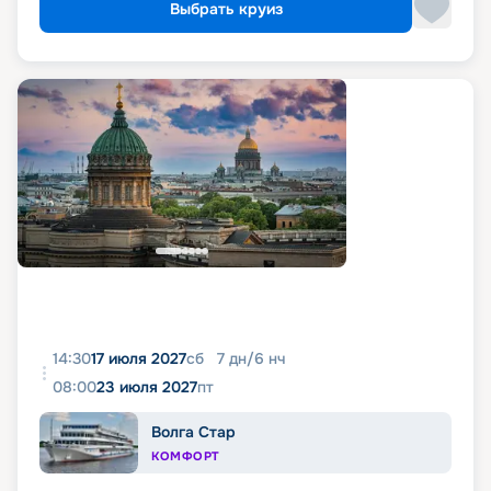
Выбрать круиз
14:30
17 июля 2027
сб
7
дн
/
6
нч
08:00
23 июля 2027
пт
Волга Стар
КОМФОРТ