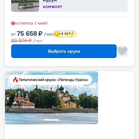
Аурум
КОМФОРТ
ОСТАЛОСЬ
7
КАЮТ
75 658
₽
от
/чел
+2 027
85 974
₽
/чел
Выбрать круиз
Тематический круиз: «Легенды Урала»