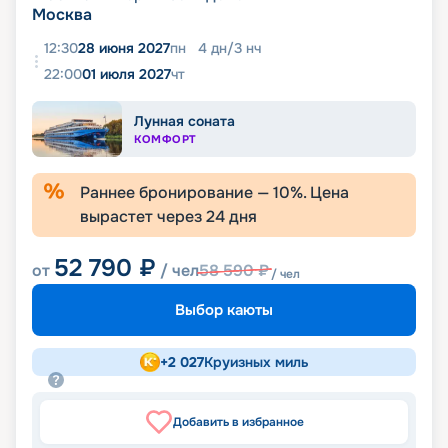
Москва
12:30
28 июня 2027
пн
4
дн
/
3
нч
22:00
01 июля 2027
чт
Лунная соната
КОМФОРТ
Раннее бронирование —
10
%. Цена
вырастет через
24
дня
52 790
₽
от
/ чел
58 590
₽
/ чел
Выбор каюты
+
2 027
Круизных миль
Добавить в избранное