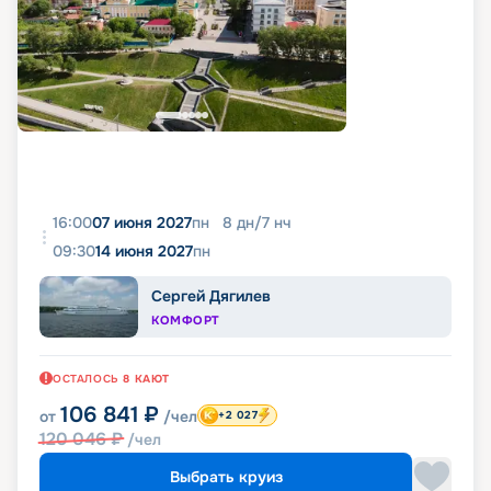
16:00
07 июня 2027
пн
8
дн
/
7
нч
09:30
14 июня 2027
пн
Сергей Дягилев
КОМФОРТ
ОСТАЛОСЬ
8
КАЮТ
106 841
₽
от
/чел
+2 027
120 046
₽
/чел
Выбрать круиз