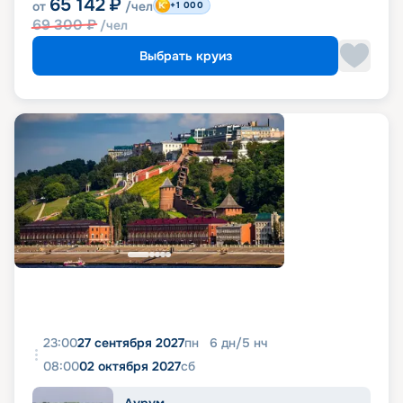
65 142
₽
от
/чел
+1 000
69 300
₽
/чел
Выбрать круиз
23:00
27 сентября 2027
пн
6
дн
/
5
нч
08:00
02 октября 2027
сб