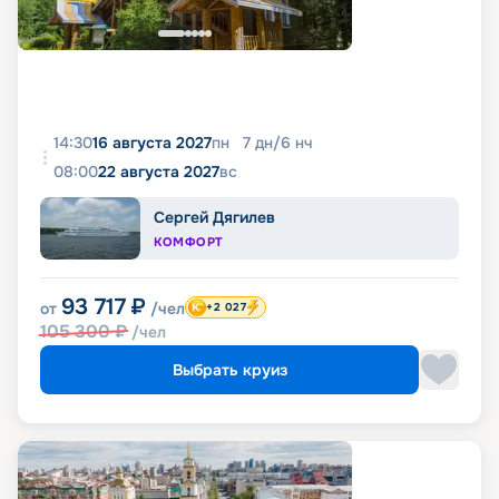
14:30
16 августа 2027
пн
7
дн
/
6
нч
08:00
22 августа 2027
вс
Сергей Дягилев
КОМФОРТ
93 717
₽
от
/чел
+2 027
105 300
₽
/чел
Выбрать круиз