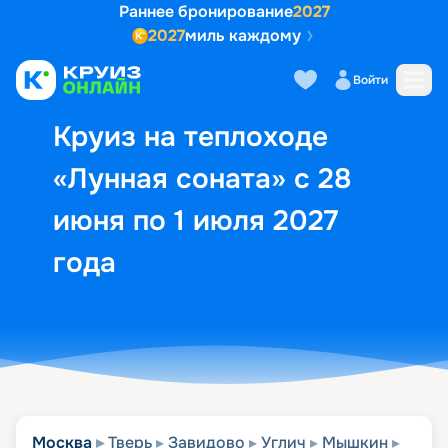
Раннее бронирование
2027
2027
миль каждому
Описание
Выбор кают
Маршрут и экск
Войти
Круиз на теплоходе
«Лунная соната» с 28
июня по 1 июля 2027
года
Москва
Тверь
Завидово
Углич
Мышкин