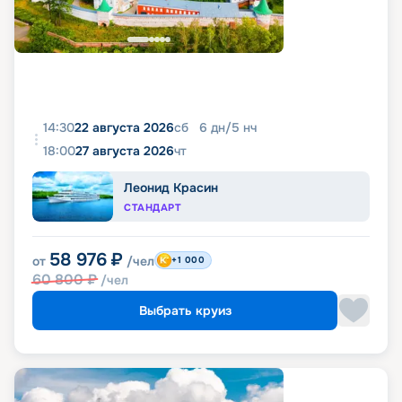
14:30
22 августа 2026
сб
6
дн
/
5
нч
18:00
27 августа 2026
чт
Леонид Красин
СТАНДАРТ
58 976
₽
от
/чел
+1 000
60 800
₽
/чел
Выбрать круиз