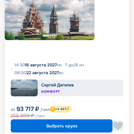
14:30
16 августа 2027
пн
7
дн
/
6
нч
08:00
22 августа 2027
вс
Сергей Дягилев
КОМФОРТ
93 717
₽
от
/чел
+2 027
105 300
₽
/чел
Выбрать круиз