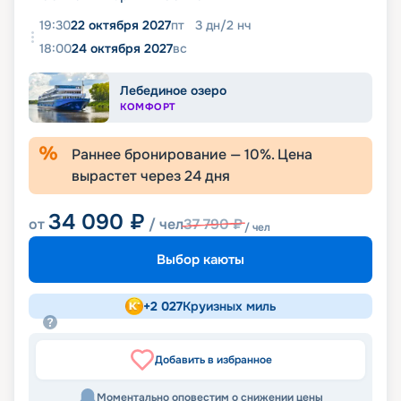
19:30
22 октября 2027
пт
3
дн
/
2
нч
18:00
24 октября 2027
вс
Лебединое озеро
КОМФОРТ
Раннее бронирование —
10
%. Цена
вырастет через
24
дня
34 090
₽
от
/ чел
37 790
₽
/ чел
Выбор каюты
+
2 027
Круизных миль
Добавить в избранное
Моментально оповестим о снижении цены