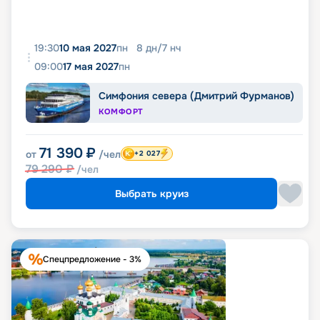
19:30
10 мая 2027
пн
8
дн
/
7
нч
09:00
17 мая 2027
пн
Симфония севера (Дмитрий Фурманов)
КОМФОРТ
71 390
₽
от
/чел
+2 027
79 290
₽
/чел
Выбрать круиз
Спецпредложение - 3%