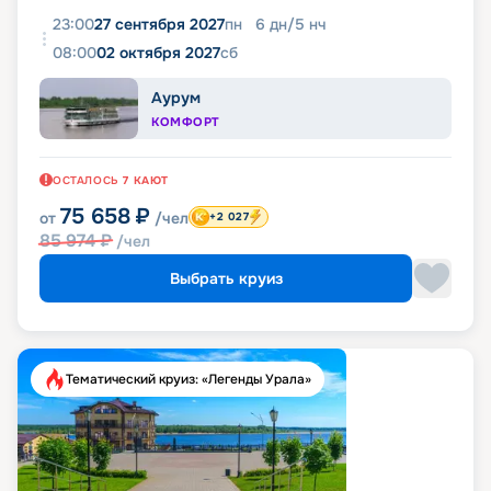
23:00
27 сентября 2027
пн
6
дн
/
5
нч
08:00
02 октября 2027
сб
Аурум
КОМФОРТ
ОСТАЛОСЬ
7
КАЮТ
75 658
₽
от
/чел
+2 027
85 974
₽
/чел
Выбрать круиз
Тематический круиз: «Легенды Урала»