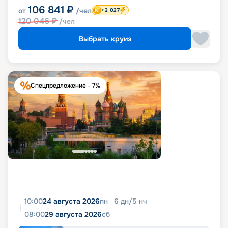
106 841
₽
от
/чел
+2 027
120 046
₽
/чел
Выбрать круиз
Спецпредложение - 7%
10:00
24 августа 2026
пн
6
дн
/
5
нч
08:00
29 августа 2026
сб