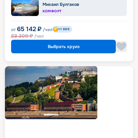
Михаил Булгаков
КОМФОРТ
65 142
₽
от
/чел
+1 000
69 300
₽
/чел
Выбрать круиз