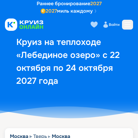
Раннее бронирование
2027
2027
миль каждому
Описание
Выбор кают
Маршрут и экск
Войти
Круиз на теплоходе
«Лебединое озеро» с 22
октября по 24 октября
2027 года
Москва
Тверь
Москва