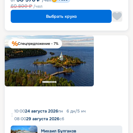
от
/чел
60 800
₽
/чел
Выбрать круиз
Спецпредложение - 7%
10:00
24 августа 2026
пн
6
дн
/
5
нч
08:00
29 августа 2026
сб
Михаил Булгаков