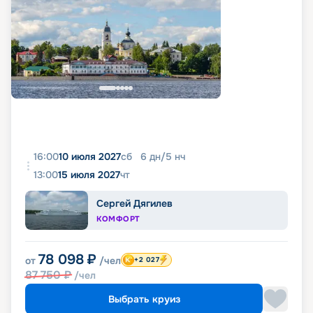
16:00
10 июля 2027
сб
6
дн
/
5
нч
13:00
15 июля 2027
чт
Сергей Дягилев
КОМФОРТ
78 098
₽
от
/чел
+2 027
87 750
₽
/чел
Выбрать круиз