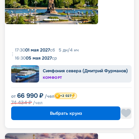
17:30
01 мая 2027
сб
5
дн
/
4
нч
16:30
05 мая 2027
ср
Симфония севера (Дмитрий Фурманов)
КОМФОРТ
66 990
₽
от
/чел
+2 027
74 434
₽
/чел
Выбрать круиз