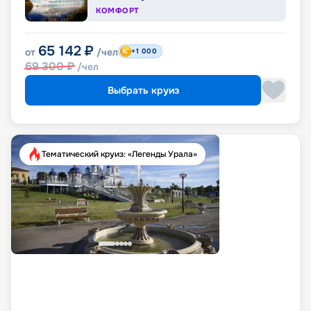
КОМФОРТ
65 142
₽
от
/чел
+1 000
69 300
₽
/чел
Выбрать круиз
Тематический круиз: «Легенды Урала»