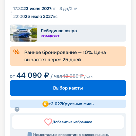
17:30
23 июля 2027
пт
3
дн
/
2
нч
22:00
25 июля 2027
вс
Лебединое озеро
КОМФОРТ
Раннее бронирование —
10
%. Цена
вырастет через
25
дней
44 090
₽
от
/ чел
48 989
₽
/ чел
Выбор каюты
+
2 027
Круизных миль
Добавить в избранное
Моментально оповестим о снижении цены