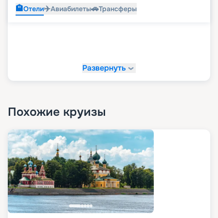
🏨
✈️
🚗
Отели
Авиабилеты
Трансферы
Развернуть
Похожие круизы