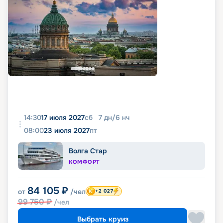
14:30
17 июля 2027
сб
7
дн
/
6
нч
08:00
23 июля 2027
пт
Волга Стар
КОМФОРТ
84 105
₽
от
/чел
+2 027
99 750
₽
/чел
Выбрать круиз