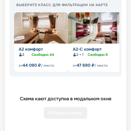
ВЫБЕРИТЕ КЛАСС ДЛЯ ФИЛЬТРАЦИИ НА КАРТЕ
А2 комфорт
А2-С комфорт
П
2
Свободно
44
2 + 1
Свободно
6
44 090
₽
47 690
₽
от
/ место
от
/ место
от
Схема кают доступна в модальном окне
Открыть схему