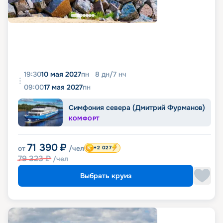
19:30
10 мая 2027
пн
8
дн
/
7
нч
09:00
17 мая 2027
пн
Симфония севера (Дмитрий Фурманов)
КОМФОРТ
71 390
₽
от
/чел
+2 027
79 323
₽
/чел
Выбрать круиз