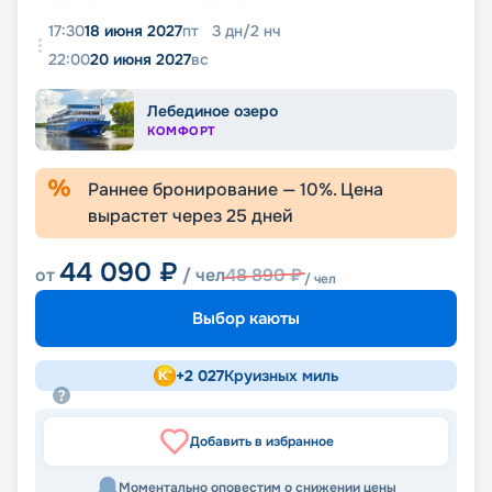
17:30
18 июня 2027
пт
3
дн
/
2
нч
22:00
20 июня 2027
вс
Лебединое озеро
КОМФОРТ
Раннее бронирование —
10
%. Цена
вырастет через
25
дней
44 090
₽
от
/ чел
48 890
₽
/ чел
Выбор каюты
+
2 027
Круизных миль
Добавить в избранное
Моментально оповестим о снижении цены