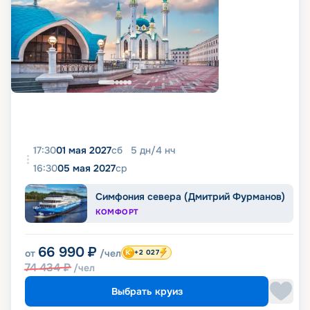
17:30
01 мая 2027
сб
5
дн
/
4
нч
16:30
05 мая 2027
ср
Симфония севера (Дмитрий Фурманов)
КОМФОРТ
66 990
₽
от
/чел
+2 027
74 434
₽
/чел
Выбрать круиз