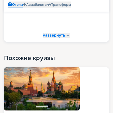
🏨
✈️
🚗
Отели
Авиабилеты
Трансферы
Развернуть
Похожие круизы