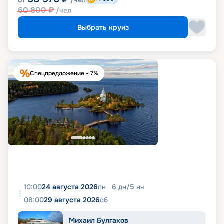
от
/чел
60 800
₽
/чел
Выбрать круиз
Спецпредложение - 7%
10:00
24 августа 2026
пн
6
дн
/
5
нч
08:00
29 августа 2026
сб
Михаил Булгаков