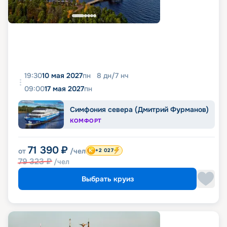
19:30
10 мая 2027
пн
8
дн
/
7
нч
09:00
17 мая 2027
пн
Симфония севера (Дмитрий Фурманов)
КОМФОРТ
71 390
₽
от
/чел
+2 027
79 323
₽
/чел
Выбрать круиз