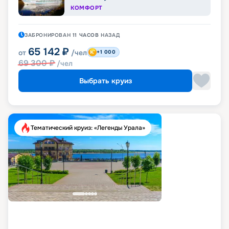
КОМФОРТ
ЗАБРОНИРОВАН
11 ЧАСОВ
НАЗАД
65 142
₽
от
/чел
+1 000
69 300
₽
/чел
Выбрать круиз
Тематический круиз: «Легенды Урала»