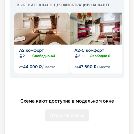
ВЫБЕРИТЕ КЛАСС ДЛЯ ФИЛЬТРАЦИИ НА КАРТЕ
А2 комфорт
А2-С комфорт
П
2
Свободно
44
2 + 1
Свободно
6
44 090
₽
47 690
₽
от
/ место
от
/ место
от
Схема кают доступна в модальном окне
Открыть схему