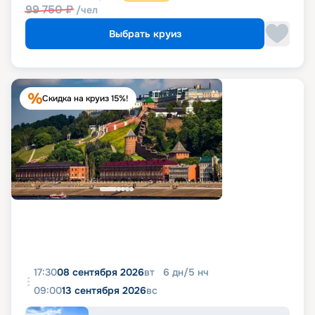
99 750
₽
/чел
Выбрать круиз
Скидка на круиз 15%!
17:30
08 сентября 2026
вт
6
дн
/
5
нч
09:00
13 сентября 2026
вс