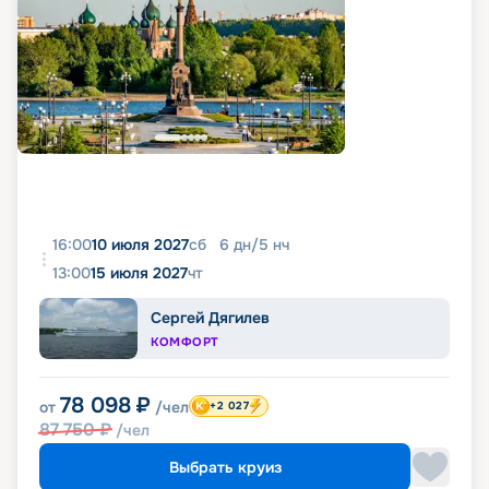
16:00
10 июля 2027
сб
6
дн
/
5
нч
13:00
15 июля 2027
чт
Сергей Дягилев
КОМФОРТ
78 098
₽
от
/чел
+2 027
87 750
₽
/чел
Выбрать круиз