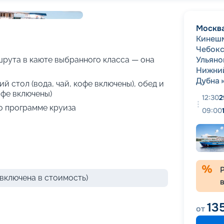
+
70
фотографий
Москв
Кинеш
Чебок
Ульяно
рута в каюте выбранного класса — она
Нижни
Дубна
й стол (вода, чай, кофе включены), обед и
офе включены)
12:30
2
о программе круиза
09:00
включена в стоимость)
13
от