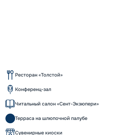
-
5
%
о
Скидк
Ресторан «Толстой»
Конференц-зал
Читальный салон «Сент-Экзюпери»
Терраса на шлюпочной палубе
Сувенирные киоски