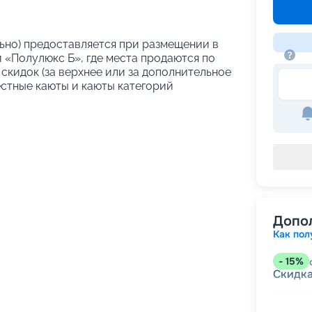
ельно) предоставляется при размещении в
 «Полулюкс Б», где места продаются по
скидок (за верхнее или за дополнительное
естные каюты и каюты категорий
Допо
Как пол
-
15
%
Скидк
-
10
%