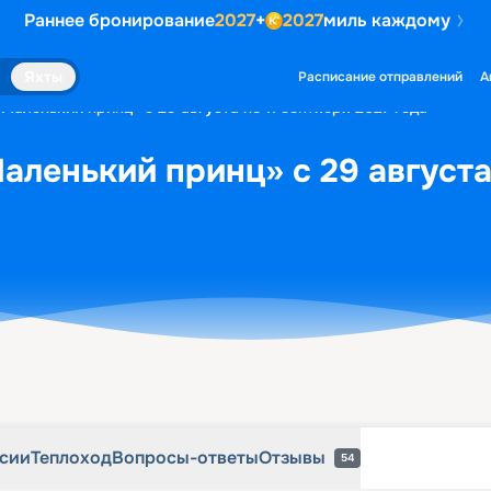
Раннее бронирование
2027
+
2027
миль каждому
рсии
Теплоход
Вопросы-ответы
Отзывы
54
Яхты
Расписание отправлений
А
Маленький принц» с 29 августа по 11 сентября 2027 года
аленький принц» с 29 августа 
рсии
Теплоход
Вопросы-ответы
Отзывы
54