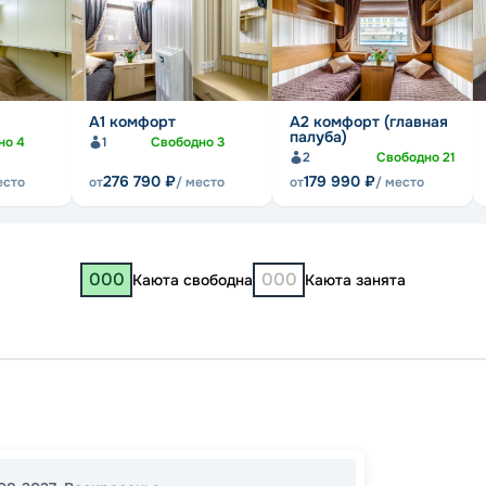
А1 комфорт
А2 комфорт (главная
палуба)
но
4
1
Свободно
3
2
Свободно
21
276 790
₽
179 990
₽
есто
от
/ место
от
/ место
000
000
Каюта свободна
Каюта занята
Москв
Кинеш
Чебок