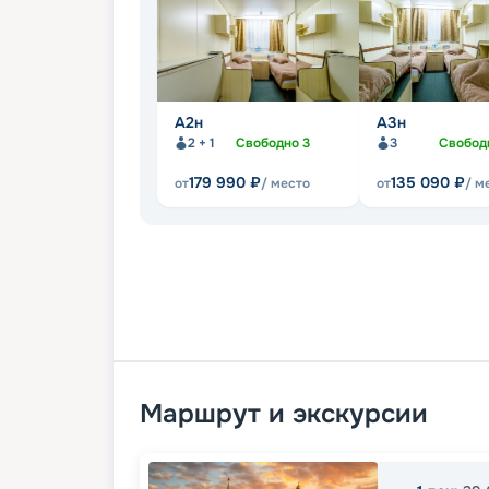
А2н
А3н
2 + 1
Свободно
3
3
Свобод
179 990
₽
135 090
₽
от
/ место
от
/ м
Маршрут и экскурсии