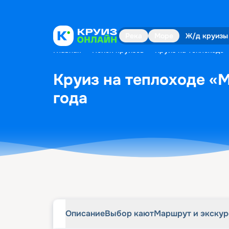
Описание
Выбор кают
Маршрут и экску
Река
Море
Ж/д круизы
Главная
•
Поиск круизов
•
Круиз на теплоходе «
Круиз на теплоходе «М
года
Описание
Выбор кают
Маршрут и экску