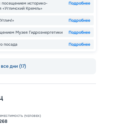
с посещением историко-
Подробнее
я «Угличский Кремль»
Углич!»
Подробнее
ещением Музея Гидроэнергетики
Подробнее
о посада
Подробнее
Допо
Как пол
все дни (17)
-
15
%
Скидк
-
10
%
ц
Скидк
Скидка
годам
Скидк
Пишит
ВМЕСТИМОСТЬ (ЧЕЛОВЕК)
268