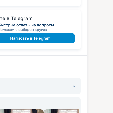
именинникам
а
 на юбилей свадьбы, кратный 5-ти
молодожёнам
а
е в Telegram
Быстрые ответы на вопросы
142 586
₽
/ турист
Поможем с выбором круиза
т
пенсионерам
а
Написать в Telegram