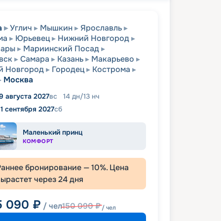
а
Углич
Мышкин
Ярославль
ма
Юрьевец
Нижний Новгород
сары
Мариинский Посад
вск
Самара
Казань
Макарьево
й Новгород
Городец
Кострома
Москва
9 августа 2027
вс
14
дн
/
13
нч
11 сентября 2027
сб
Маленький принц
КОМФОРТ
Раннее бронирование —
10
%. Цена
вырастет через
24
дня
5 090
₽
/ чел
150 090
₽
/ чел