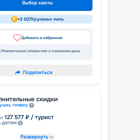
Выбор каюты
+
2 027
Круизных миль
Добавить в избранное
Моментально оповестим о снижении цены
Поделиться
лнительные скидки
скидку
учить
127 577
₽
/ турист
от
детям
а
Развернуть
135 081
₽
/ турист
от