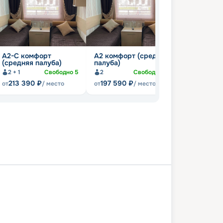
А2-С комфорт
А2 комфорт (средняя
Полулюкс 
(средняя палуба)
палуба)
2
С
2 + 1
Свободно
5
2
Свободно
14
213 390
₽
197 590
₽
256 990
от
/ место
от
/ место
от
а
Углич
Мышкин
Ярославль
ма
Юрьевец
Нижний Новгород
сары
Мариинский Посад