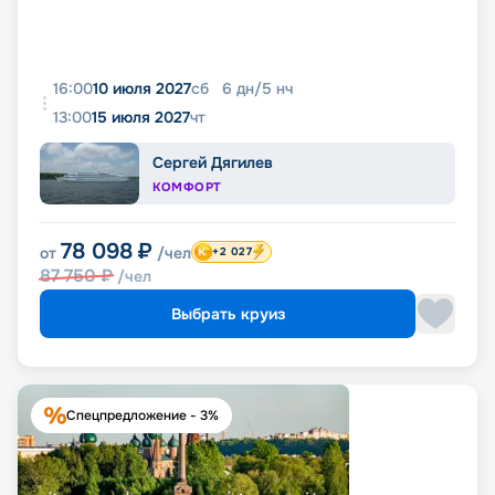
16:00
10 июля 2027
сб
6
дн
/
5
нч
13:00
15 июля 2027
чт
Сергей Дягилев
КОМФОРТ
78 098
₽
от
/чел
+2 027
87 750
₽
/чел
Выбрать круиз
Спецпредложение - 3%