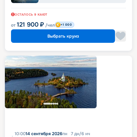
ОСТАЛОСЬ
9
КАЮТ
121 900
₽
от
/чел
+1 000
Выбрать круиз
10:00
14 сентября 2026
пн
7
дн
/
6
нч