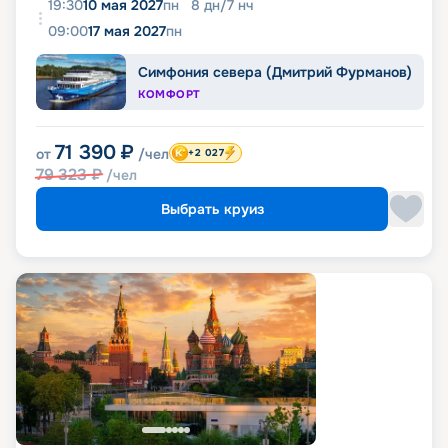
19:30
10 мая 2027
пн
8
дн
/
7
нч
09:00
17 мая 2027
пн
Симфония севера (Дмитрий Фурманов)
КОМФОРТ
71 390
₽
от
/чел
+2 027
79 323
₽
/чел
Выбрать круиз