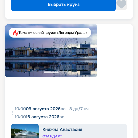
Выбрать круиз
Тематический круиз: «Легенды Урала»
10:00
09 августа 2026
вс
8
дн
/
7
нч
10:00
16 августа 2026
вс
Княжна Анастасия
СТАНДАРТ