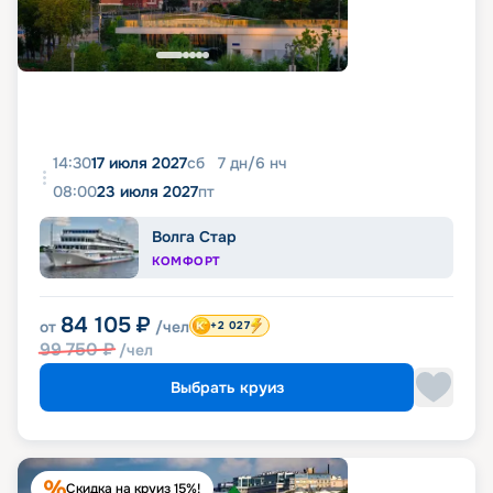
14:30
17 июля 2027
сб
7
дн
/
6
нч
08:00
23 июля 2027
пт
Волга Стар
КОМФОРТ
84 105
₽
от
/чел
+2 027
99 750
₽
/чел
Выбрать круиз
Скидка на круиз 15%!