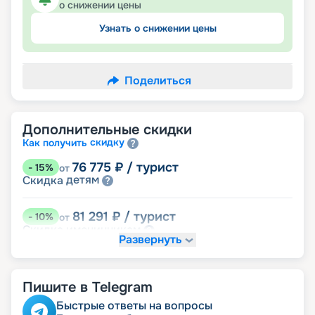
о снижении цены
Узнать о снижении цены
Поделиться
Дополнительные скидки
скидку
Как получить
76 775
₽
/ турист
-
15
%
от
детям
Скидка
81 291
₽
/ турист
-
10
%
от
именинникам
Скидка
Развернуть
Скидка на юбилей свадьбы, кратный 5-ти
годам
молодожёнам
Скидка
Пишите в Telegram
85 807
₽
/ турист
-
5
%
от
Быстрые ответы на вопросы
пенсионерам