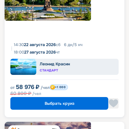
14:30
22 августа 2026
сб
6
дн
/
5
нч
18:00
27 августа 2026
чт
Леонид Красин
СТАНДАРТ
58 976
₽
от
/чел
+1 000
60 800
₽
/чел
Выбрать круиз