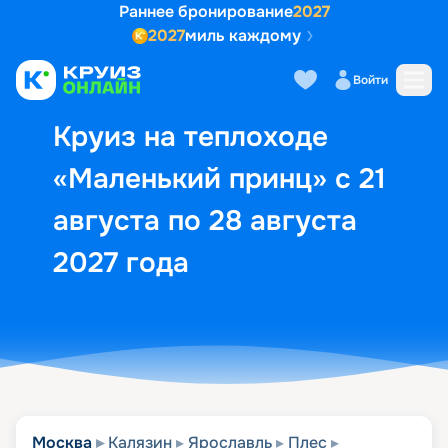
Раннее бронирование
2027
2027
миль каждому
Описание
Выбор кают
Маршрут и экск
Войти
Круиз на теплоходе
«Маленький принц» с 21
августа по 28 августа
2027 года
Москва
Калязин
Ярославль
Плес