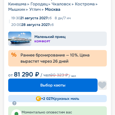
Кинешма
Городец
Чкаловск
Кострома
Мышкин
Углич
Москва
19:30
21 августа 2027
сб
8
дн
/
7
нч
20:00
28 августа 2027
сб
Маленький принц
КОМФОРТ
Раннее бронирование —
10
%. Цена
вырастет через
26
дней
81 290
₽
от
/ чел
90 323
₽
/ чел
Выбор каюты
+
2 027
Круизных миль
Моментально оповестим вас