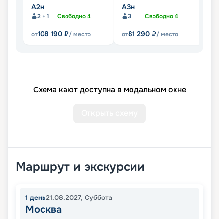
А2н
А3н
А
2 + 1
Свободно
4
3
Свободно
4
108 190
₽
81 290
₽
от
/ место
от
/ место
от
Схема кают доступна в модальном окне
Открыть схему
Маршрут и экскурсии
1
день
21.08.2027
,
Суббота
Москва