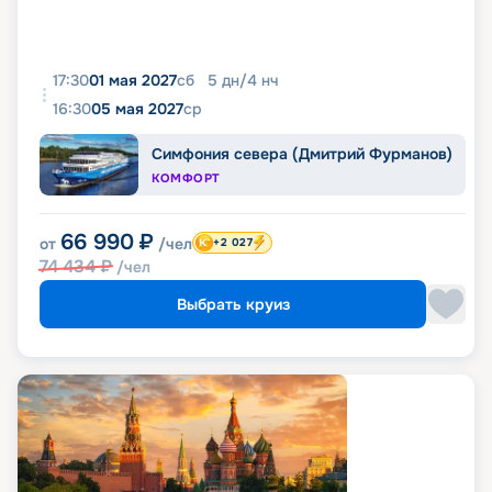
17:30
01 мая 2027
сб
5
дн
/
4
нч
16:30
05 мая 2027
ср
Симфония севера (Дмитрий Фурманов)
КОМФОРТ
66 990
₽
от
/чел
+2 027
74 434
₽
/чел
Выбрать круиз