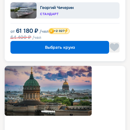
Георгий Чичерин
СТАНДАРТ
61 180
₽
от
/чел
+2 027
64 400
₽
/чел
Выбрать круиз