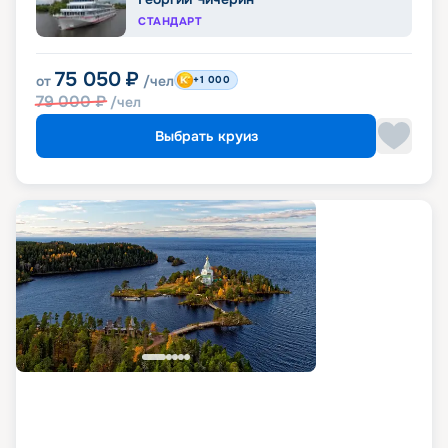
СТАНДАРТ
75 050
₽
от
/чел
+1 000
79 000
₽
/чел
Выбрать круиз