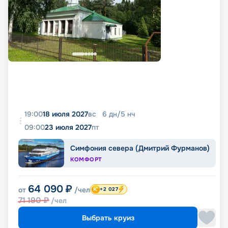
19:00
18 июля 2027
вс
6
дн
/
5
нч
09:00
23 июля 2027
пт
Симфония севера (Дмитрий Фурманов)
КОМФОРТ
64 090
₽
от
/чел
+2 027
71 190
₽
/чел
Выбрать круиз