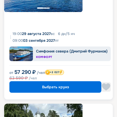
19:00
29 августа 2027
вс
6
дн
/
5
нч
09:00
03 сентября 2027
пт
Симфония севера (Дмитрий Фурманов)
КОМФОРТ
57 290
₽
от
/чел
+2 027
63 590
₽
/чел
Выбрать круиз