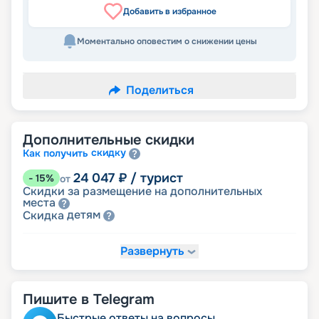
Добавить в избранное
Моментально оповестим о снижении цены
Поделиться
Дополнительные скидки
скидку
Как получить
24 047
₽
/ турист
-
15
%
от
Скидки за размещение на дополнительных
места
детям
Скидка
Развернуть
25 461
₽
/ турист
-
10
%
от
именинникам
Скидка
Скидка на юбилей свадьбы, кратный 5-ти
годам
Пишите в Telegram
молодожёнам
Скидка
Быстрые ответы на вопросы