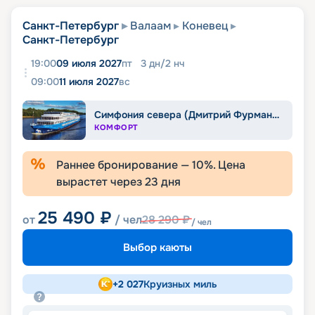
Санкт-Петербург
Валаам
Коневец
Санкт-Петербург
19:00
09 июля 2027
пт
3
дн
/
2
нч
09:00
11 июля 2027
вс
Симфония севера (Дмитрий Фурманов)
КОМФОРТ
Раннее бронирование —
10
%. Цена
вырастет через
23
дня
25 490
₽
от
/ чел
28 290
₽
/ чел
Выбор каюты
+
2 027
Круизных миль