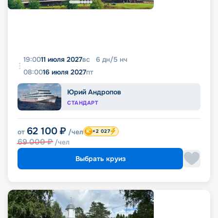
19:00
11 июля 2027
вс
6
дн
/
5
нч
08:00
16 июля 2027
пт
Юрий Андропов
СТАНДАРТ
62 100
₽
от
/чел
+2 027
69 000
₽
/чел
Выбрать круиз