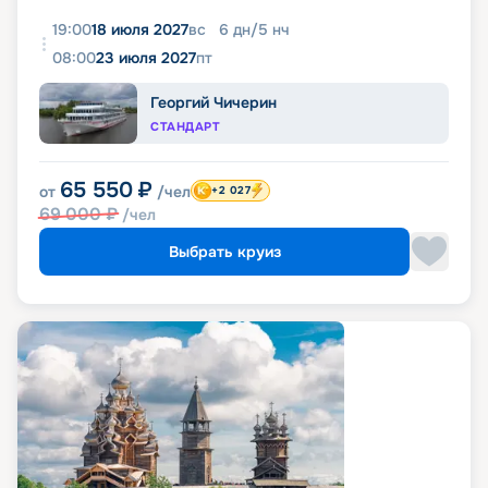
19:00
18 июля 2027
вс
6
дн
/
5
нч
08:00
23 июля 2027
пт
Георгий Чичерин
СТАНДАРТ
65 550
₽
от
/чел
+2 027
69 000
₽
/чел
Выбрать круиз