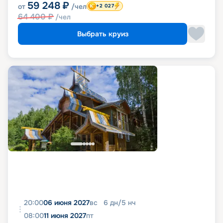
59 248
₽
от
/чел
+2 027
64 400
₽
/чел
Выбрать круиз
20:00
06 июня 2027
вс
6
дн
/
5
нч
08:00
11 июня 2027
пт