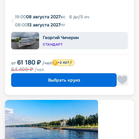
19:00
08 августа 2027
вс
6
дн
/
5
нч
08:00
13 августа 2027
пт
Георгий Чичерин
СТАНДАРТ
61 180
₽
от
/чел
+2 027
64 400
₽
/чел
Выбрать круиз