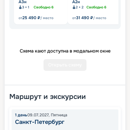
А3н
А2н
А2
3 + 1
Свободно
6
2 + 2
Свободно
6
25 490
₽
31 490
₽
от
/ место
от
/ место
от
Схема кают доступна в модальном окне
Открыть схему
Маршрут и экскурсии
1
день
09.07.2027
,
Пятница
Санкт-Петербург