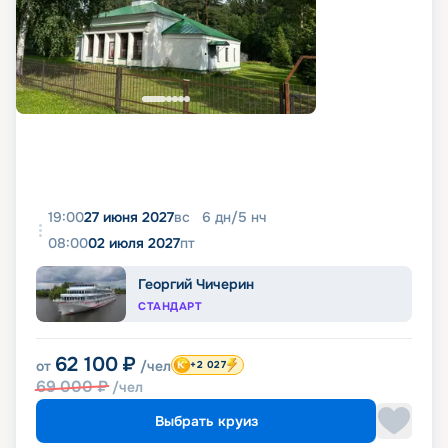
19:00
27 июня 2027
вс
6
дн
/
5
нч
08:00
02 июля 2027
пт
Георгий Чичерин
СТАНДАРТ
62 100
₽
от
/чел
+2 027
69 000
₽
/чел
Выбрать круиз