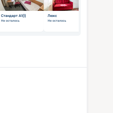
Стандарт А1(I)
Люкс
Комфорт (
Не осталось
Не осталось
Не осталось
Елабуга
Бирск
Уфа
Дюртюли
оль
Казань
Чебоксары
одемьянск
Чкаловск
Ярославль
н
Москва
4 мая 2027
вт
12
дн
/
11
нч