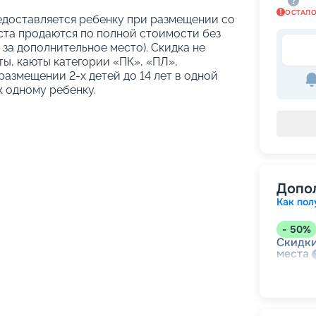
ОСТАЛ
предоставляется ребенку при размещении со
еста продаются по полной стоимости без
 за дополнительное место). Скидка не
ы, каюты категории «ПК», «ПЛ»,
азмещении 2-х детей до 14 лет в одной
к одному ребенку.
Допо
Как пол
-
50
%
Скидки
места
-
15
%
Скидк