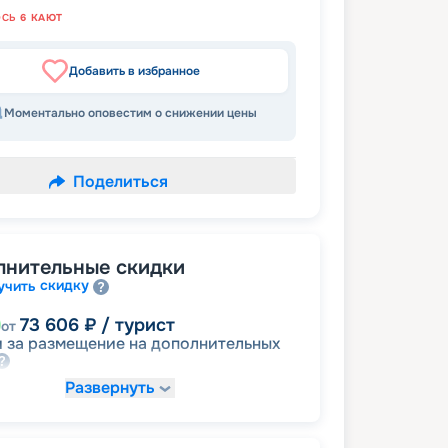
ОСЬ
6
КАЮТ
Добавить в избранное
Моментально оповестим о снижении цены
Поделиться
лнительные скидки
скидку
учить
73 606
₽
/ турист
от
 за размещение на дополнительных
Развернуть
125 130
₽
/ турист
от
детям
а