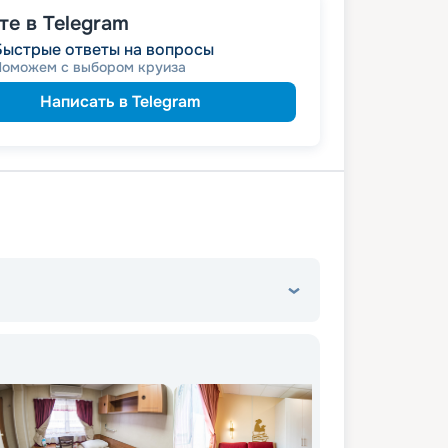
е в Telegram
132 491
₽
/ турист
от
Быстрые ответы на вопросы
именинникам
а
Поможем с выбором круиза
молодожёнам
а
 на юбилей свадьбы, кратный 5-ти
Написать в Telegram