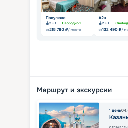
Полулюкс
А2н
2 + 1
Свободно
1
2 + 1
Свобо
215 790
₽
132 490
₽
от
/ место
от
/ м
Маршрут и экскурсии
1
день
04.
Казан
ОТПРАВЛЕН