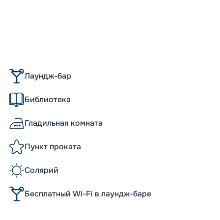
Лаундж-бар
Библиотека
Гладильная комната
Пункт проката
Солярий
Бесплатный Wi-Fi в лаундж-баре