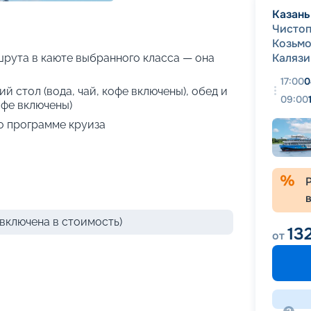
+
47
фотографий
Казань
Чистоп
Козьм
Калязи
рута в каюте выбранного класса — она
17:00
0
й стол (вода, чай, кофе включены), обед и
09:00
офе включены)
о программе круиза
включена в стоимость)
13
от