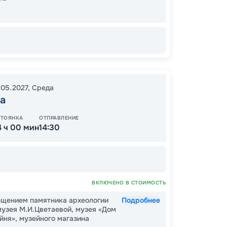
09:00
.05.2027
,
Среда
13
а
от
СТОЯНКА
ОТПРАВЛЕНИЕ
4 ч 00 мин
14:30
ОСТАЛ
ВКЛЮЧЕНО В СТОИМОСТЬ
ещением памятника археологии
Подробнее
узея М.И.Цветаевой, музея «Дом
йня», музейного магазина