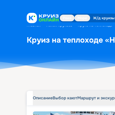
Описание
Выбор кают
Маршрут и экску
Река
Море
Ж/д круизы
Главная
•
Поиск круизов
•
Круиз на теплоходе «
Круиз на теплоходе «Н.
Описание
Выбор кают
Маршрут и экску