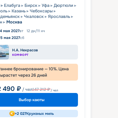
Елабуга
Бирск
Уфа
Дюртюли
оль
Казань
Чебоксары
одемьянск
Чкаловск
Ярославль
н
Москва
4 мая 2027
вт
12
дн
/
11
нч
15 мая 2027
сб
Н.А. Некрасов
КОМФОРТ
Раннее бронирование —
10
%. Цена
вырастет через
26
дней
2 490
₽
/ чел
147 212
₽
/ чел
Выбор каюты
+
2 027
Круизных миль