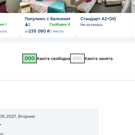
Полулюкс с балконом
Стандарт А2+(III)
дно
1
2
Свободно
4
Не осталось
235 090
₽
есто
от
/ место
000
000
Каюта свободна
Каюта занята
Казань
Чистоп
Козьм
05.2027
,
Вторник
Калязи
ь
17:00
0
ИЕ