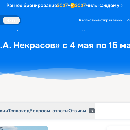
Раннее бронирование
2027
+
2027
миль каждому
рсии
Теплоход
Вопросы-ответы
Отзывы
15
Яхты
Расписание отправлений
А
Н.А. Некрасов» с 4 мая по 15 мая 2027 года
А. Некрасов» с 4 мая по 15 м
рсии
Теплоход
Вопросы-ответы
Отзывы
15