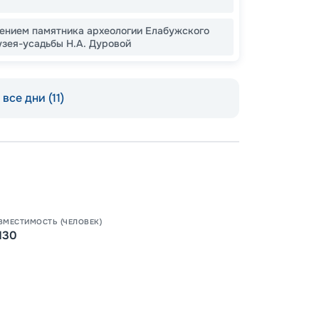
щением памятника археологии Елабужского
зея-усадьбы Н.А. Дуровой
Допо
все дни (11)
Как пол
-
50
%
Скидки
места
-
15
%
Скидк
ВМЕСТИМОСТЬ (ЧЕЛОВЕК)
Пишит
130
-
10
%
Скидк
Скидк
Скидка
годам