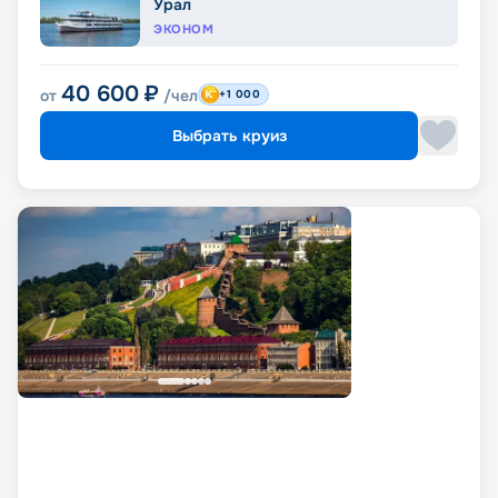
Урал
ЭКОНОМ
40 600
₽
от
/чел
+1 000
Выбрать круиз