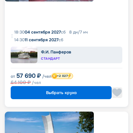
18:30
04 сентября 2027
сб
8
дн
/
7
нч
14:30
11 сентября 2027
сб
Ф.И. Панферов
СТАНДАРТ
57 690
₽
от
/чел
+2 027
64 100
₽
/чел
Выбрать круиз