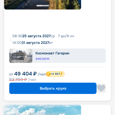
08:30
25 августа 2027
ср
7
дн
/
6
нч
14:00
31 августа 2027
вт
Космонавт Гагарин
ЭКОНОМ
49 404
₽
от
/чел
+2 027
53 700
₽
/чел
Выбрать круиз