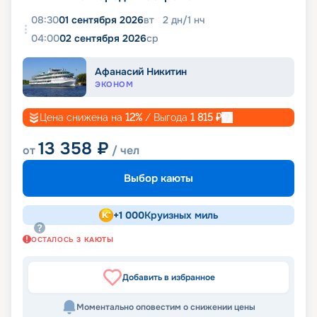
08:30
01 сентября 2026
вт
2
дн
/
1
нч
04:00
02 сентября 2026
ср
Афанасий Никитин
ЭКОНОМ
Цена снижена на
12
%
/ Выгода
1 815
₽
13 358
₽
от
/ чел
Выбор каюты
+
1 000
Круизных миль
ОСТАЛОСЬ
3
КАЮТЫ
Добавить в избранное
Моментально оповестим о снижении цены