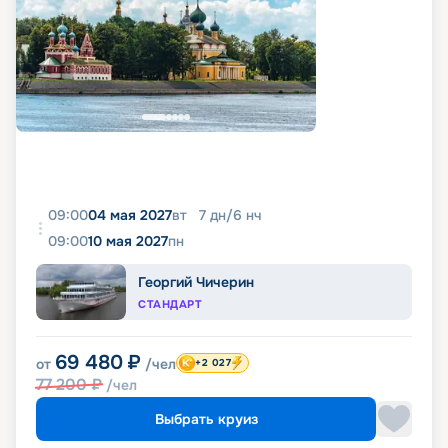
09:00
04 мая 2027
вт
7
дн
/
6
нч
09:00
10 мая 2027
пн
Георгий Чичерин
СТАНДАРТ
69 480
₽
от
/чел
+2 027
77 200
₽
/чел
Выбрать круиз