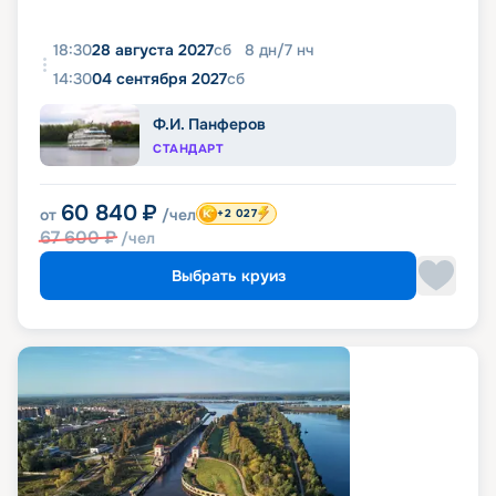
18:30
28 августа 2027
сб
8
дн
/
7
нч
14:30
04 сентября 2027
сб
Ф.И. Панферов
СТАНДАРТ
60 840
₽
от
/чел
+2 027
67 600
₽
/чел
Выбрать круиз