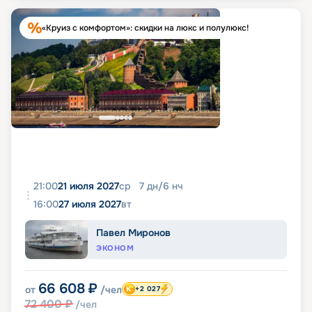
«Круиз с комфортом»: скидки на люкс и полулюкс!
21:00
21 июля 2027
ср
7
дн
/
6
нч
16:00
27 июля 2027
вт
Павел Миронов
ЭКОНОМ
66 608
₽
от
/чел
+2 027
72 400
₽
/чел