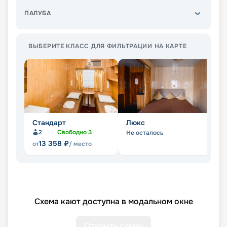
ПАЛУБА
ВЫБЕРИТЕ КЛАСС ДЛЯ ФИЛЬТРАЦИИ НА КАРТЕ
Стандарт
Люкс
П
2
Свободно
3
Не осталось
Не
13 358
₽
от
/ место
Схема кают доступна в модальном окне
Открыть схему