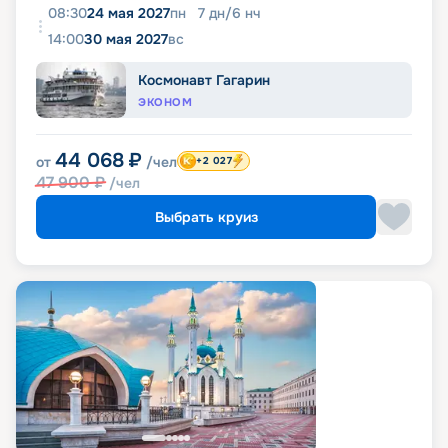
08:30
24 мая 2027
пн
7
дн
/
6
нч
14:00
30 мая 2027
вс
Космонавт Гагарин
ЭКОНОМ
44 068
₽
от
/чел
+2 027
47 900
₽
/чел
Выбрать круиз