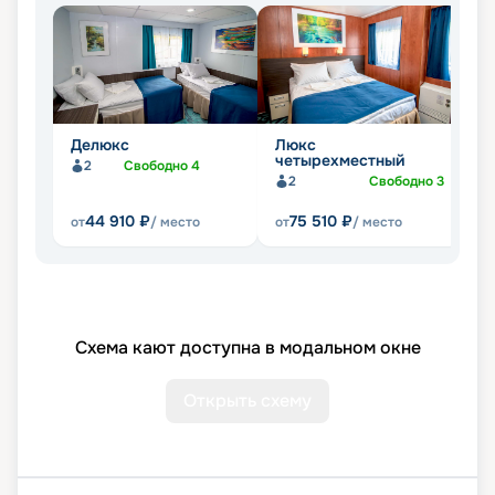
Делюкс
Люкс
Д
четырехместный
2
Свободно
4
2
Свободно
3
44 910
₽
75 510
₽
от
/ место
от
/ место
от
Схема кают доступна в модальном окне
Открыть схему