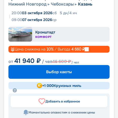
Нижний Новгород
Чебоксары
Казань
20:00
03 октября 2026
сб
5
дн
/
4
нч
09:00
07 октября 2026
ср
Кронштадт
КОМФОРТ
Цена снижена на
10
%
/ Выгода
4 660
₽
41 940
₽
от
/ чел
46 600
₽
/ чел
Выбор каюты
+
1 000
Круизных миль
Добавить в избранное
Моментально оповестим о снижении цены