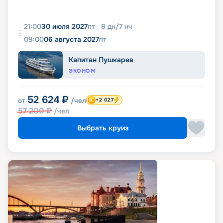
21:00
30 июля 2027
пт
8
дн
/
7
нч
09:00
06 августа 2027
пт
Капитан Пушкарев
ЭКОНОМ
52 624
₽
от
/чел
+2 027
57 200
₽
/чел
Выбрать круиз