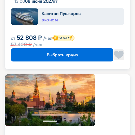
13:00
08 июня 2027
вт
Капитан Пушкарев
ЭКОНОМ
52 808
₽
от
/чел
+2 027
57 400
₽
/чел
Выбрать круиз