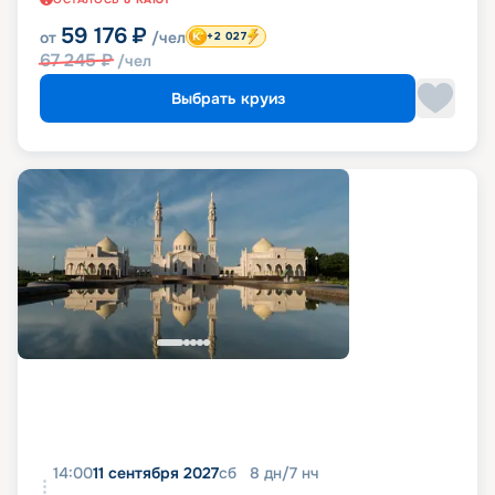
59 176
₽
от
/чел
+2 027
67 245
₽
/чел
Выбрать круиз
14:00
11 сентября 2027
сб
8
дн
/
7
нч