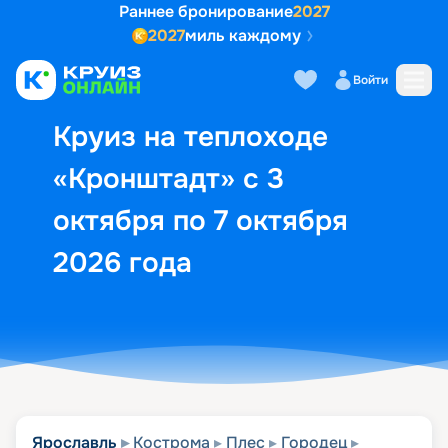
Раннее бронирование
2027
2027
миль каждому
Описание
Выбор кают
Маршрут и экск
Войти
Круиз на теплоходе
«Кронштадт» с 3
октября по 7 октября
2026 года
Ярославль
Кострома
Плес
Городец