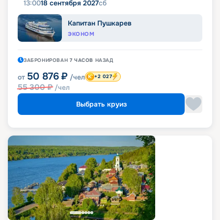
13:00
18 сентября 2027
сб
Капитан Пушкарев
ЭКОНОМ
ЗАБРОНИРОВАН
7 ЧАСОВ
НАЗАД
50 876
₽
от
/чел
+2 027
55 300
₽
/чел
Выбрать круиз