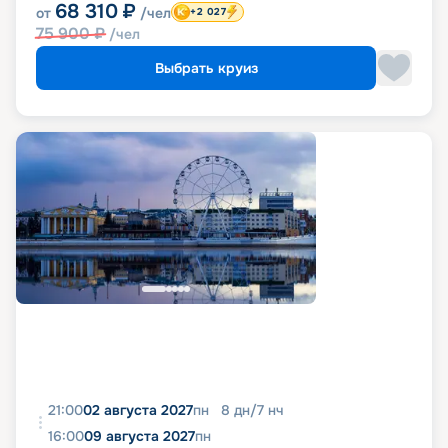
68 310
₽
от
/чел
+2 027
75 900
₽
/чел
Выбрать круиз
21:00
02 августа 2027
пн
8
дн
/
7
нч
16:00
09 августа 2027
пн