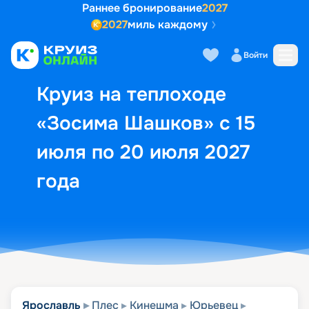
Раннее бронирование
2027
2027
миль каждому
Описание
Выбор кают
Маршрут и экск
Войти
Круиз на теплоходе
«Зосима Шашков» с 15
июля по 20 июля 2027
года
Ярославль
Плес
Кинешма
Юрьевец