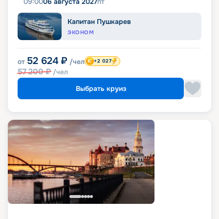
09:00
06 августа 2027
пт
Капитан Пушкарев
ЭКОНОМ
52 624
₽
от
/чел
+2 027
57 200
₽
/чел
Выбрать круиз