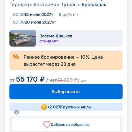
Городец
Кострома
Тутаев
Ярославль
00:00
15 июля 2027
чт
6
дн
/
5
нч
00:00
20 июля 2027
вт
Зосима Шашков
СТАНДАРТ
Раннее бронирование —
10
%. Цена
вырастет через
23
дня
55 170
₽
от
/ чел
61 300
₽
/ чел
Выбор каюты
+
2 027
Круизных миль
Добавить в избранное