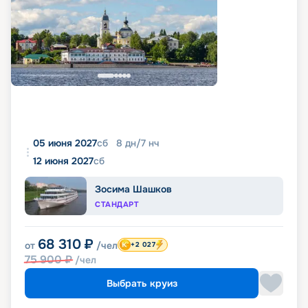
05 июня 2027
сб
8
дн
/
7
нч
12 июня 2027
сб
Зосима Шашков
СТАНДАРТ
68 310
₽
от
/чел
+2 027
75 900
₽
/чел
Выбрать круиз