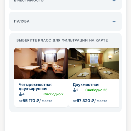
ВМЕСТИМОСТЬ
ПАЛУБА
ВЫБЕРИТЕ КЛАСС ДЛЯ ФИЛЬТРАЦИИ НА КАРТЕ
Четырехместная
Двухместная
О
двухъярусная
2
Свободно
23
4
Свободно
2
55 170
₽
67 320
₽
от
/ место
от
/ место
от