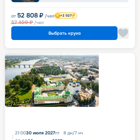
52 808
₽
от
/чел
+2 027
57 400
₽
/чел
Выбрать круиз
21:00
30 июля 2027
пт
8
дн
/
7
нч