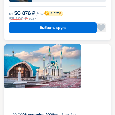
50 876
₽
от
/чел
+2 027
55 300
₽
/чел
Выбрать круиз
20:00
06 сентября 2026
вс
8
дн
/
7
нч