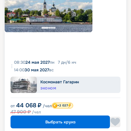
08:30
24 мая 2027
пн
7
дн
/
6
нч
14:00
30 мая 2027
вс
Космонавт Гагарин
ЭКОНОМ
44 068
₽
от
/чел
+2 027
47 900
₽
/чел
Выбрать круиз