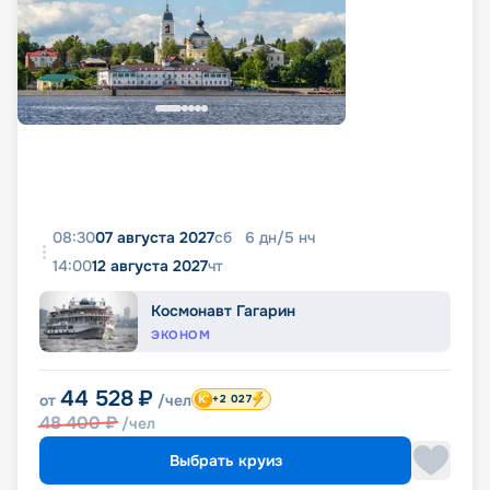
08:30
07 августа 2027
сб
6
дн
/
5
нч
14:00
12 августа 2027
чт
Космонавт Гагарин
ЭКОНОМ
44 528
₽
от
/чел
+2 027
48 400
₽
/чел
Выбрать круиз