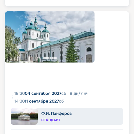
18:30
04 сентября 2027
сб
8
дн
/
7
нч
14:30
11 сентября 2027
сб
Ф.И. Панферов
СТАНДАРТ