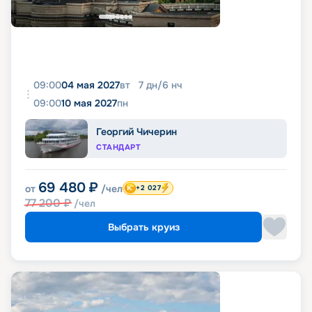
09:00
04 мая 2027
вт
7
дн
/
6
нч
09:00
10 мая 2027
пн
Георгий Чичерин
СТАНДАРТ
69 480
₽
от
/чел
+2 027
77 200
₽
/чел
Выбрать круиз