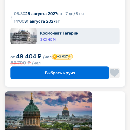
08:30
25 августа 2027
ср
7
дн
/
6
нч
14:00
31 августа 2027
вт
Космонавт Гагарин
ЭКОНОМ
49 404
₽
от
/чел
+2 027
53 700
₽
/чел
Выбрать круиз