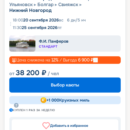
Ульяновск
Болгар
Свияжск
Нижний Новгород
18:00
20 сентября 2026
вс
6
дн
/
5
нч
11:30
25 сентября 2026
пт
Ф.И. Панферов
СТАНДАРТ
Цена снижена на
12
%
/ Выгода
6 900
₽
38 200
₽
от
/ чел
Выбор каюты
+
1 000
Круизных миль
КУПЛЕН
1
РАЗ
ЗА НЕДЕЛЮ
Добавить в избранное