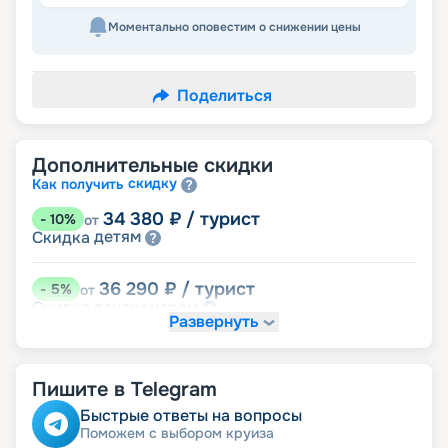
Моментально оповестим о снижении цены
Поделиться
Дополнительные скидки
скидку
Как получить
34 380
₽
/ турист
-
10
%
от
детям
Скидка
36 290
₽
/ турист
-
5
%
от
пенсионерам
Скидка
Развернуть
38 200
₽
/ турист
-
0
%
от
размещение
Неполное
Пишите в Telegram
Быстрые ответы на вопросы
Поможем с выбором круиза