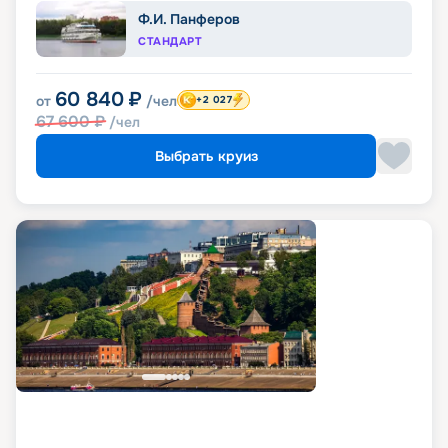
Ф.И. Панферов
СТАНДАРТ
60 840
₽
от
/чел
+2 027
67 600
₽
/чел
Выбрать круиз