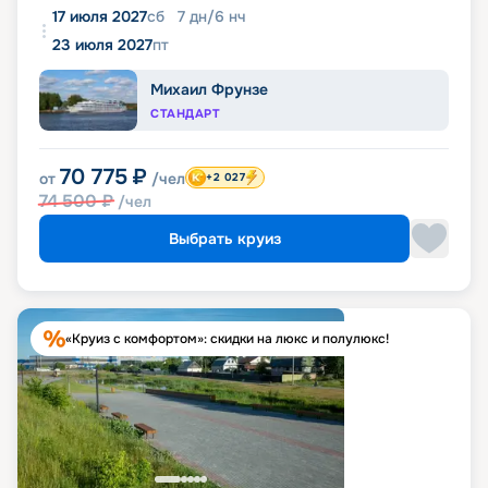
17 июля 2027
сб
7
дн
/
6
нч
23 июля 2027
пт
Михаил Фрунзе
СТАНДАРТ
70 775
₽
от
/чел
+2 027
74 500
₽
/чел
Выбрать круиз
«Круиз с комфортом»: скидки на люкс и полулюкс!