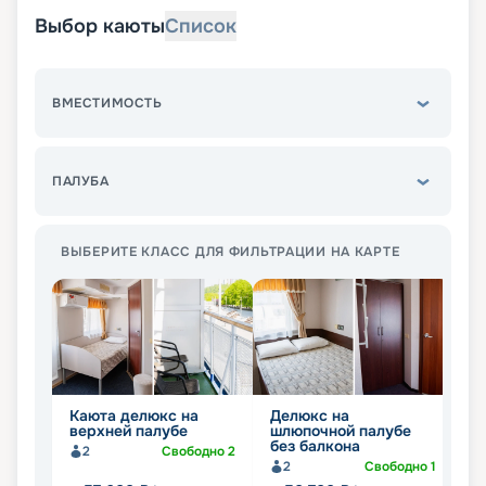
Выбор каюты
Список
ВМЕСТИМОСТЬ
ПАЛУБА
ВЫБЕРИТЕ КЛАСС ДЛЯ ФИЛЬТРАЦИИ НА КАРТЕ
Каюта делюкс на
Делюкс на
К
верхней палубе
шлюпочной палубе
б
без балкона
ш
2
Свободно
2
2
Свободно
1