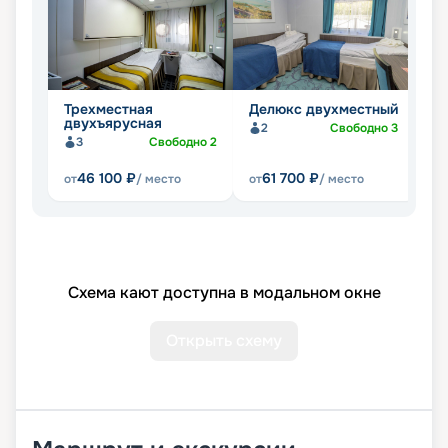
Трехместная
Делюкс двухместный
Д
двухъярусная
2
Свободно
3
3
Свободно
2
46 100
₽
61 700
₽
от
/ место
от
/ место
от
Схема кают доступна в модальном окне
Открыть схему