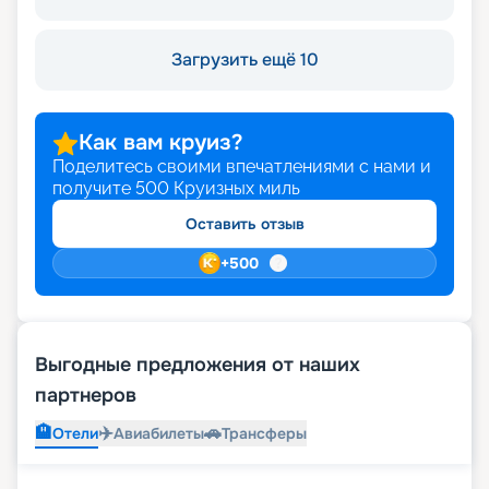
Загрузить ещё 10
Как вам круиз?
Поделитесь своими впечатлениями с нами и
получите
500
Круизных миль
Оставить отзыв
+
500
Выгодные предложения от наших
партнеров
🏨
✈️
🚗
Отели
Авиабилеты
Трансферы