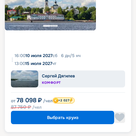
16:00
10 июля 2027
сб
6
дн
/
5
нч
13:00
15 июля 2027
чт
Сергей Дягилев
КОМФОРТ
78 098
₽
от
/чел
+2 027
87 750
₽
/чел
Выбрать круиз