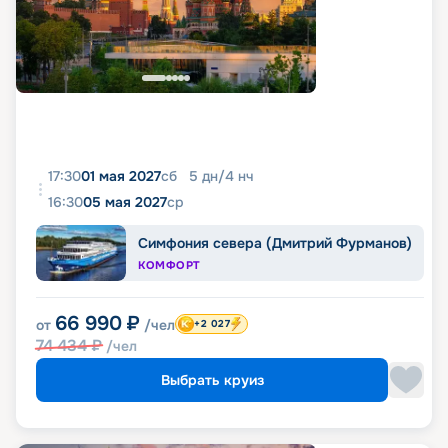
17:30
01 мая 2027
сб
5
дн
/
4
нч
16:30
05 мая 2027
ср
Симфония севера (Дмитрий Фурманов)
КОМФОРТ
66 990
₽
от
/чел
+2 027
74 434
₽
/чел
Выбрать круиз