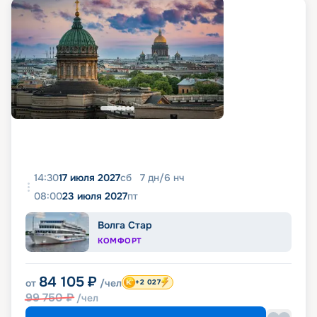
14:30
17 июля 2027
сб
7
дн
/
6
нч
08:00
23 июля 2027
пт
Волга Стар
КОМФОРТ
84 105
₽
от
/чел
+2 027
99 750
₽
/чел