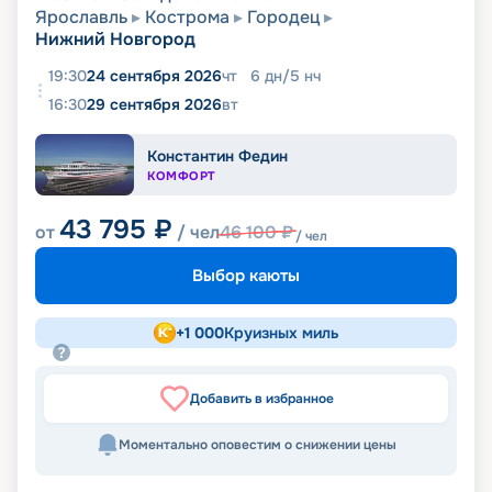
Ярославль
Кострома
Городец
Нижний Новгород
19:30
24 сентября 2026
чт
6
дн
/
5
нч
16:30
29 сентября 2026
вт
Константин Федин
КОМФОРТ
43 795
₽
от
/ чел
46 100
₽
/ чел
Выбор каюты
+
1 000
Круизных миль
Добавить в избранное
Моментально оповестим о снижении цены