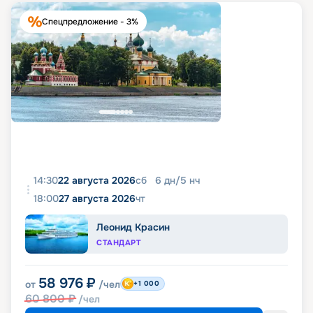
Спецпредложение - 3%
14:30
22 августа 2026
сб
6
дн
/
5
нч
18:00
27 августа 2026
чт
Леонид Красин
СТАНДАРТ
58 976
₽
от
/чел
+1 000
60 800
₽
/чел