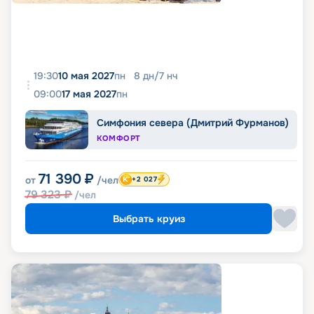
19:30
10 мая 2027
пн
8
дн
/
7
нч
09:00
17 мая 2027
пн
Симфония севера (Дмитрий Фурманов)
КОМФОРТ
71 390
₽
от
/чел
+2 027
79 323
₽
/чел
Выбрать круиз