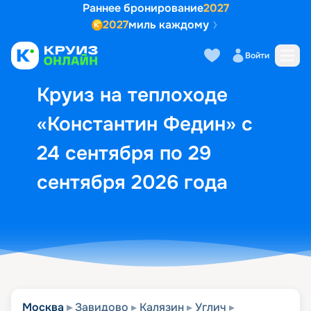
Раннее бронирование
2027
2027
миль каждому
Описание
Выбор кают
Маршрут и экск
Войти
Круиз на теплоходе
«Константин Федин» с
24 сентября по 29
сентября 2026 года
Москва
Завидово
Калязин
Углич