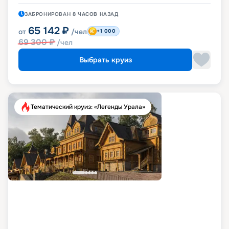
ЗАБРОНИРОВАН
8 ЧАСОВ
НАЗАД
65 142
₽
от
/чел
+1 000
69 300
₽
/чел
Выбрать круиз
Тематический круиз: «Легенды Урала»