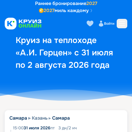
Раннее бронирование
2027
2027
миль каждому
Описание
Выбор кают
Маршрут и экск
Войти
Круиз на теплоходе
«А.И. Герцен» с 31 июля
по 2 августа 2026 года
Самара
Казань
Самара
15:00
31 июля 2026
пт
3
дн
/
2
нч