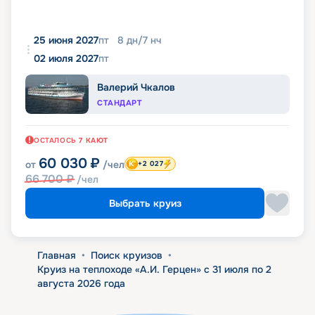
25 июня 2027
пт
8
дн
/
7
нч
02 июля 2027
пт
Валерий Чкалов
СТАНДАРТ
ОСТАЛОСЬ
7
КАЮТ
60 030
₽
от
/чел
+2 027
66 700
₽
/чел
Выбрать круиз
Главная
•
Поиск круизов
•
Круиз на теплоходе «А.И. Герцен» с 31 июля по 2
августа 2026 года