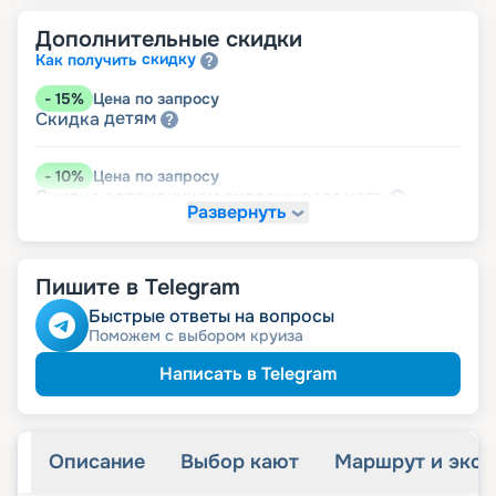
Дополнительные скидки
скидку
Как получить
-
15
%
Цена по запросу
детям
Скидка
-
10
%
Цена по запросу
ведомств
Скидка сотрудникам силовых
Развернуть
-
5
%
Цена по запросу
пенсионерам
Скидка
Пишите в Telegram
Быстрые ответы на вопросы
Поможем с выбором круиза
Написать в Telegram
Описание
Выбор кают
Маршрут и экск