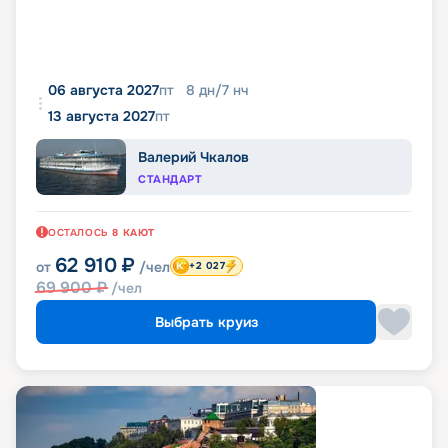
06 августа 2027
пт
8
дн
/
7
нч
13 августа 2027
пт
Валерий Чкалов
СТАНДАРТ
ОСТАЛОСЬ
8
КАЮТ
62 910
₽
от
/чел
+2 027
69 900
₽
/чел
Выбрать круиз