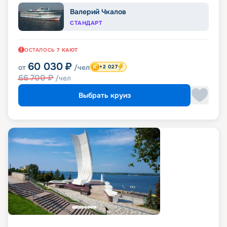
Валерий Чкалов
СТАНДАРТ
ОСТАЛОСЬ
7
КАЮТ
60 030
₽
от
/чел
+2 027
66 700
₽
/чел
Выбрать круиз