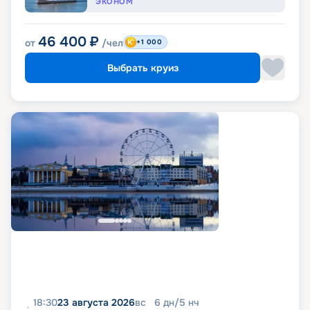
ЭКОНОМ
46 400
₽
от
/чел
+1 000
Выбрать круиз
18:30
23 августа 2026
вс
6
дн
/
5
нч