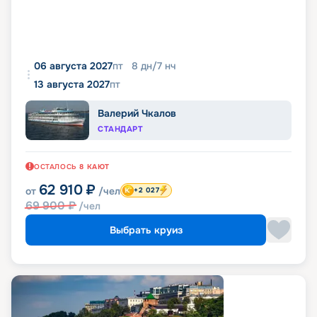
06 августа 2027
пт
8
дн
/
7
нч
13 августа 2027
пт
Валерий Чкалов
СТАНДАРТ
ОСТАЛОСЬ
8
КАЮТ
62 910
₽
от
/чел
+2 027
69 900
₽
/чел
Выбрать круиз