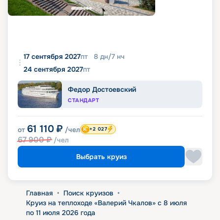
17 сентября 2027
пт
8
дн
/
7
нч
24 сентября 2027
пт
Федор Достоевский
СТАНДАРТ
61 110
₽
от
/чел
+2 027
67 900
₽
/чел
Выбрать круиз
Главная
•
Поиск круизов
•
Круиз на теплоходе «Валерий Чкалов» с 8 июля
по 11 июля 2026 года