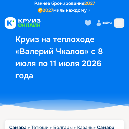
Раннее бронирование
2027
2027
миль каждому
Описание
Выбор кают
Маршрут и экск
Войти
Круиз на теплоходе
«Валерий Чкалов» с 8
июля по 11 июля 2026
года
Самара
Тетюши
Болгары
Казань
Самара