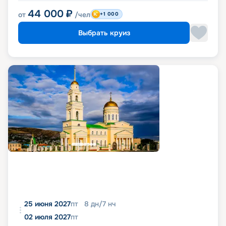
44 000
₽
от
/чел
+1 000
Выбрать круиз
25 июня 2027
пт
8
дн
/
7
нч
02 июля 2027
пт