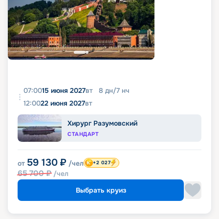
07:00
15 июня 2027
вт
8
дн
/
7
нч
12:00
22 июня 2027
вт
Хирург Разумовский
СТАНДАРТ
59 130
₽
от
/чел
+2 027
65 700
₽
/чел
Выбрать круиз