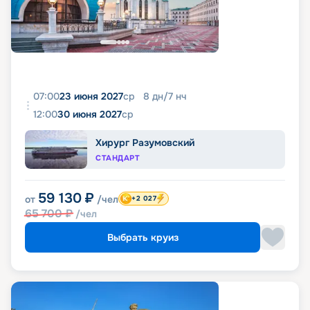
07:00
23 июня 2027
ср
8
дн
/
7
нч
12:00
30 июня 2027
ср
Хирург Разумовский
СТАНДАРТ
59 130
₽
от
/чел
+2 027
65 700
₽
/чел
Выбрать круиз