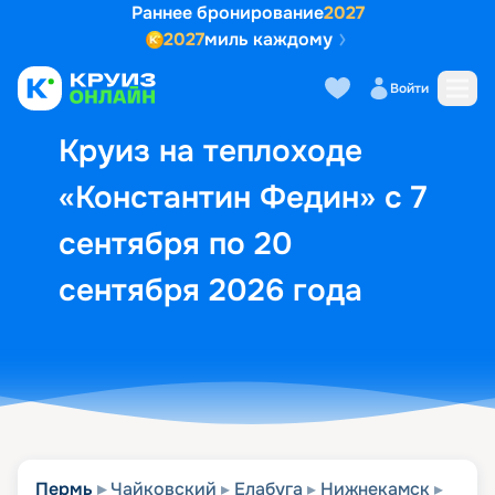
Раннее бронирование
2027
2027
миль каждому
Описание
Выбор кают
Маршрут и экск
Войти
Круиз на теплоходе
«Константин Федин» с 7
сентября по 20
сентября 2026 года
Пермь
Чайковский
Елабуга
Нижнекамск