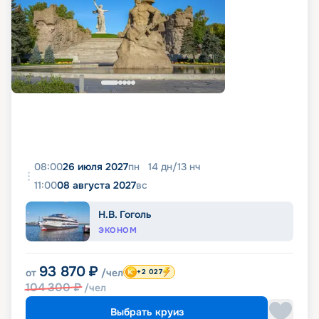
08:00
26 июля 2027
пн
14
дн
/
13
нч
11:00
08 августа 2027
вс
Н.В. Гоголь
ЭКОНОМ
93 870
₽
от
/чел
+2 027
104 300
₽
/чел
Выбрать круиз