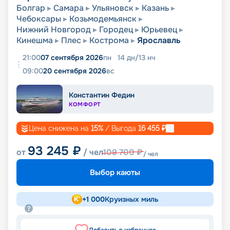
Болгар
Самара
Ульяновск
Казань
Чебоксары
Козьмодемьянск
Нижний Новгород
Городец
Юрьевец
Кинешма
Плес
Кострома
Ярославль
21:00
07 сентября 2026
пн
14
дн
/
13
нч
09:00
20 сентября 2026
вс
Константин Федин
КОМФОРТ
Цена снижена на
15
%
/ Выгода
16 455
₽
93 245
₽
от
/ чел
109 700
₽
/ чел
Выбор каюты
+
1 000
Круизных миль