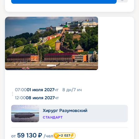
07:00
01 июля 2027
чт
8
дн
/
7
нч
12:00
08 июля 2027
чт
Хирург Разумовский
СТАНДАРТ
59 130
₽
от
/чел
+2 027