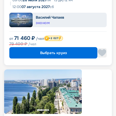
09:00
26 июля 2027
пн
13
дн
/
12
нч
12:00
07 августа 2027
сб
Василий Чапаев
ЭКОНОМ
71 460
₽
от
/чел
+2 027
79 400
₽
/чел
Выбрать круиз