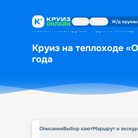
Описание
Выбор кают
Маршрут и экску
Река
Море
Ж/д круизы
Главная
•
Поиск круизов
•
Круиз на теплоходе 
Круиз на теплоходе «О
года
Описание
Выбор кают
Маршрут и экску