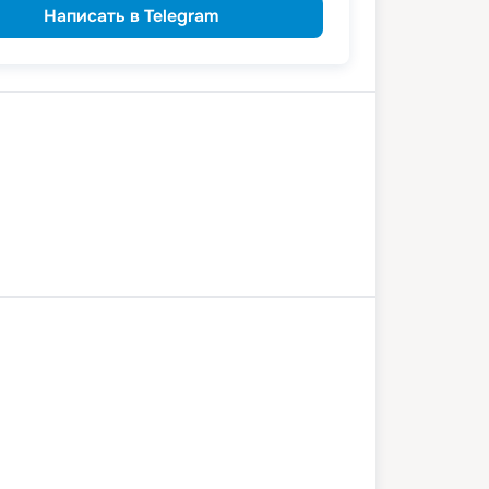
Написать в Telegram
ов
Усовка
Самара
Казань
1 июля 2026
сб
3
дн
/
2
нч
3 июля 2026
пн
шён