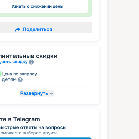
Узнать о снижении цены
Поделиться
лнительные скидки
скидку
учить
Цена по запросу
детям
а
Развернуть
14 198
₽
/ турист
т
пенсионерам
а
е в Telegram
Быстрые ответы на вопросы
Поможем с выбором круиза