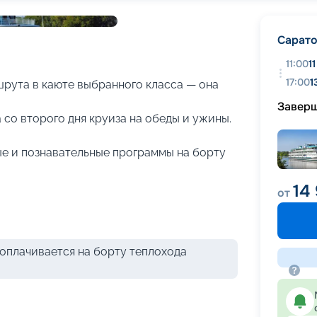
+
26
фотографий
Сарат
11:00
1
17:00
1
рута в каюте выбранного класса — она
Завер
 со второго дня круиза на обеды и ужины.
е и познавательные программы на борту
14
от
оплачивается на борту теплохода