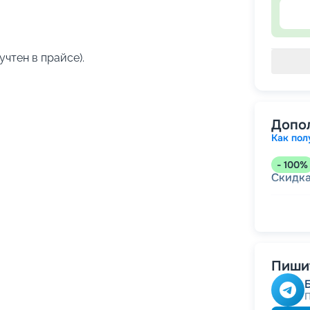
учтен в прайсе).
Допо
Как пол
-
100
%
Скидк
-
5
%
о
Скидк
Пишит