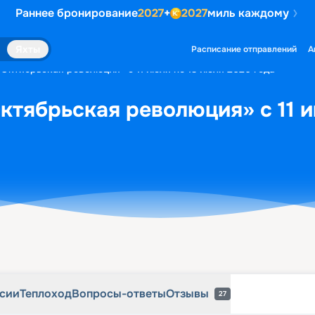
Раннее бронирование
2027
+
2027
миль каждому
рсии
Теплоход
Вопросы-ответы
Отзывы
27
Яхты
Расписание отправлений
А
«Октябрьская революция» с 11 июля по 13 июля 2026 года
ктябрьская революция» с 11 и
рсии
Теплоход
Вопросы-ответы
Отзывы
27