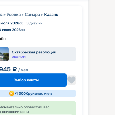
ов
Усовка
Самара
Казань
1 июля 2026
сб
3
дн
/
2
нч
3 июля 2026
пн
шён
Октябрьская революция
ЭКОНОМ
 945
₽
/ чел
Выбор каюты
+
1 000
Круизных миль
Моментально оповестим вас
о снижении цены