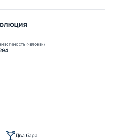
Допо
Как пол
-
100
%
волюция
Скидк
-
5
%
о
ВМЕСТИМОСТЬ (ЧЕЛОВЕК)
Скидк
294
Пишит
Два бара