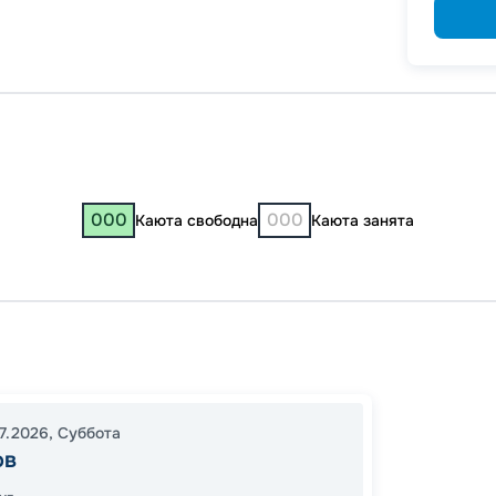
000
000
Каюта свободна
Каюта занята
Сарат
11:00
1
07.2026
,
Суббота
17:00
1
ов
Завер