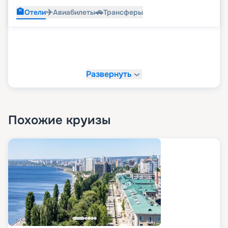
🏨
✈️
🚗
Отели
Авиабилеты
Трансферы
Развернуть
Похожие круизы