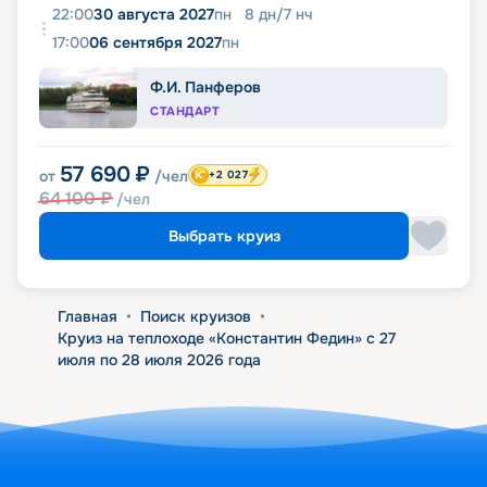
22:00
30 августа 2027
пн
8
дн
/
7
нч
17:00
06 сентября 2027
пн
Ф.И. Панферов
СТАНДАРТ
57 690
₽
от
/чел
+2 027
64 100
₽
/чел
Выбрать круиз
Главная
•
Поиск круизов
•
Круиз на теплоходе «Константин Федин» с 27
июля по 28 июля 2026 года