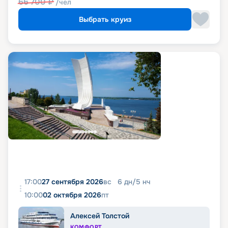
66 700
₽
/чел
Выбрать круиз
17:00
27 сентября 2026
вс
6
дн
/
5
нч
10:00
02 октября 2026
пт
Алексей Толстой
КОМФОРТ