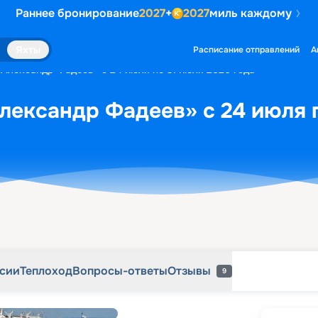
Раннее бронирование
2027
+
2027
миль каждому
рсии
Теплоход
Вопросы-ответы
Отзывы
9
Яхты
Расписание отправлений
А
«Александр Фадеев» с 24 июля по 31 июля 2026 года
лександр Фадеев» с 24 июля п
рсии
Теплоход
Вопросы-ответы
Отзывы
9