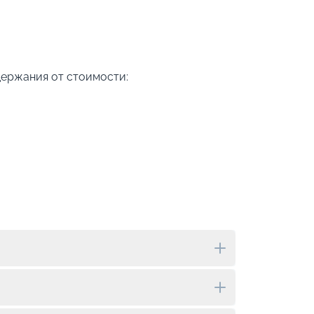
Допо
Как пол
-
10
%
Скидк
держания от стоимости:
-
5
%
о
Скидк
Пишит