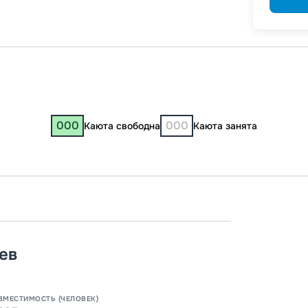
000
000
Каюта свободна
Каюта занята
Пермь
08:00
ев
10:00
3
Завер
ВМЕСТИМОСТЬ (ЧЕЛОВЕК)