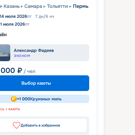
Казань
Самара
Тольятти
Пермь
24 июля 2026
пт
7
дн
/
6
нч
1 июля 2026
пт
шён
Александр Фадеев
ЭКОНОМ
 000
₽
/ чел
Выбор каюты
+
1 000
Круизных миль
АСЬ
1
КАЮТА
Добавить в избранное