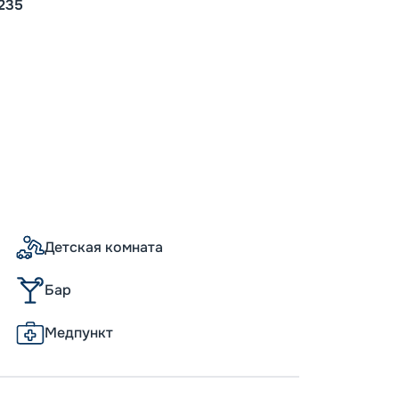
235
20
от
ОСТАЛ
Детская комната
Бар
Медпункт