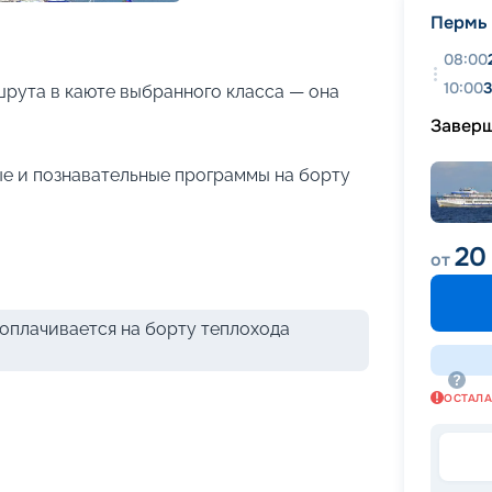
+
25
фотографий
Пермь
08:00
10:00
3
рута в каюте выбранного класса — она
Завер
е и познавательные программы на борту
20
от
оплачивается на борту теплохода
ОСТАЛ