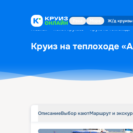
Описание
Выбор кают
Маршрут и экску
Река
Море
Ж/д круизы
Главная
•
Поиск круизов
•
Круиз на теплоходе 
Круиз на теплоходе «А
Описание
Выбор кают
Маршрут и экску