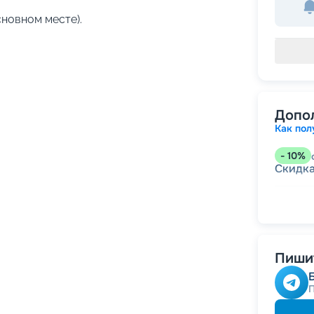
сновном месте).
Допо
Как пол
-
10
%
Скидк
-
5
%
о
Скидк
Пишит