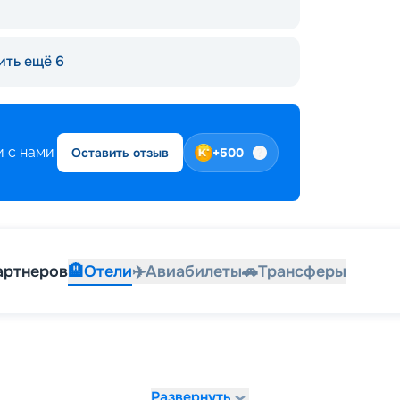
ить ещё 6
 с нами
Оставить отзыв
+
500
артнеров
🏨
Отели
✈️
Авиабилеты
🚗
Трансферы
Развернуть