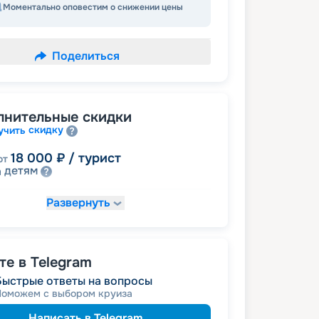
Моментально оповестим о снижении цены
Поделиться
лнительные скидки
скидку
учить
18 000
₽
/ турист
от
детям
а
Развернуть
19 000
₽
/ турист
т
пенсионерам
а
е в Telegram
Быстрые ответы на вопросы
Поможем с выбором круиза
Написать в Telegram