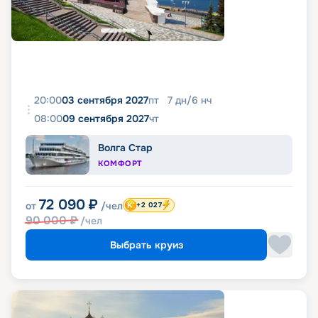
20:00
03 сентября 2027
пт
7
дн
/
6
нч
08:00
09 сентября 2027
чт
Волга Стар
КОМФОРТ
72 090
₽
от
/чел
+2 027
90 000
₽
/чел
Выбрать круиз