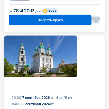
78 400
₽
от
/чел
+1 000
Выбрать круиз
20:00
17 сентября 2026
чт
6
дн
/
5
нч
15:00
22 сентября 2026
вт