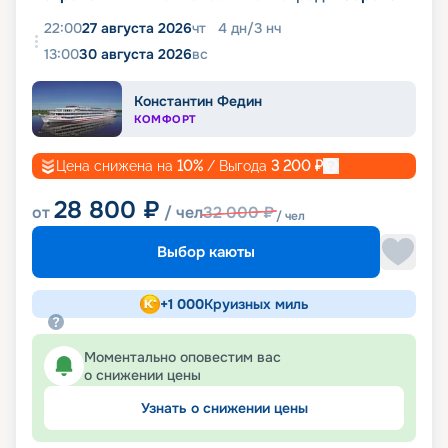
22:00
27 августа 2026
чт
4
дн
/
3
нч
13:00
30 августа 2026
вс
Константин Федин
КОМФОРТ
Цена снижена на
10
%
/ Выгода
3 200
₽
28 800
₽
от
/ чел
32 000
₽
/ чел
Выбор каюты
+
1 000
Круизных миль
Моментально оповестим вас
о снижении цены
Узнать о снижении цены