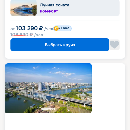
Лунная соната
КОМФОРТ
103 290
₽
от
/чел
+1 000
108 690
₽
/чел
Выбрать круиз