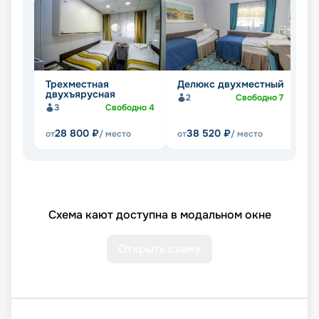
Трехместная
Делюкс двухместный
Л
двухъярусная
ч
2
Свободно
7
3
Свободно
4
28 800
₽
38 520
₽
от
/ место
от
/ место
от
Схема кают доступна в модальном окне
Открыть схему