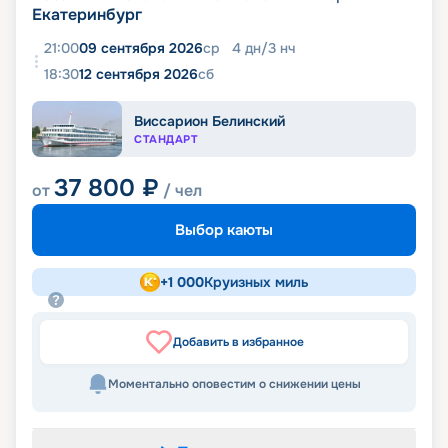
Екатеринбург
21:00
09 сентября 2026
ср
4
дн
/
3
нч
18:30
12 сентября 2026
сб
Виссарион Белинский
СТАНДАРТ
37 800
₽
от
/ чел
Выбор каюты
+
1 000
Круизных миль
Добавить в избранное
Моментально оповестим о снижении цены