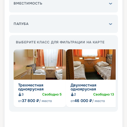
ВМЕСТИМОСТЬ
ПАЛУБА
ВЫБЕРИТЕ КЛАСС ДЛЯ ФИЛЬТРАЦИИ НА КАРТЕ
Трехместная
Двухместная
Д
одноярусная
одноярусная
д
3
Свободно
5
2
Свободно
13
37 800
₽
46 000
₽
от
/ место
от
/ место
от