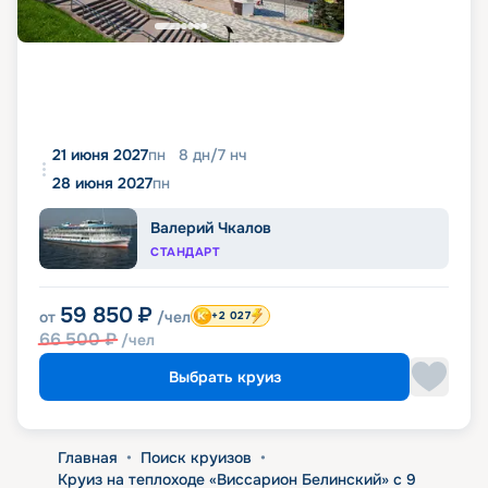
21 июня 2027
пн
8
дн
/
7
нч
28 июня 2027
пн
Валерий Чкалов
СТАНДАРТ
59 850
₽
от
/чел
+2 027
66 500
₽
/чел
Выбрать круиз
Главная
•
Поиск круизов
•
Круиз на теплоходе «Виссарион Белинский» с 9