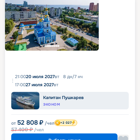
21:00
20 июля 2027
вт
8
дн
/
7
нч
17:00
27 июля 2027
вт
Капитан Пушкарев
ЭКОНОМ
52 808
₽
от
/чел
+2 027
57 400
₽
/чел