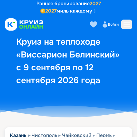
Раннее бронирование
2027
2027
миль каждому
Описание
Выбор кают
Маршрут и экск
Войти
Круиз на теплоходе
«Виссарион Белинский»
с 9 сентября по 12
сентября 2026 года
Казань
Чистополь
Чайковский
Пермь