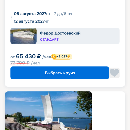
06 августа 2027
пт
7
дн
/
6
нч
12 августа 2027
чт
Федор Достоевский
СТАНДАРТ
65 430
₽
от
/чел
+2 027
72 700
₽
/чел
Выбрать круиз