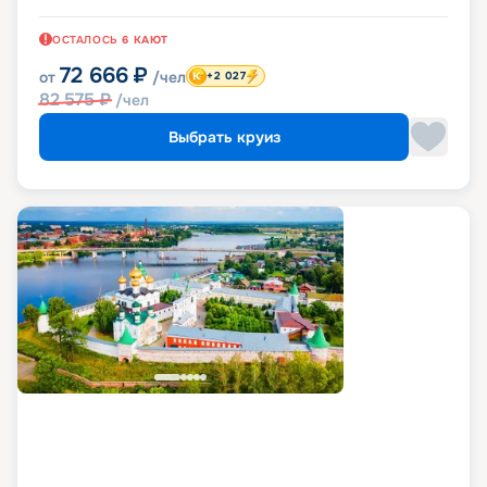
ОСТАЛОСЬ
6
КАЮТ
72 666
₽
от
/чел
+2 027
82 575
₽
/чел
Выбрать круиз