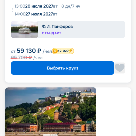
13:00
20 июля 2027
вт
8
дн
/
7
нч
14:00
27 июля 2027
вт
Ф.И. Панферов
СТАНДАРТ
59 130
₽
от
/чел
+2 027
65 700
₽
/чел
Выбрать круиз