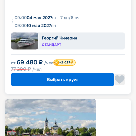
09:00
04 мая 2027
вт
7
дн
/
6
нч
09:00
10 мая 2027
пн
Георгий Чичерин
СТАНДАРТ
69 480
₽
от
/чел
+2 027
77 200
₽
/чел
Выбрать круиз