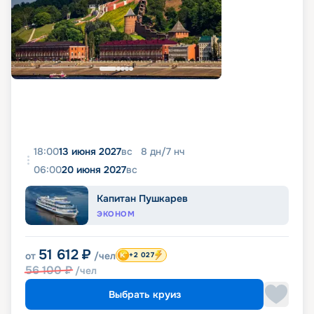
18:00
13 июня 2027
вс
8
дн
/
7
нч
06:00
20 июня 2027
вс
Капитан Пушкарев
ЭКОНОМ
51 612
₽
от
/чел
+2 027
56 100
₽
/чел
Выбрать круиз