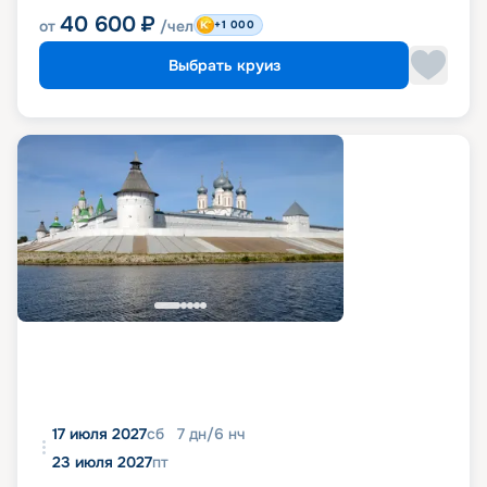
40 600
₽
от
/чел
+1 000
Выбрать круиз
17 июля 2027
сб
7
дн
/
6
нч
23 июля 2027
пт