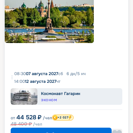
08:30
07 августа 2027
сб
6
дн
/
5
нч
14:00
12 августа 2027
чт
Космонавт Гагарин
ЭКОНОМ
44 528
₽
от
/чел
+2 027
48 400
₽
/чел