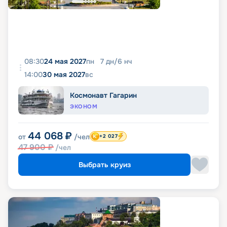
08:30
24 мая 2027
пн
7
дн
/
6
нч
14:00
30 мая 2027
вс
Космонавт Гагарин
ЭКОНОМ
44 068
₽
от
/чел
+2 027
47 900
₽
/чел
Выбрать круиз