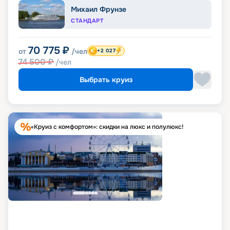
Михаил Фрунзе
СТАНДАРТ
70 775
₽
от
/чел
+2 027
74 500
₽
/чел
Выбрать круиз
«Круиз с комфортом»: скидки на люкс и полулюкс!