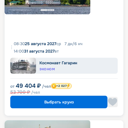
08:30
25 августа 2027
ср
7
дн
/
6
нч
14:00
31 августа 2027
вт
Космонавт Гагарин
ЭКОНОМ
49 404
₽
от
/чел
+2 027
53 700
₽
/чел
Выбрать круиз