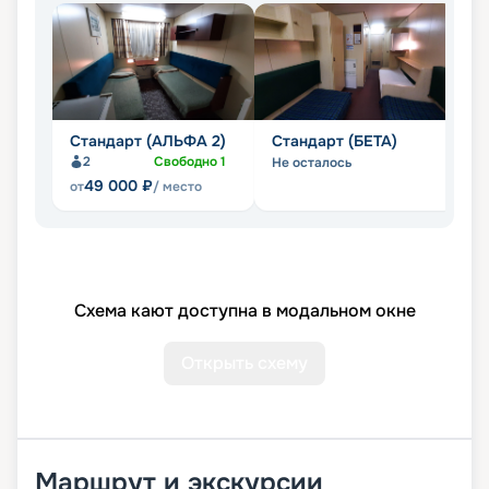
Стандарт (АЛЬФА 2)
Стандарт (БЕТА)
С
2
Свободно
1
Не осталось
Не
49 000
₽
от
/ место
Схема кают доступна в модальном окне
Открыть схему
Маршрут и экскурсии