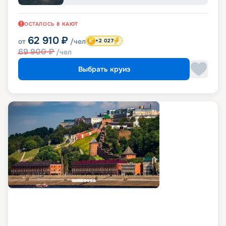
ОСТАЛОСЬ
8
КАЮТ
62 910
₽
от
/чел
+2 027
69 900
₽
/чел
Выбрать круиз