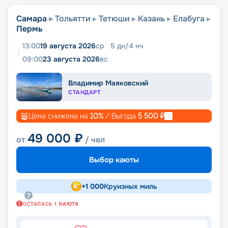
Самара
Тольятти
Тетюши
Казань
Елабуга
Пермь
13:00
19 августа 2026
ср
5
дн
/
4
нч
09:00
23 августа 2026
вс
Владимир Маяковский
СТАНДАРТ
Цена снижена на
10
%
/ Выгода
5 500
₽
49 000
₽
от
/ чел
Выбор каюты
+
1 000
Круизных миль
ОСТАЛАСЬ
1
КАЮТА