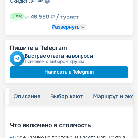
детям
Скидка
46 550
₽
/ турист
-
5
%
от
пенсионерам
Скидка
Развернуть
именинникам
Скидка
Скидка на юбилей свадьбы, кратный 5-ти
годам
Пишите в Telegram
Быстрые ответы на вопросы
Поможем с выбором круиза
Написать в Telegram
Описание
Выбор кают
Маршрут и экск
+
21
фотографий
Что включено в стоимость
●
Проживание на протяжении всего маршрута в