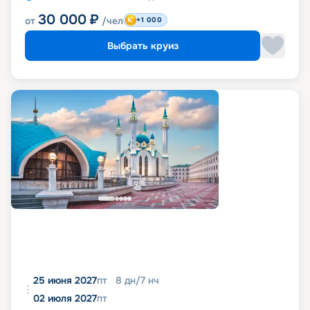
30 000
₽
от
/чел
+1 000
Выбрать круиз
25 июня 2027
пт
8
дн
/
7
нч
02 июля 2027
пт