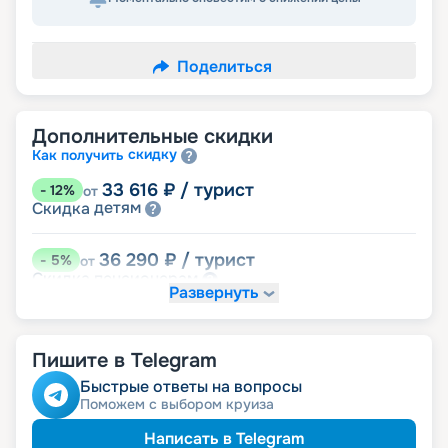
Поделиться
Дополнительные скидки
скидку
Как получить
33 616
₽
/ турист
-
12
%
от
детям
Скидка
36 290
₽
/ турист
-
5
%
от
пенсионерам
Скидка
Развернуть
именинникам
Скидка
Скидка на юбилей свадьбы, кратный 5-ти
годам
Пишите в Telegram
Быстрые ответы на вопросы
Поможем с выбором круиза
Написать в Telegram