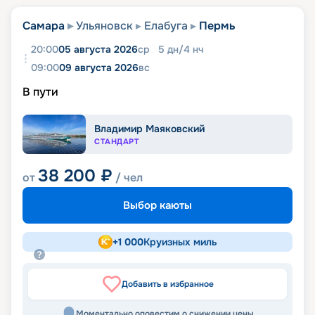
Самара
Ульяновск
Елабуга
Пермь
20:00
05 августа 2026
ср
5
дн
/
4
нч
09:00
09 августа 2026
вс
В пути
Владимир Маяковский
СТАНДАРТ
38 200
₽
от
/ чел
Выбор каюты
+
1 000
Круизных миль
Добавить в избранное
Моментально оповестим о снижении цены