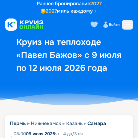
Раннее бронирование
2027
2027
миль каждому
Описание
Выбор кают
Маршрут и экск
Войти
Круиз на теплоходе
«Павел Бажов» с 9 июля
по 12 июля 2026 года
Пермь
Нижнекамск
Казань
Самара
08:00
09 июля 2026
чт
4
дн
/
3
нч