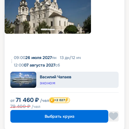
09:00
26 июля 2027
пн
13
дн
/
12
нч
12:00
07 августа 2027
сб
Василий Чапаев
ЭКОНОМ
71 460
₽
от
/чел
+2 027
79 400
₽
/чел
Выбрать круиз