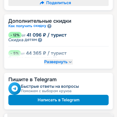
Поделиться
Дополнительные скидки
скидку
Как получить
41 096
₽
/ турист
-
12
%
от
детям
Скидка
44 365
₽
/ турист
-
5
%
от
пенсионерам
Скидка
Развернуть
именинникам
Скидка
Скидка на юбилей свадьбы, кратный 5-ти
годам
Пишите в Telegram
Быстрые ответы на вопросы
Поможем с выбором круиза
Написать в Telegram