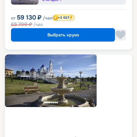
59 130
₽
от
/чел
+2 027
65 700
₽
/чел
Выбрать круиз