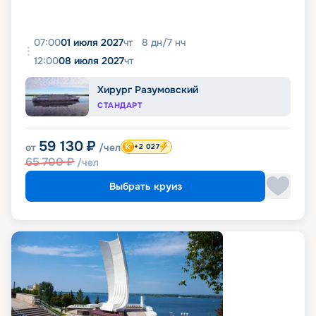
07:00
01 июля 2027
чт
8
дн
/
7
нч
12:00
08 июля 2027
чт
Хирург Разумовский
СТАНДАРТ
59 130
₽
от
/чел
+2 027
65 700
₽
/чел
Выбрать круиз