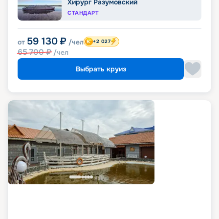
Хирург Разумовский
СТАНДАРТ
59 130
₽
от
/чел
+2 027
65 700
₽
/чел
Выбрать круиз