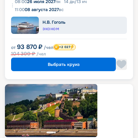
08:00
26 июля 2027
пн
14
дн
/
13
нч
11:00
08 августа 2027
вс
Н.В. Гоголь
ЭКОНОМ
93 870
₽
от
/чел
+2 027
104 300
₽
/чел
Выбрать круиз