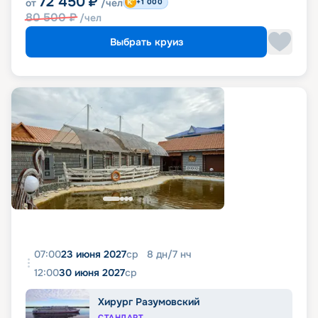
72 450
₽
от
/чел
+1 000
80 500
₽
/чел
Выбрать круиз
07:00
23 июня 2027
ср
8
дн
/
7
нч
12:00
30 июня 2027
ср
Хирург Разумовский
СТАНДАРТ