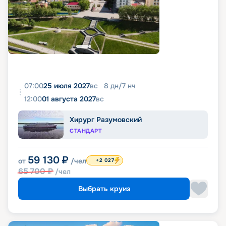
07:00
25 июля 2027
вс
8
дн
/
7
нч
12:00
01 августа 2027
вс
Хирург Разумовский
СТАНДАРТ
59 130
₽
от
/чел
+2 027
65 700
₽
/чел
Выбрать круиз