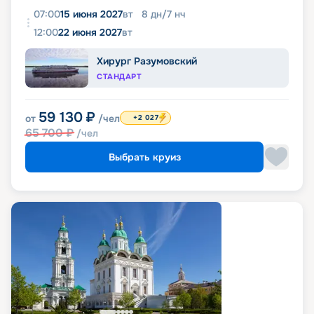
07:00
15 июня 2027
вт
8
дн
/
7
нч
12:00
22 июня 2027
вт
Хирург Разумовский
СТАНДАРТ
59 130
₽
от
/чел
+2 027
65 700
₽
/чел
Выбрать круиз