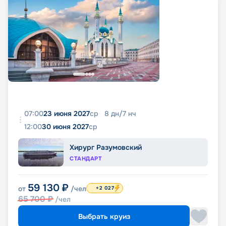
07:00
23 июня 2027
ср
8
дн
/
7
нч
12:00
30 июня 2027
ср
Хирург Разумовский
СТАНДАРТ
59 130
₽
от
/чел
+2 027
65 700
₽
/чел
Выбрать круиз