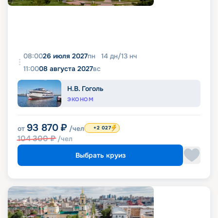
08:00
26 июля 2027
пн
14
дн
/
13
нч
11:00
08 августа 2027
вс
Н.В. Гоголь
ЭКОНОМ
93 870
₽
от
/чел
+2 027
104 300
₽
/чел
Выбрать круиз