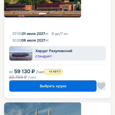
07:00
01 июля 2027
чт
8
дн
/
7
нч
12:00
08 июля 2027
чт
Хирург Разумовский
СТАНДАРТ
59 130
₽
от
/чел
+2 027
65 700
₽
/чел
Выбрать круиз