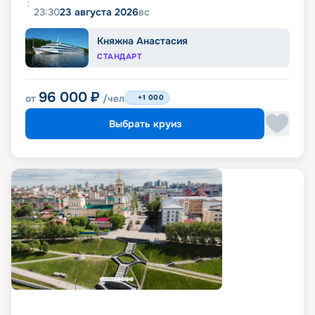
23:30
23 августа 2026
вс
Княжна Анастасия
СТАНДАРТ
96 000
₽
от
/чел
+1 000
Выбрать круиз