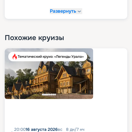
Развернуть
Похожие круизы
Тематический круиз: «Легенды Урала»
20:00
16 августа 2026
вс
8
дн
/
7
нч