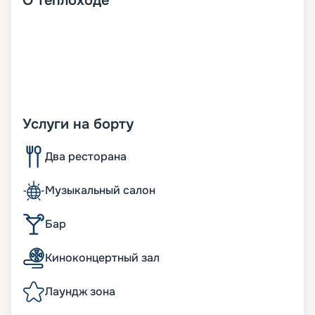
О
теплоходе
Услуги на борту
Два ресторана
Музыкальный салон
Бар
Киноконцертный зал
Лаундж зона