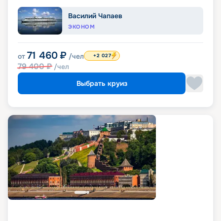
Василий Чапаев
ЭКОНОМ
71 460
₽
от
/чел
+2 027
79 400
₽
/чел
Выбрать круиз