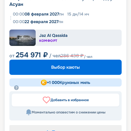
Асуан
00:00
08 февраля 2027
пн
15
дн
/
14
нч
00:00
22 февраля 2027
пн
Jaz Al Qassida
КОМФОРТ
254 971
₽
от
/ чел
286 438
₽
/ чел
Выбор каюты
+
1 000
Круизных миль
Добавить в избранное
Моментально оповестим о снижении цены