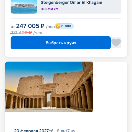
Steigenberger Omar El Khayam
ПРЕМИУМ
247 005
₽
от
/чел
+1 000
271 402
₽
/чел
Выбрать круиз
20 февраля 2027
сб
8
дн
/
7
нч