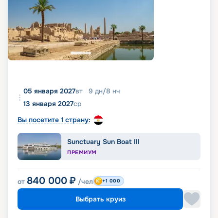
05 января 2027
вт
9
дн
/
8
нч
13 января 2027
ср
Вы посетите 1 страну:
Sunctuary Sun Boat III
ПРЕМИУМ
840 000
₽
от
/чел
+1 000
Выбрать круиз