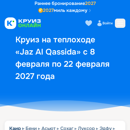
Раннее бронирование
2027
2027
миль каждому
Описание
Выбор кают
Маршрут и экск
Войти
Круиз на теплоходе
«Jaz Al Qassida» с 8
февраля по 22 февраля
2027 года
Каир
Бени
Асьют
Сохаг
Луксор
Эдфу