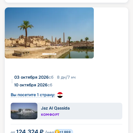
03 октября 2026
сб
8
дн
/
7
нч
10 октября 2026
сб
Вы посетите 1 страну:
Jaz Al Qassida
КОМФОРТ
124 324
₽
от
/чел
+1 000