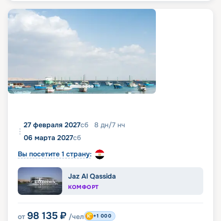
27 февраля 2027
сб
8
дн
/
7
нч
06 марта 2027
сб
Вы посетите 1 страну:
Jaz Al Qassida
КОМФОРТ
98 135
₽
от
/чел
+1 000