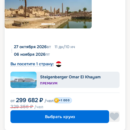
27 октября 2026
вт
11
дн
/
10
нч
06 ноября 2026
пт
Вы посетите 1 страну:
Steigenberger Omar El Khayam
ПРЕМИУМ
299 682
₽
от
/чел
+1 000
329 356
₽
/чел
Выбрать круиз