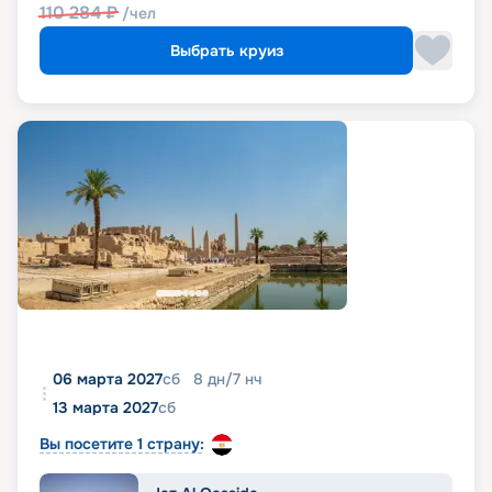
110 284
₽
/чел
Выбрать круиз
06 марта 2027
сб
8
дн
/
7
нч
13 марта 2027
сб
Вы посетите 1 страну: