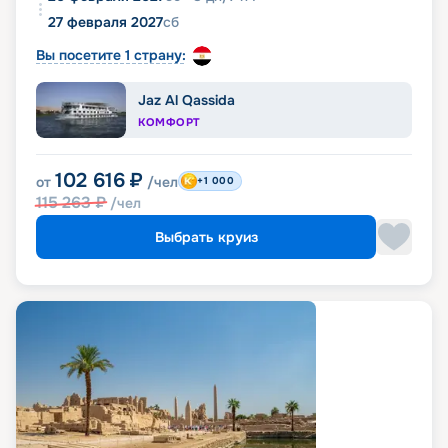
27 февраля 2027
сб
Вы посетите 1 страну:
Jaz Al Qassida
КОМФОРТ
102 616
₽
от
/чел
+1 000
115 263
₽
/чел
Выбрать круиз