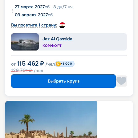
27 марта 2027
сб
8
дн
/
7
нч
03 апреля 2027
сб
Вы посетите 1 страну:
Jaz Al Qassida
КОМФОРТ
115 462
₽
от
/чел
+1 000
129 701
₽
/чел
Выбрать круиз