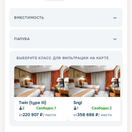
ВМЕСТИМОСТЬ
ПАЛУБА
ВЫБЕРИТЕ КЛАСС ДЛЯ ФИЛЬТРАЦИИ НА КАРТЕ
Twin (type III)
Sngl
Su
2
Свободно
7
1
Свободно
2
220 907
₽
358 688
₽
от
/ место
от
/ место
от