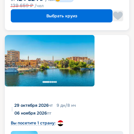
139 659
₽
/чел
Выбрать круиз
29 октября 2026
чт
9
дн
/
8
нч
06 ноября 2026
пт
Вы посетите 1 страну: