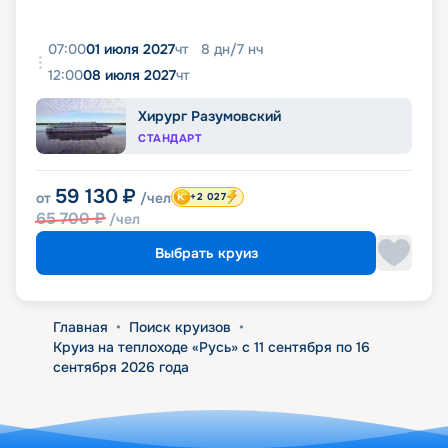
07:00
01 июля 2027
чт
8
дн
/
7
нч
12:00
08 июля 2027
чт
Хирург Разумовский
СТАНДАРТ
59 130
₽
от
/чел
+2 027
65 700
₽
/чел
Выбрать круиз
Главная
•
Поиск круизов
•
Круиз на теплоходе «Русь» с 11 сентября по 16
сентября 2026 года