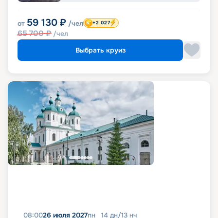
59 130
₽
от
/чел
+2 027
65 700
₽
/чел
Выбрать круиз
08:00
26 июля 2027
пн
14
дн
/
13
нч