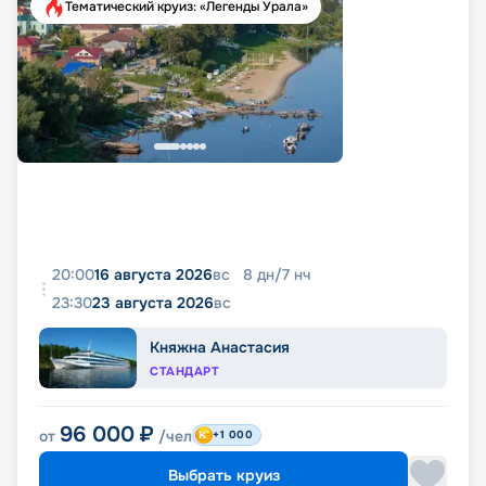
Тематический круиз: «Легенды Урала»
20:00
16 августа 2026
вс
8
дн
/
7
нч
23:30
23 августа 2026
вс
Княжна Анастасия
СТАНДАРТ
96 000
₽
от
/чел
+1 000
Выбрать круиз