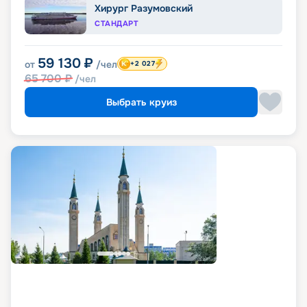
Хирург Разумовский
СТАНДАРТ
59 130
₽
от
/чел
+2 027
65 700
₽
/чел
Выбрать круиз