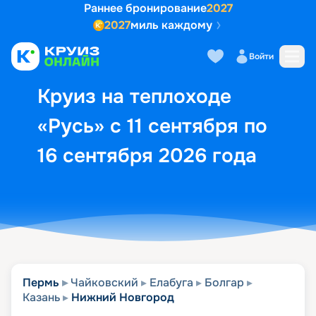
Раннее бронирование
2027
2027
миль каждому
Описание
Выбор кают
Маршрут и экск
Войти
Круиз на теплоходе
«Русь» с 11 сентября по
16 сентября 2026 года
Пермь
Чайковский
Елабуга
Болгар
Казань
Нижний Новгород