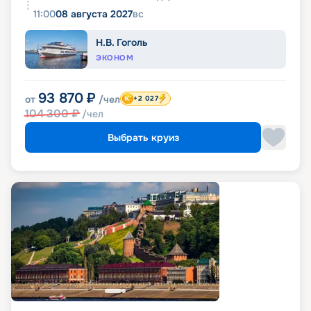
11:00
08 августа 2027
вс
Н.В. Гоголь
ЭКОНОМ
93 870
₽
от
/чел
+2 027
104 300
₽
/чел
Выбрать круиз