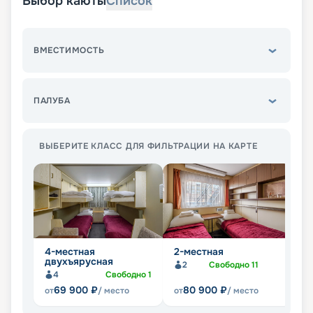
Выбор каюты
Список
ВМЕСТИМОСТЬ
ПАЛУБА
ВЫБЕРИТЕ КЛАСС ДЛЯ ФИЛЬТРАЦИИ НА КАРТЕ
4-местная
2-местная
С
двухъярусная
2
Свободно
11
Не
4
Свободно
1
69 900
₽
80 900
₽
от
/ место
от
/ место