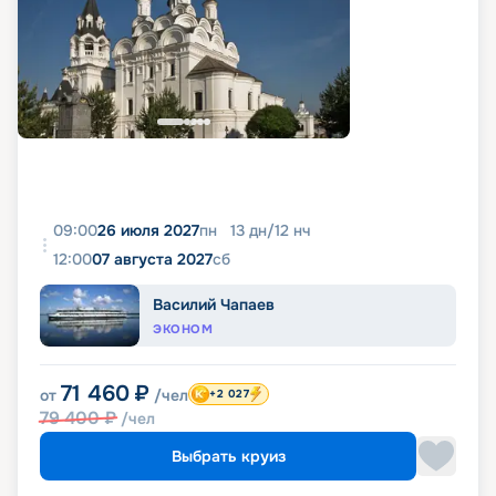
09:00
26 июля 2027
пн
13
дн
/
12
нч
12:00
07 августа 2027
сб
Василий Чапаев
ЭКОНОМ
71 460
₽
от
/чел
+2 027
79 400
₽
/чел
Выбрать круиз