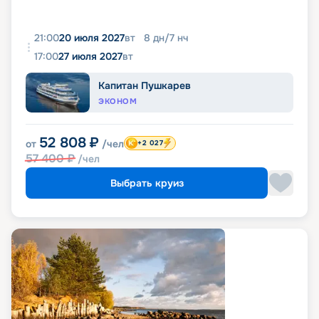
21:00
20 июля 2027
вт
8
дн
/
7
нч
17:00
27 июля 2027
вт
Капитан Пушкарев
ЭКОНОМ
52 808
₽
от
/чел
+2 027
57 400
₽
/чел
Выбрать круиз