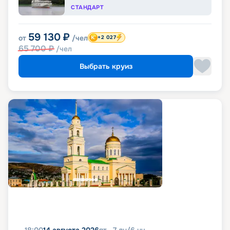
СТАНДАРТ
59 130
₽
от
/чел
+2 027
65 700
₽
/чел
Выбрать круиз