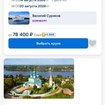
18:00
14 августа 2026
пт
7
дн
/
6
нч
18:00
20 августа 2026
чт
Василий Суриков
КОМФОРТ
78 400
₽
от
/чел
+1 000
Выбрать круиз