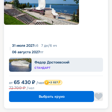
31 июля 2027
сб
7
дн
/
6
нч
06 августа 2027
пт
Федор Достоевский
СТАНДАРТ
65 430
₽
от
/чел
+2 027
72 700
₽
/чел
Выбрать круиз