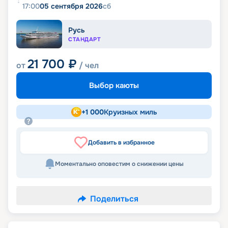
17:00
05 сентября 2026
сб
Русь
СТАНДАРТ
21 700
₽
от
/ чел
Выбор каюты
+
1 000
Круизных миль
Добавить в избранное
Моментально оповестим о снижении цены
Поделиться