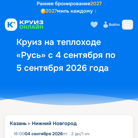
Раннее бронирование
2027
2027
миль каждому
Описание
Выбор кают
Маршрут и экск
Войти
Круиз на теплоходе
«Русь» с 4 сентября по
5 сентября 2026 года
Казань
Нижний Новгород
18:00
04 сентября 2026
пт
2
дн
/
1
нч