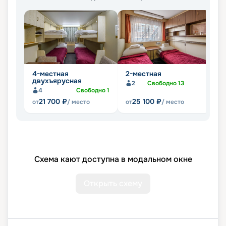
4-местная
2-местная
Л
двухъярусная
2
Свободно
13
4
Свободно
1
21 700
₽
25 100
₽
от
/ место
от
/ место
от
Схема кают доступна в модальном окне
Открыть схему