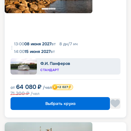
13:00
08 июня 2027
вт
8
дн
/
7
нч
14:00
15 июня 2027
вт
Ф.И. Панферов
СТАНДАРТ
64 080
₽
от
/чел
+2 027
71 200
₽
/чел
Выбрать круиз