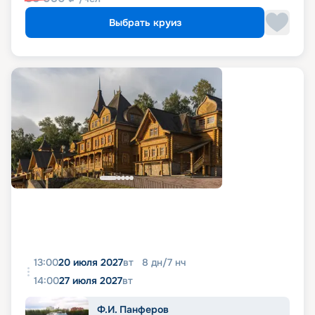
Выбрать круиз
13:00
20 июля 2027
вт
8
дн
/
7
нч
14:00
27 июля 2027
вт
Ф.И. Панферов