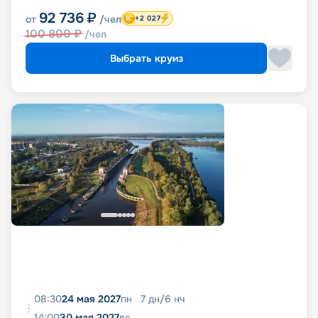
92 736
₽
от
/чел
+2 027
100 800
₽
/чел
Выбрать круиз
08:30
24 мая 2027
пн
7
дн
/
6
нч
14:00
30 мая 2027
вс