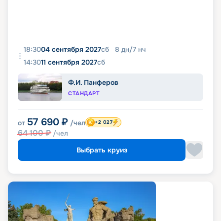
18:30
04 сентября 2027
сб
8
дн
/
7
нч
14:30
11 сентября 2027
сб
Ф.И. Панферов
СТАНДАРТ
57 690
₽
от
/чел
+2 027
64 100
₽
/чел
Выбрать круиз