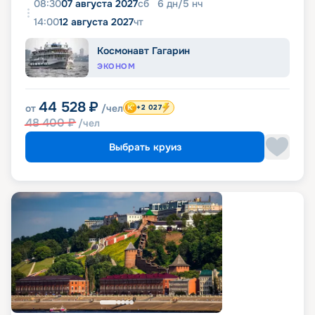
08:30
07 августа 2027
сб
6
дн
/
5
нч
14:00
12 августа 2027
чт
Космонавт Гагарин
ЭКОНОМ
44 528
₽
от
/чел
+2 027
48 400
₽
/чел
Выбрать круиз