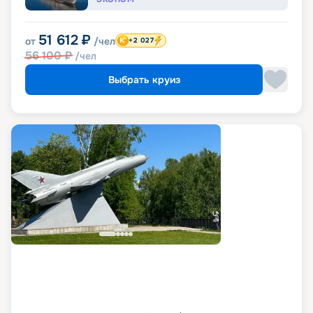
51 612
₽
от
/чел
+2 027
56 100
₽
/чел
Выбрать круиз