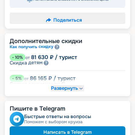
Поделиться
Дополнительные скидки
скидку
Как получить
81 630
₽
/ турист
-
10
%
от
детям
Скидка
86 165
₽
/ турист
-
5
%
от
пенсионерам
Скидка
Развернуть
90 700
₽
/ турист
-
0
%
от
размещение
Неполное
Пишите в Telegram
Быстрые ответы на вопросы
Поможем с выбором круиза
Написать в Telegram