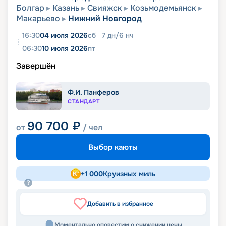
Болгар
Казань
Свияжск
Козьмодемьянск
Макарьево
Нижний Новгород
16:30
04 июля 2026
сб
7
дн
/
6
нч
06:30
10 июля 2026
пт
Завершён
Ф.И. Панферов
СТАНДАРТ
90 700
₽
от
/ чел
Выбор каюты
+
1 000
Круизных миль
Добавить в избранное
Моментально оповестим о снижении цены