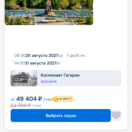
08:30
25 августа 2027
ср
7
дн
/
6
нч
14:00
31 августа 2027
вт
Космонавт Гагарин
ЭКОНОМ
49 404
₽
от
/чел
+2 027
53 700
₽
/чел
Выбрать круиз