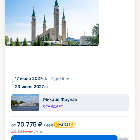
17 июля 2027
сб
7
дн
/
6
нч
23 июля 2027
пт
Михаил Фрунзе
СТАНДАРТ
70 775
₽
от
/чел
+2 027
74 500
₽
/чел