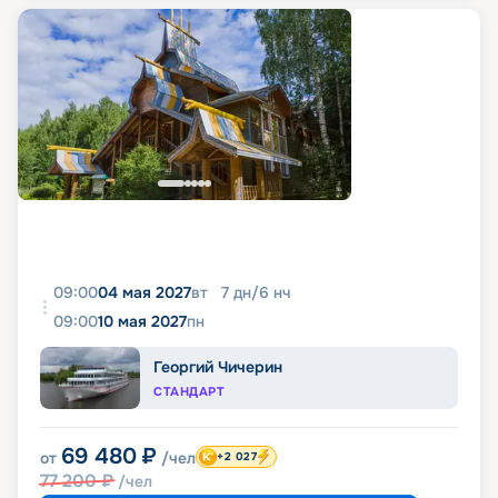
09:00
04 мая 2027
вт
7
дн
/
6
нч
09:00
10 мая 2027
пн
Георгий Чичерин
СТАНДАРТ
69 480
₽
от
/чел
+2 027
77 200
₽
/чел