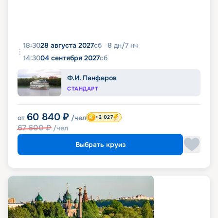
18:30
28 августа 2027
сб
8
дн
/
7
нч
14:30
04 сентября 2027
сб
Ф.И. Панферов
СТАНДАРТ
60 840
₽
от
/чел
+2 027
67 600
₽
/чел
Выбрать круиз