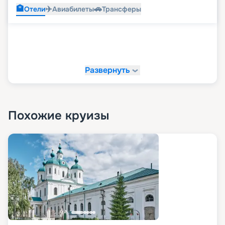
🏨
✈️
🚗
Отели
Авиабилеты
Трансферы
Развернуть
Похожие круизы