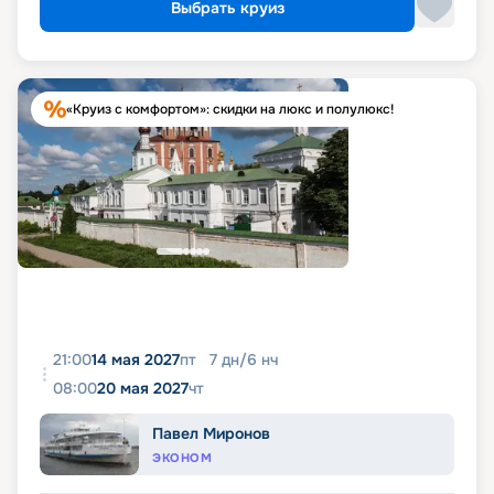
Выбрать круиз
«Круиз с комфортом»: скидки на люкс и полулюкс!
21:00
14 мая 2027
пт
7
дн
/
6
нч
08:00
20 мая 2027
чт
Павел Миронов
ЭКОНОМ