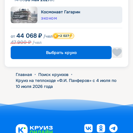
Космонавт Гагарин
ЭКОНОМ
44 068
₽
от
/чел
+2 027
47 900
₽
/чел
Выбрать круиз
Главная
•
Поиск круизов
•
Круиз на теплоходе «Ф.И. Панферов» с 4 июля по
10 июля 2026 года