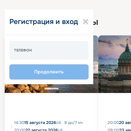
Популярные круизы
Регистрация и вход
Спецпредложение - 10%
ТЕЛЕФОН
Продолжить
14:30
15 августа 2026
сб
8
дн
/
7
нч
20:00
20 ав
20:00
22 августа 2026
сб
08:00
23 ав