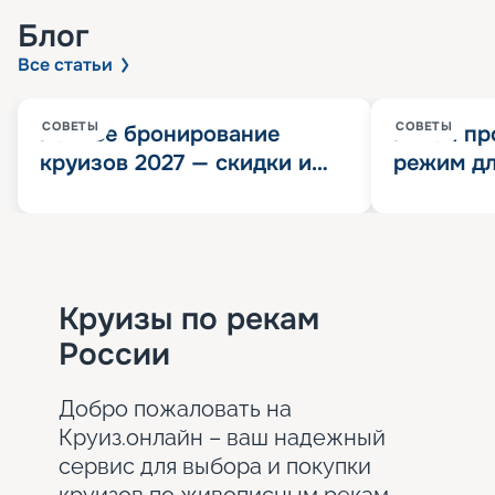
Блог
Все статьи
СОВЕТЫ
СОВЕТЫ
Раннее бронирование
Китай пр
круизов 2027 — скидки и
режим дл
розыгрыш 100 000
конца 202
Круизных миль
значит?
Круизы по рекам
России
Добро пожаловать на
Круиз.онлайн – ваш надежный
сервис для выбора и покупки