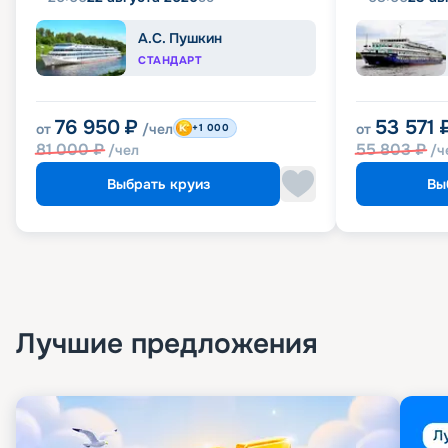
А.С. Пушкин
СТАНДАРТ
76 950
₽
53 571
от
/чел
от
+1 000
81 000
₽
55 803
₽
/чел
/ч
Выбрать круиз
Вы
Лучшие предложения