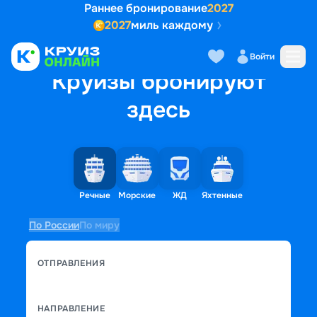
Раннее бронирование
2027
2027
миль каждому
Войти
Круизы бронируют
здесь
Речные
Морские
ЖД
Яхтенные
По России
По миру
ОТПРАВЛЕНИЯ
НАПРАВЛЕНИЕ