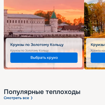
Круизы по Золотому Кольцу
Круизы
Круизы по Золотому Кольцу
Круизы на
Выбрать круиз
Популярные
теплоходы
Смотреть все