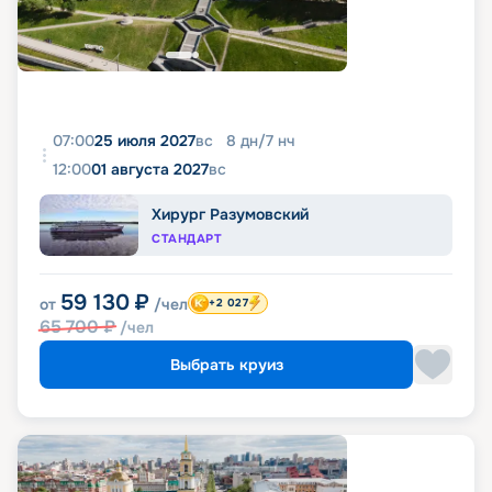
07:00
25 июля 2027
вс
8
дн
/
7
нч
12:00
01 августа 2027
вс
Хирург Разумовский
СТАНДАРТ
59 130
₽
от
/чел
+2 027
65 700
₽
/чел
Выбрать круиз