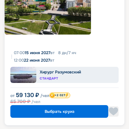
07:00
15 июня 2027
вт
8
дн
/
7
нч
12:00
22 июня 2027
вт
Хирург Разумовский
СТАНДАРТ
59 130
₽
от
/чел
+2 027
65 700
₽
/чел
Выбрать круиз