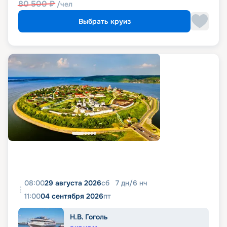
80 500
₽
/чел
Выбрать круиз
08:00
29 августа 2026
сб
7
дн
/
6
нч
11:00
04 сентября 2026
пт
Н.В. Гоголь