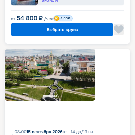
ЭКОНОМ
54 800
₽
от
/чел
+1 000
Выбрать круиз
08:00
15 сентября 2026
вт
14
дн
/
13
нч