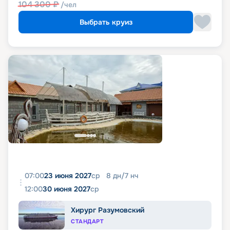
104 300
₽
/чел
Выбрать круиз
07:00
23 июня 2027
ср
8
дн
/
7
нч
12:00
30 июня 2027
ср
Хирург Разумовский
СТАНДАРТ