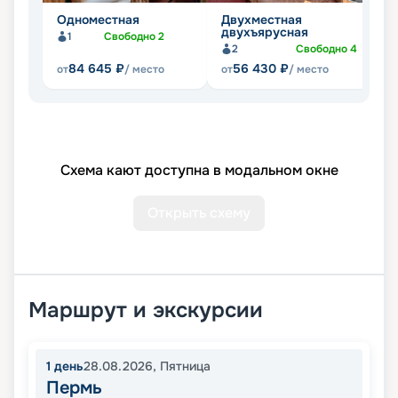
Одноместная
Двухместная
Т
двухъярусная
д
1
Свободно
2
2
Свободно
4
84 645
₽
56 430
₽
от
/ место
от
/ место
от
Схема кают доступна в модальном окне
Открыть схему
Маршрут и экскурсии
1
день
28.08.2026
,
Пятница
Пермь