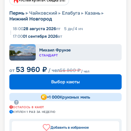
«Успей купить»: скидка 5%!
Пермь
Чайковский
Елабуга
Казань
Нижний Новгород
18:00
28 августа 2026
пт
5
дн
/
4
нч
17:00
01 сентября 2026
вт
Михаил Фрунзе
СТАНДАРТ
53 960
₽
от
/ чел
56 800
₽
/ чел
Выбор каюты
+
1 000
Круизных миль
ОСТАЛОСЬ
8
КАЮТ
КУПЛЕН
1
РАЗ
ЗА НЕДЕЛЮ
Добавить в избранное