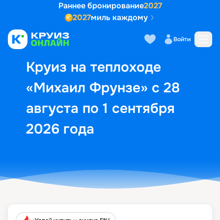
Раннее бронирование
2027
2027
миль каждому
Описание
Выбор кают
Маршрут и экск
Войти
Круиз на теплоходе
«Михаил Фрунзе» с 28
августа по 1 сентября
2026 года