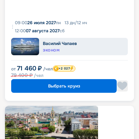
09:00
26 июля 2027
пн
13
дн
/
12
нч
12:00
07 августа 2027
сб
Василий Чапаев
ЭКОНОМ
71 460
₽
от
/чел
+2 027
79 400
₽
/чел
Выбрать круиз