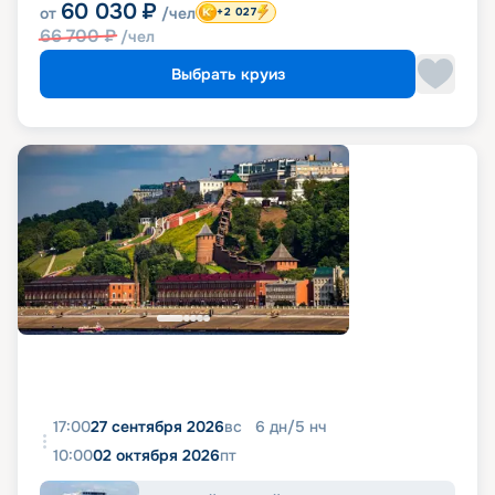
60 030
₽
от
/чел
+2 027
66 700
₽
/чел
Выбрать круиз
17:00
27 сентября 2026
вс
6
дн
/
5
нч
10:00
02 октября 2026
пт