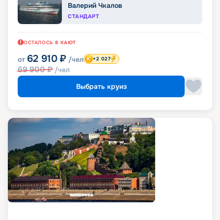
Валерий Чкалов
СТАНДАРТ
ОСТАЛОСЬ
8
КАЮТ
62 910
₽
от
/чел
+2 027
69 900
₽
/чел
Выбрать круиз