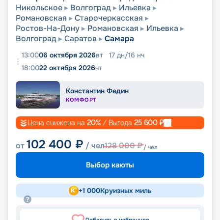
Никольское
Волгоград
Ильевка
Романовская
Старочеркасская
Ростов-На-Дону
Романовская
Ильевка
Волгоград
Саратов
Самара
13:00
06 октября 2026
вт
17
дн
/
16
нч
18:00
22 октября 2026
чт
Константин Федин
КОМФОРТ
Цена снижена на
20
%
/ Выгода
25 600
₽
102 400
₽
от
/ чел
128 000
₽
/ чел
Выбор каюты
+
1 000
Круизных миль