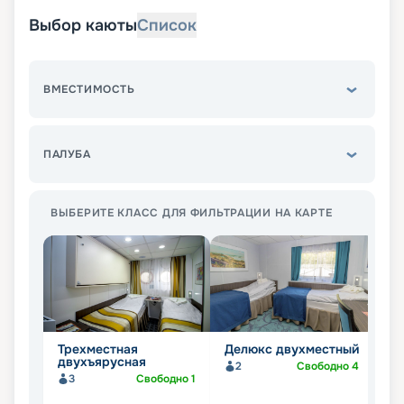
Выбор каюты
Список
ВМЕСТИМОСТЬ
ПАЛУБА
ВЫБЕРИТЕ КЛАСС ДЛЯ ФИЛЬТРАЦИИ НА КАРТЕ
Трехместная
Делюкс двухместный
Л
двухъярусная
ч
2
Свободно
4
3
Свободно
1