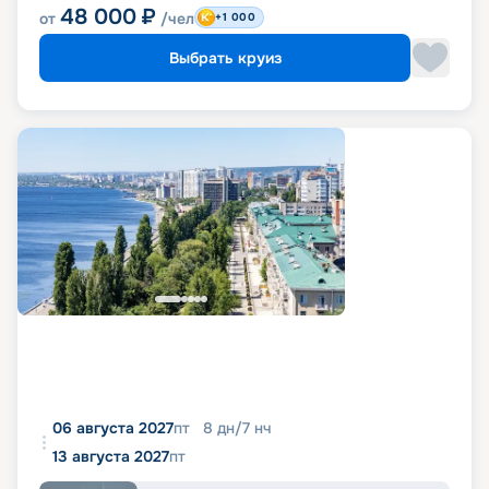
48 000
₽
от
/чел
+1 000
Выбрать круиз
06 августа 2027
пт
8
дн
/
7
нч
13 августа 2027
пт