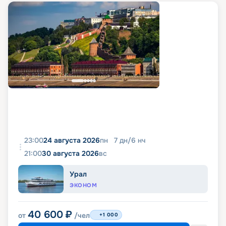
23:00
24 августа 2026
пн
7
дн
/
6
нч
21:00
30 августа 2026
вс
Урал
ЭКОНОМ
40 600
₽
от
/чел
+1 000