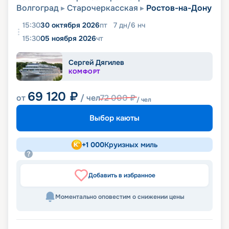
Волгоград
Старочеркасская
Ростов-на-Дону
15:30
30 октября 2026
пт
7
дн
/
6
нч
15:30
05 ноября 2026
чт
Сергей Дягилев
КОМФОРТ
69 120
₽
от
/ чел
72 000
₽
/ чел
Выбор каюты
+
1 000
Круизных миль
Добавить в избранное
Моментально оповестим о снижении цены