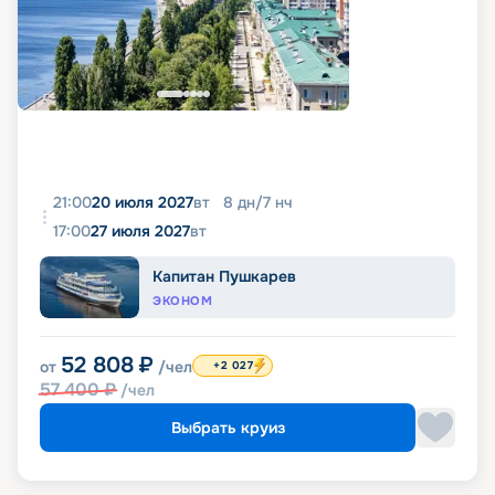
21:00
20 июля 2027
вт
8
дн
/
7
нч
17:00
27 июля 2027
вт
Капитан Пушкарев
ЭКОНОМ
52 808
₽
от
/чел
+2 027
57 400
₽
/чел
Выбрать круиз