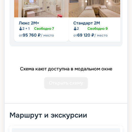
Люкс 2М+
Стандарт 2M
С
2 + 1
Свободно
7
2
Свободно
9
Не
95 760
₽
69 120
₽
от
/ место
от
/ место
Схема кают доступна в модальном окне
Открыть схему
Маршрут и экскурсии