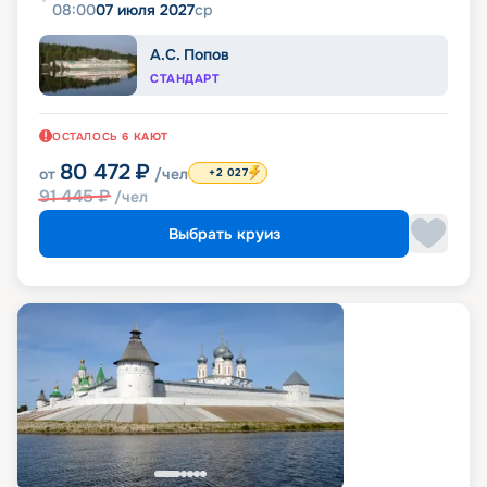
08:00
07 июля 2027
ср
А.С. Попов
СТАНДАРТ
ОСТАЛОСЬ
6
КАЮТ
80 472
₽
от
/чел
+2 027
91 445
₽
/чел
Выбрать круиз