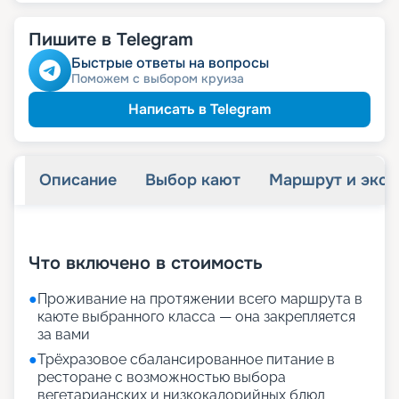
64 800
₽
/ турист
-
10
%
от
пенсионерам
Скидка
Пишите в Telegram
ведомств
Скидка сотрудникам силовых
семьям
Скидка многодетным
Быстрые ответы на вопросы
ветеранам
Скидка
Поможем с выбором круиза
Написать в Telegram
Описание
Выбор кают
Маршрут и экск
+
20
фотографий
Что включено в стоимость
●
Проживание на протяжении всего маршрута в
каюте выбранного класса — она закрепляется
за вами
●
Трёхразовое сбалансированное питание в
ресторане с возможностью выбора
вегетарианских и низкокалорийных блюд