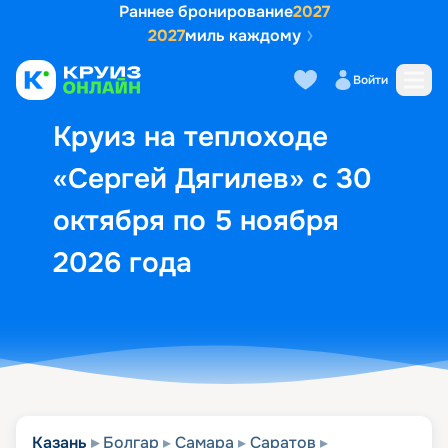
Раннее бронирование
2027
2027
миль каждому
Описание
Выбор кают
Маршрут и экск
Войти
Круиз на теплоходе
«Сергей Дягилев» с 30
октября по 5 ноября
2026 года
Казань
Болгар
Самара
Саратов