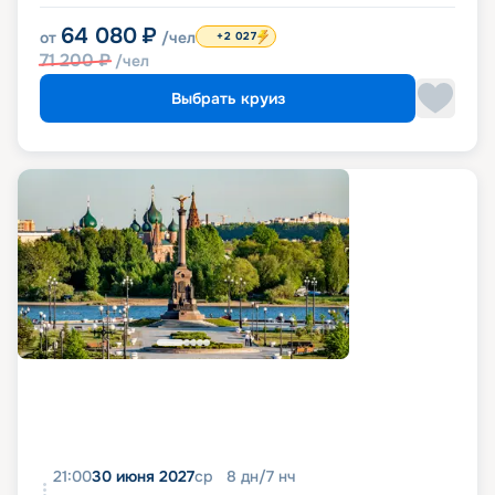
64 080
₽
от
/чел
+2 027
71 200
₽
/чел
Выбрать круиз
21:00
30 июня 2027
ср
8
дн
/
7
нч