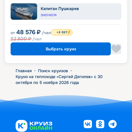
Капитан Пушкарев
ЭКОНОМ
48 576
₽
от
/чел
+2 027
52 800
₽
/чел
Выбрать круиз
Главная
•
Поиск круизов
•
Круиз на теплоходе «Сергей Дягилев» с 30
октября по 5 ноября 2026 года