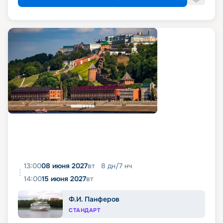
13:00
08 июня 2027
вт
8
дн
/
7
нч
14:00
15 июня 2027
вт
Ф.И. Панферов
СТАНДАРТ