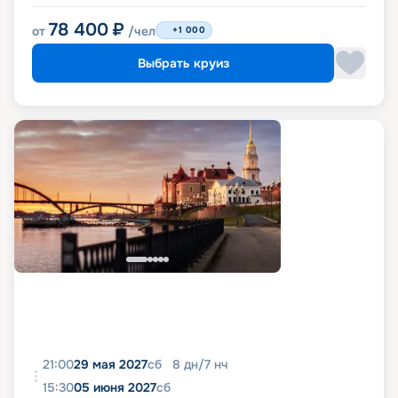
78 400
₽
от
/чел
+1 000
Выбрать круиз
21:00
29 мая 2027
сб
8
дн
/
7
нч
15:30
05 июня 2027
сб