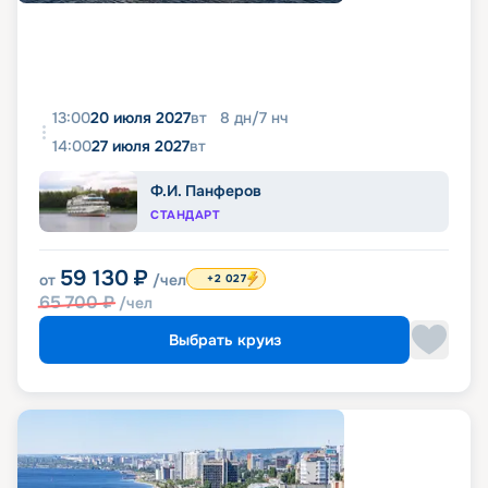
13:00
20 июля 2027
вт
8
дн
/
7
нч
14:00
27 июля 2027
вт
Ф.И. Панферов
СТАНДАРТ
59 130
₽
от
/чел
+2 027
65 700
₽
/чел
Выбрать круиз