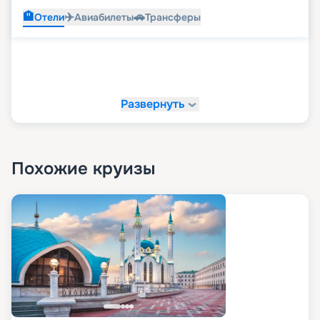
🏨
✈️
🚗
Отели
Авиабилеты
Трансферы
Развернуть
Похожие круизы