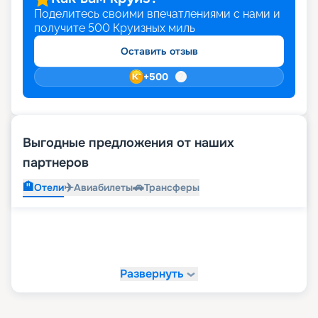
Поделитесь своими впечатлениями с нами и
получите
500
Круизных миль
Оставить отзыв
+
500
Выгодные предложения от наших
партнеров
🏨
✈️
🚗
Отели
Авиабилеты
Трансферы
Развернуть