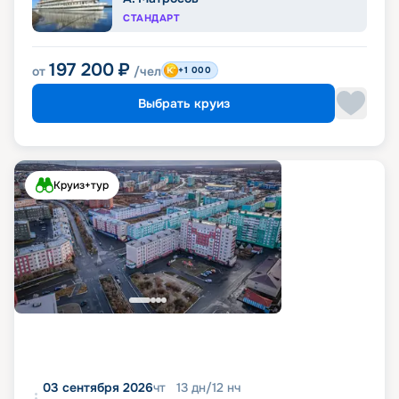
СТАНДАРТ
197 200
₽
от
/чел
+1 000
Выбрать круиз
Круиз+тур
03 сентября 2026
чт
13
дн
/
12
нч