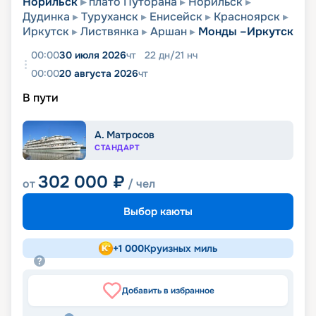
Норильск
плато Путорана
Норильск
Дудинка
Туруханск
Енисейск
Красноярск
Иркутск
Листвянка
Аршан
Монды –Иркутск
00:00
30 июля 2026
чт
22
дн
/
21
нч
00:00
20 августа 2026
чт
В пути
А. Матросов
СТАНДАРТ
302 000
₽
от
/ чел
Выбор каюты
+
1 000
Круизных миль
Добавить в избранное