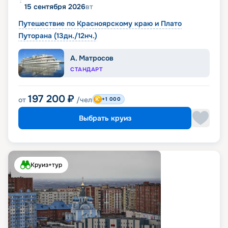
15 сентября 2026
вт
Путешествие по Красноярскому краю и Плато
Путорана (13дн./12нч.)
А. Матросов
СТАНДАРТ
197 200
₽
от
/чел
+1 000
Выбрать круиз
Круиз+тур