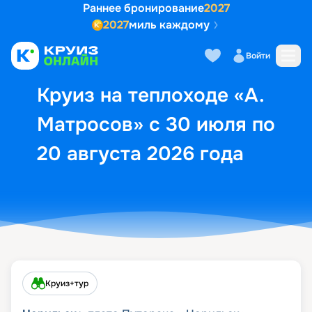
Раннее бронирование
2027
2027
миль каждому
Описание
Выбор кают
Маршрут и экск
Войти
Круиз на теплоходе «А.
Матросов» с 30 июля по
20 августа 2026 года
Круиз+тур