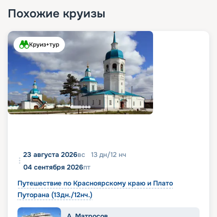
Похожие круизы
Круиз+тур
23 августа 2026
вс
13
дн
/
12
нч
04 сентября 2026
пт
Путешествие по Красноярскому краю и Плато
Путорана (13дн./12нч.)
А. Матросов