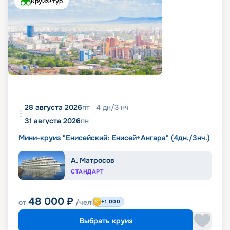
Круиз+тур
28 августа 2026
пт
4
дн
/
3
нч
31 августа 2026
пн
Мини-круиз "Енисейский: Енисей+Ангара" (4дн./3нч.)
А. Матросов
СТАНДАРТ
48 000
₽
от
/чел
+1 000
Выбрать круиз