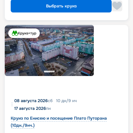
Выбрать круиз
Круиз+тур
08 августа 2026
сб
10
дн
/
9
нч
17 августа 2026
пн
Круиз по Енисею и посещение Плато Путорана
(10дн./9нч.)