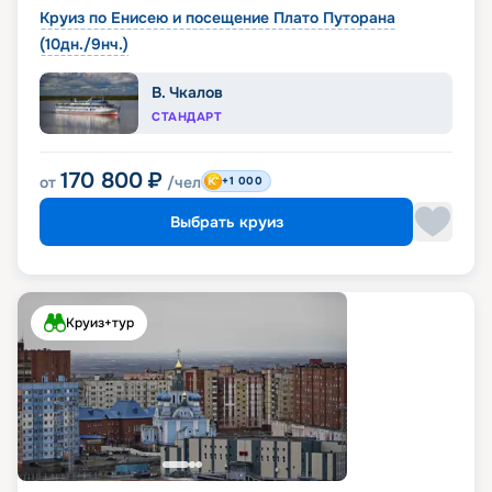
Круиз по Енисею и посещение Плато Путорана
(10дн./9нч.)
В. Чкалов
СТАНДАРТ
170 800
₽
от
/чел
+1 000
Выбрать круиз
Круиз+тур