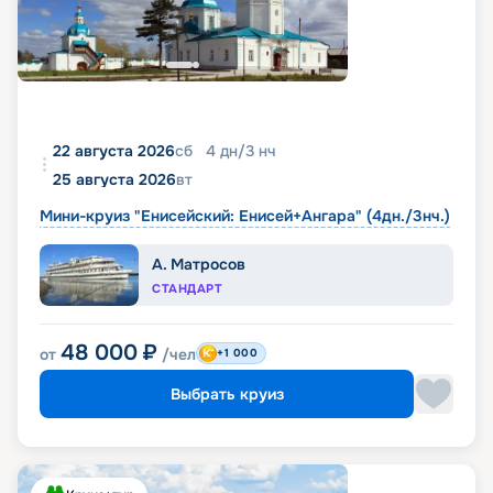
22 августа 2026
сб
4
дн
/
3
нч
25 августа 2026
вт
Мини-круиз "Енисейский: Енисей+Ангара" (4дн./3нч.)
А. Матросов
СТАНДАРТ
48 000
₽
от
/чел
+1 000
Выбрать круиз