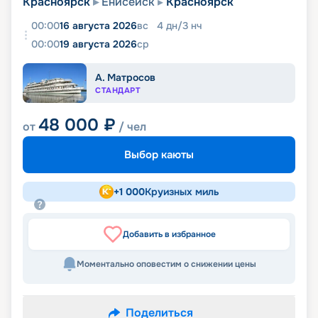
Красноярск
Енисейск
Красноярск
00:00
16 августа 2026
вс
4
дн
/
3
нч
00:00
19 августа 2026
ср
А. Матросов
СТАНДАРТ
48 000
₽
от
/ чел
Выбор каюты
+
1 000
Круизных миль
Добавить в избранное
Моментально оповестим о снижении цены
Поделиться