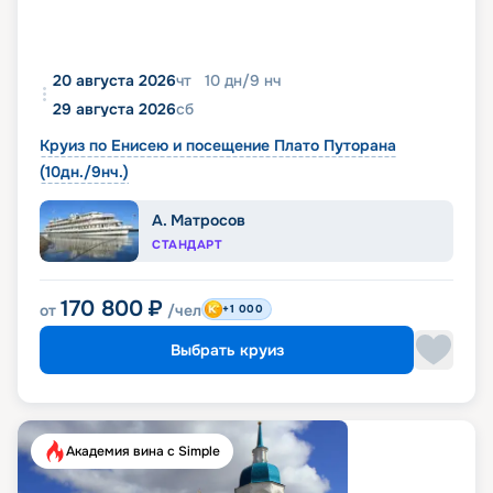
20 августа 2026
чт
10
дн
/
9
нч
29 августа 2026
сб
Круиз по Енисею и посещение Плато Путорана
(10дн./9нч.)
А. Матросов
СТАНДАРТ
170 800
₽
от
/чел
+1 000
Выбрать круиз
Академия вина с Simple