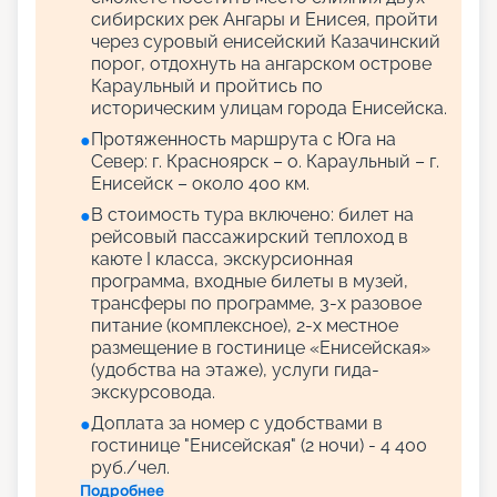
сибирских рек Ангары и Енисея, пройти
через суровый енисейский Казачинский
порог, отдохнуть на ангарском острове
Караульный и пройтись по
историческим улицам города Енисейска.
Протяженность маршрута с Юга на
●
Север: г. Красноярск – о. Караульный – г.
Енисейск – около 400 км.
В стоимость тура включено: билет на
●
рейсовый пассажирский теплоход в
каюте I класса, экскурсионная
программа, входные билеты в музей,
трансферы по программе, 3-х разовое
питание (комплексное), 2-х местное
размещение в гостинице «Енисейская»
(удобства на этаже), услуги гида-
экскурсовода.
Доплата за номер с удобствами в
●
гостинице "Енисейская" (2 ночи) - 4 400
руб./чел.
Подробнее