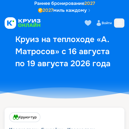
Раннее бронирование
2027
2027
миль каждому
Описание
Выбор кают
Маршрут и экск
Войти
Круиз на теплоходе «А.
Матросов» с 16 августа
по 19 августа 2026 года
Круиз+тур