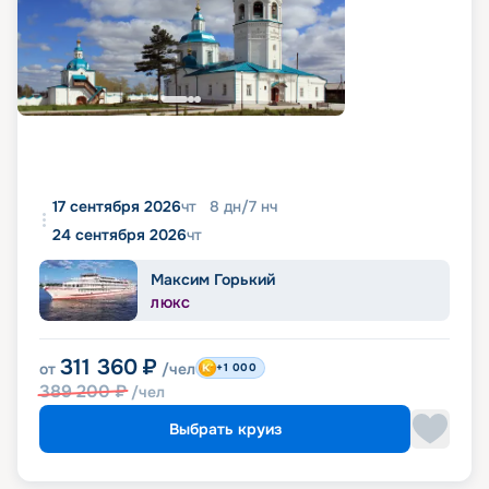
17 сентября 2026
чт
8
дн
/
7
нч
24 сентября 2026
чт
Максим Горький
ЛЮКС
311 360
₽
от
/чел
+1 000
389 200
₽
/чел
Выбрать круиз