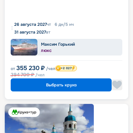
26 августа 2027
чт
6
дн
/
5
нч
31 августа 2027
вт
Максим Горький
ЛЮКС
355 230
₽
от
/чел
+2 027
394 700
₽
/чел
Выбрать круиз
Круиз+тур