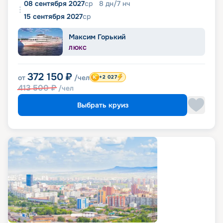
08 сентября 2027
ср
8
дн
/
7
нч
15 сентября 2027
ср
Максим Горький
ЛЮКС
372 150
₽
от
/чел
+2 027
413 500
₽
/чел
Выбрать круиз