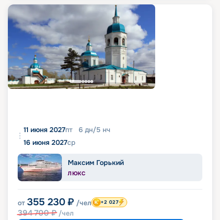
11 июня 2027
пт
6
дн
/
5
нч
16 июня 2027
ср
Максим Горький
ЛЮКС
355 230
₽
от
/чел
+2 027
394 700
₽
/чел