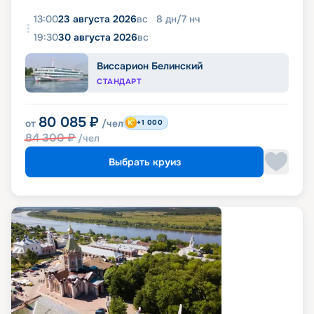
13:00
23 августа 2026
вс
8
дн
/
7
нч
19:30
30 августа 2026
вс
Виссарион Белинский
СТАНДАРТ
80 085
₽
от
/чел
+1 000
84 300
₽
/чел
Выбрать круиз