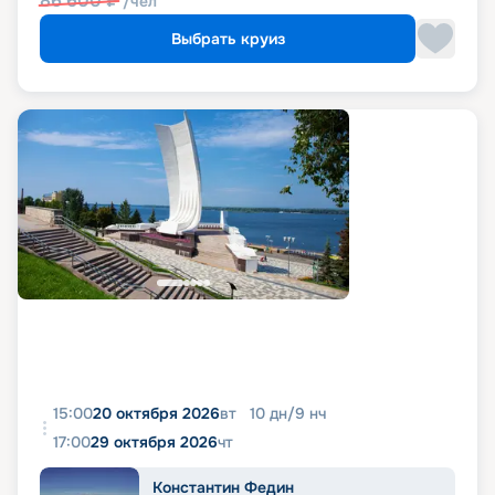
86 600
₽
/чел
Выбрать круиз
15:00
20 октября 2026
вт
10
дн
/
9
нч
17:00
29 октября 2026
чт
Константин Федин