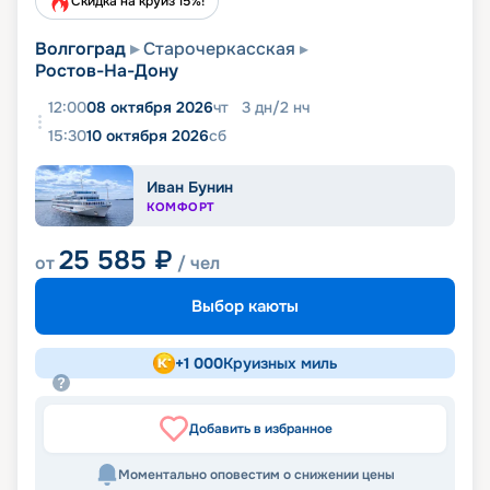
Скидка на круиз 15%!
Волгоград
Старочеркасская
Ростов-На-Дону
12:00
08 октября 2026
чт
3
дн
/
2
нч
15:30
10 октября 2026
сб
Иван Бунин
КОМФОРТ
25 585
₽
от
/ чел
Выбор каюты
+
1 000
Круизных миль
Добавить в избранное
Моментально оповестим о снижении цены