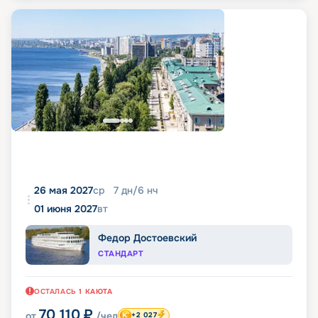
26 мая 2027
ср
7
дн
/
6
нч
01 июня 2027
вт
Федор Достоевский
СТАНДАРТ
ОСТАЛАСЬ
1
КАЮТА
70 110
₽
от
/чел
+2 027