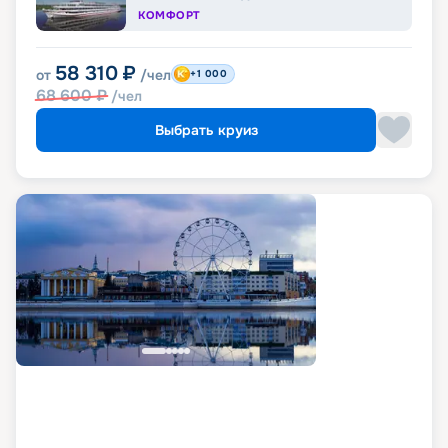
КОМФОРТ
58 310
₽
от
/чел
+1 000
68 600
₽
/чел
Выбрать круиз