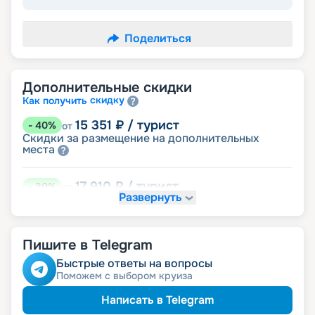
Поделиться
Дополнительные скидки
скидку
Как получить
15 351
₽
/ турист
-
40
%
от
Скидки за размещение на дополнительных
места
17 910
₽
/ турист
-
30
%
от
Развернуть
размещение
Неполное
23 027
₽
/ турист
-
10
%
от
Пишите в Telegram
детям
Скидка
Быстрые ответы на вопросы
Поможем с выбором круиза
24 306
₽
/ турист
-
5
%
от
пенсионерам
Скидка
Написать в Telegram