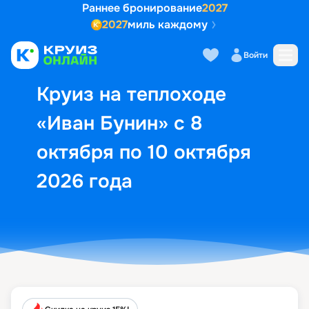
Раннее бронирование
2027
2027
миль каждому
Описание
Выбор кают
Маршрут и экск
Войти
Круиз на теплоходе
«Иван Бунин» с 8
октября по 10 октября
2026 года